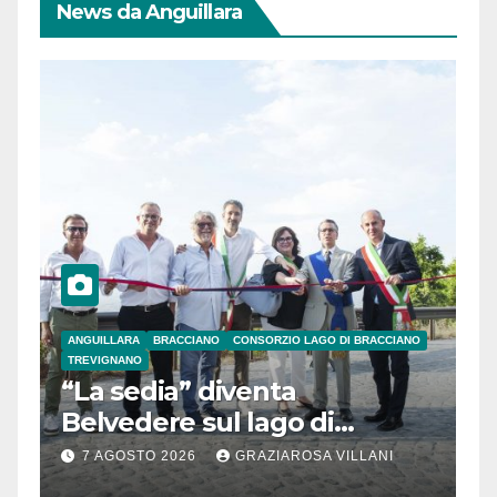
News da Anguillara
ANGUILLARA
BRACCIANO
CONSORZIO LAGO DI BRACCIANO
TREVIGNANO
“La sedia” diventa
Belvedere sul lago di
Bracciano: ieri
7 AGOSTO 2026
GRAZIAROSA VILLANI
l’inaugurazione