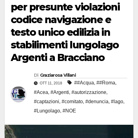
per presunte violazioni
codice navigazione e
testo unico edilizia in
stabilimenti lungolago
Argenti a Bracciano
Di
Graziarosa Villani
##Acqua
,
##Roma
,
OTT 11, 2018
#Acea
,
#Argenti
,
#autorizzazione
,
#captazioni
,
#comitato
,
#denuncia
,
#lago
,
#Lungolago
,
#NOE