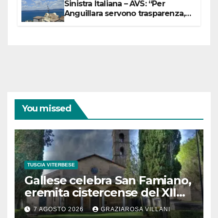
Sinistra Italiana – AVS: “Per
Anguillara servono trasparenza,
partecipazione e scelte politiche
coraggiose”
You missed
TUSCIA VITERBESE
Gallese celebra San Famiano,
eremita cistercense del XII
secolo
7 AGOSTO 2026
GRAZIAROSA VILLANI