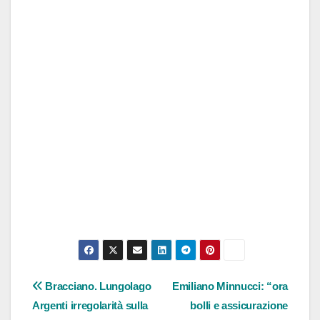
Navigazione
Bracciano. Lungolago
Emiliano Minnucci: “ora
Argenti irregolarità sulla
bolli e assicurazione
articoli