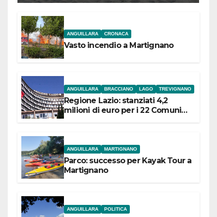
ANGUILLARA
CRONACA
Vasto incendio a Martignano
ANGUILLARA
BRACCIANO
LAGO
TREVIGNANO
Regione Lazio: stanziati 4,2
milioni di euro per i 22 Comuni
dell’Etruria Meridionale
ANGUILLARA
MARTIGNANO
Parco: successo per Kayak Tour a
Martignano
ANGUILLARA
POLITICA