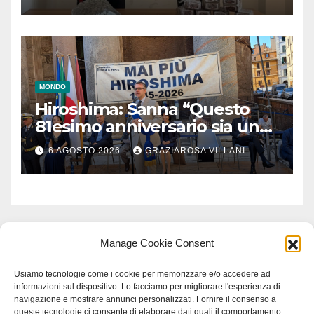
MONDO
Hiroshima: Sanna “Questo
81esimo anniversario sia un
monito per tutti”
6 AGOSTO 2026
GRAZIAROSA VILLANI
Manage Cookie Consent
Usiamo tecnologie come i cookie per memorizzare e/o accedere ad
informazioni sul dispositivo. Lo facciamo per migliorare l'esperienza di
navigazione e mostrare annunci personalizzati. Fornire il consenso a
queste tecnologie ci consente di elaborare dati quali il comportamento