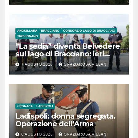
ANGUILLARA
BRACCIANO
CONSORZIO LAGO DI BRACCIANO
TREVIGNANO
“La sedia” diventa Belvedere
sul lago di Bracciano: ieri
l’inaugurazione
7 AGOSTO 2026
GRAZIAROSA VILLANI
CRONACA
LADISPOLI
Ladispoli: donna segregata.
Operazione dell’Arma
6 AGOSTO 2026
GRAZIAROSA VILLANI