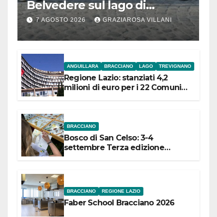
Belvedere sul lago di
Bracciano: ieri
7 AGOSTO 2026
GRAZIAROSA VILLANI
l’inaugurazione
ANGUILLARA
BRACCIANO
LAGO
TREVIGNANO
Regione Lazio: stanziati 4,2
milioni di euro per i 22 Comuni
dell’Etruria Meridionale
BRACCIANO
Bosco di San Celso: 3-4
settembre Terza edizione
Festival “Storie in cielo e in terra”
BRACCIANO
REGIONE LAZIO
Faber School Bracciano 2026