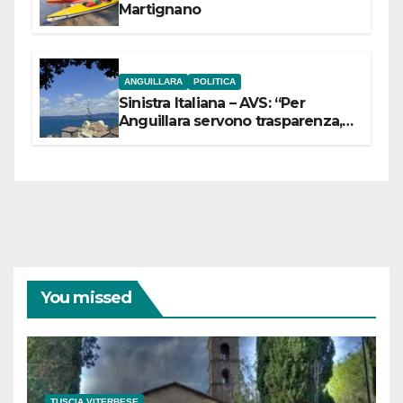
Martignano
ANGUILLARA
POLITICA
Sinistra Italiana – AVS: “Per
Anguillara servono trasparenza,
partecipazione e scelte politiche
coraggiose”
You missed
TUSCIA VITERBESE