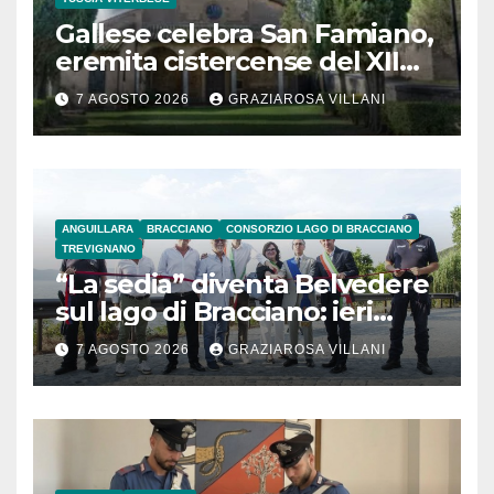
Gallese celebra San Famiano,
eremita cistercense del XII
secolo
7 AGOSTO 2026
GRAZIAROSA VILLANI
ANGUILLARA
BRACCIANO
CONSORZIO LAGO DI BRACCIANO
TREVIGNANO
“La sedia” diventa Belvedere
sul lago di Bracciano: ieri
l’inaugurazione
7 AGOSTO 2026
GRAZIAROSA VILLANI