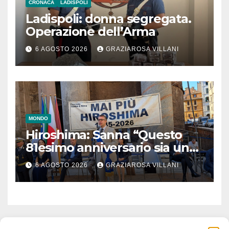
CRONACA
LADISPOLI
Ladispoli: donna segregata.
Operazione dell’Arma
6 AGOSTO 2026
GRAZIAROSA VILLANI
MONDO
Hiroshima: Sanna “Questo
81esimo anniversario sia un
monito per tutti”
6 AGOSTO 2026
GRAZIAROSA VILLANI