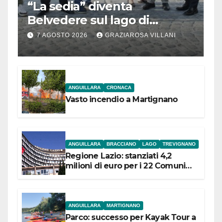
“La sedia” diventa
Belvedere sul lago di
Bracciano: ieri
7 AGOSTO 2026
GRAZIAROSA VILLANI
l’inaugurazione
ANGUILLARA
CRONACA
Vasto incendio a Martignano
ANGUILLARA
BRACCIANO
LAGO
TREVIGNANO
Regione Lazio: stanziati 4,2
milioni di euro per i 22 Comuni
dell’Etruria Meridionale
ANGUILLARA
MARTIGNANO
Parco: successo per Kayak Tour a