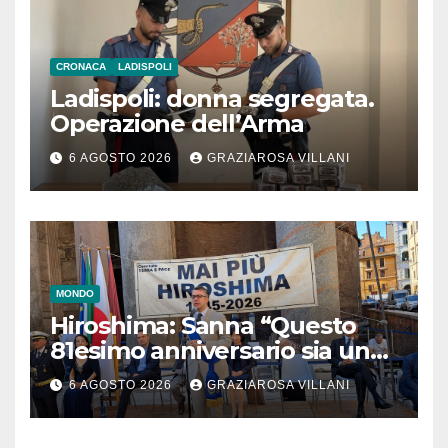
CRONACA
LADISPOLI
Ladispoli: donna segregata.
Operazione dell’Arma
6 AGOSTO 2026
GRAZIAROSA VILLANI
MONDO
Hiroshima: Sanna “Questo
81esimo anniversario sia un
monito per tutti”
6 AGOSTO 2026
GRAZIAROSA VILLANI