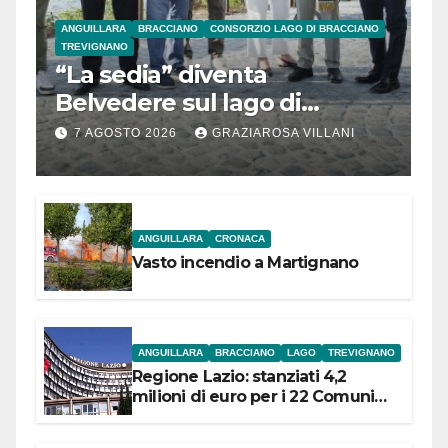
ANGUILLARA
BRACCIANO
CONSORZIO LAGO DI BRACCIANO
TREVIGNANO
“La sedia” diventa
Belvedere sul lago di
Bracciano: ieri
7 AGOSTO 2026
GRAZIAROSA VILLANI
l’inaugurazione
ANGUILLARA
CRONACA
Vasto incendio a Martignano
ANGUILLARA
BRACCIANO
LAGO
TREVIGNANO
Regione Lazio: stanziati 4,2
milioni di euro per i 22 Comuni
dell’Etruria Meridionale