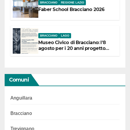
BRACCIANO
REGIONE LAZIO
Faber School Bracciano 2026
BRACCIANO
LAGO
Museo Civico di Bracciano: l’8
agosto per i 20 anni progetto
“Conservare la memoria”
Comuni
Anguillara
Bracciano
Trevignano