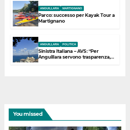
ANGUILLARA
MARTIGNANO
Parco: successo per Kayak Tour a
Martignano
ANGUILLARA
POLITICA
Sinistra Italiana – AVS: “Per
Anguillara servono trasparenza,
partecipazione e scelte politiche
coraggiose”
You missed