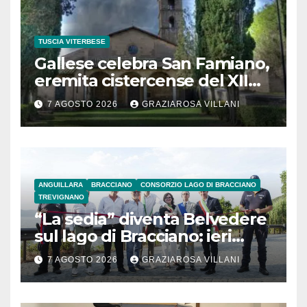
TUSCIA VITERBESE
Gallese celebra San Famiano,
eremita cistercense del XII
secolo
7 AGOSTO 2026
GRAZIAROSA VILLANI
ANGUILLARA
BRACCIANO
CONSORZIO LAGO DI BRACCIANO
TREVIGNANO
“La sedia” diventa Belvedere
sul lago di Bracciano: ieri
l’inaugurazione
7 AGOSTO 2026
GRAZIAROSA VILLANI