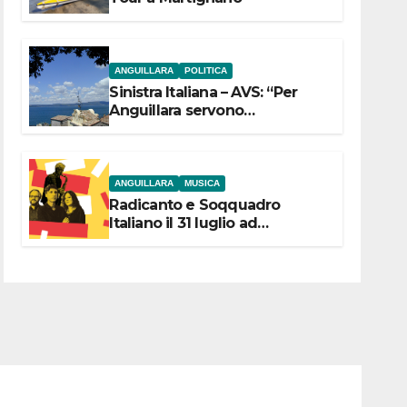
ANGUILLARA
POLITICA
Sinistra Italiana – AVS: “Per
Anguillara servono
trasparenza, partecipazione e
scelte politiche coraggiose”
ANGUILLARA
MUSICA
Radicanto e Soqquadro
Italiano il 31 luglio ad
Anguillara