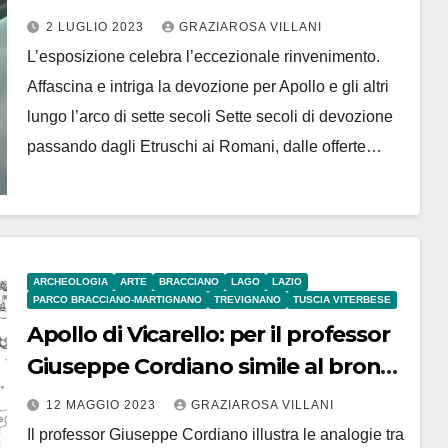
di San Casciano”
2 LUGLIO 2023
GRAZIAROSA VILLANI
L’esposizione celebra l’eccezionale rinvenimento.
Affascina e intriga la devozione per Apollo e gli altri
lungo l’arco di sette secoli Sette secoli di devozione
passando dagli Etruschi ai Romani, dalle offerte…
ARCHEOLOGIA
ARTE
BRACCIANO
LAGO
LAZIO
PARCO BRACCIANO-MARTIGNANO
TREVIGNANO
TUSCIA VITERBESE
Apollo di Vicarello: per il professor
Giuseppe Cordiano simile al bronzo
rinvenuto a San Casciano
12 MAGGIO 2023
GRAZIAROSA VILLANI
Il professor Giuseppe Cordiano illustra le analogie tra