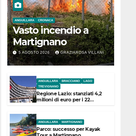
ANGUILLARA
CRONACA
Vasto incendio a
Martignano
5 AGOSTO 2026
GRAZIAROSA VILLANI
ANGUILLARA
BRACCIANO
LAGO
TREVIGNANO
Regione Lazio: stanziati 4,2
milioni di euro per i 22
Comuni dell’Etruria
Meridionale
ANGUILLARA
MARTIGNANO
Parco: successo per Kayak
Tour a Martignano