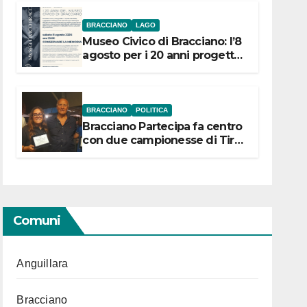
BRACCIANO
LAGO
Museo Civico di Bracciano: l’8
agosto per i 20 anni progetto
“Conservare la memoria”
BRACCIANO
POLITICA
Bracciano Partecipa fa centro
con due campionesse di Tiro
a Segno in vista delle urne
Comuni
Anguillara
Bracciano