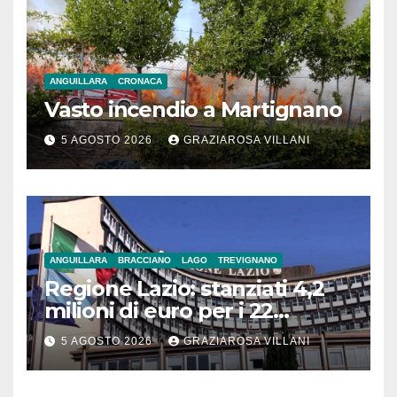
ANGUILLARA
CRONACA
Vasto incendio a Martignano
5 AGOSTO 2026
GRAZIAROSA VILLANI
ANGUILLARA
BRACCIANO
LAGO
TREVIGNANO
Regione Lazio: stanziati 4,2
milioni di euro per i 22
Comuni dell’Etruria
5 AGOSTO 2026
GRAZIAROSA VILLANI
Meridionale