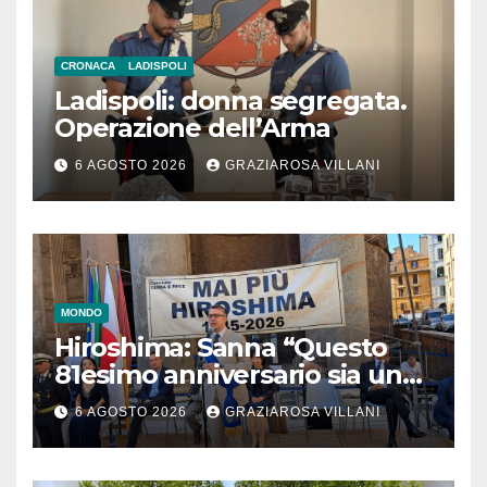
CRONACA
LADISPOLI
Ladispoli: donna segregata.
Operazione dell’Arma
6 AGOSTO 2026
GRAZIAROSA VILLANI
MONDO
Hiroshima: Sanna “Questo
81esimo anniversario sia un
monito per tutti”
6 AGOSTO 2026
GRAZIAROSA VILLANI