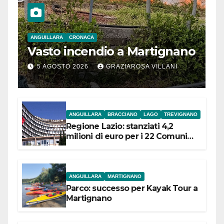
ANGUILLARA
CRONACA
Vasto incendio a Martignano
5 AGOSTO 2026
GRAZIAROSA VILLANI
ANGUILLARA
BRACCIANO
LAGO
TREVIGNANO
Regione Lazio: stanziati 4,2
milioni di euro per i 22 Comuni
dell’Etruria Meridionale
ANGUILLARA
MARTIGNANO
Parco: successo per Kayak Tour a
Martignano