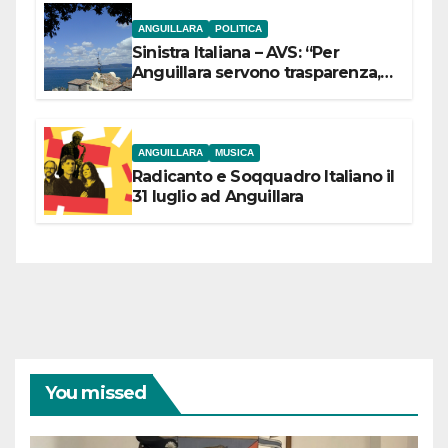
ANGUILLARA
POLITICA
Sinistra Italiana – AVS: “Per
Anguillara servono trasparenza,
partecipazione e scelte politiche
coraggiose”
ANGUILLARA
MUSICA
Radicanto e Soqquadro Italiano il
31 luglio ad Anguillara
You missed