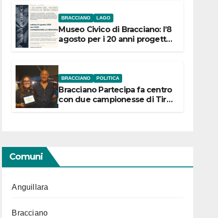
BRACCIANO
LAGO
Museo Civico di Bracciano: l’8
agosto per i 20 anni progetto
“Conservare la memoria”
BRACCIANO
POLITICA
Bracciano Partecipa fa centro
con due campionesse di Tiro
a Segno in vista delle urne
Comuni
Anguillara
Bracciano