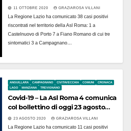
11 OTTOBRE 2020
GRAZIAROSA VILLANI
La Regione Lazio ha comunicato 38 casi positivi
riscontrati nel territorio della Asl Roma: 1 a
Castelnuovo di Porto 7 a Fiano Romano di cui tre
sintomatici 3 a Campagnano…
ANGUILLARA
CAMPAGNANO
CIVITAVECCHIA
COMUNI
CRONACA
LAGO
MANZIANA
TREVIGNANO
Covid-19 – La Asl Roma 4 comunica
col bollettino di oggi 23 agosto
due nuovi positivi ad Anguillara
23 AGOSTO 2020
GRAZIAROSA VILLANI
La Regione Lazio ha comunicato 11 casi positivi