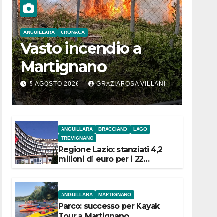
ANGUILLARA
CRONACA
Vasto incendio a
Martignano
5 AGOSTO 2026
GRAZIAROSA VILLANI
ANGUILLARA
BRACCIANO
LAGO
TREVIGNANO
Regione Lazio: stanziati 4,2
milioni di euro per i 22
Comuni dell’Etruria
Meridionale
ANGUILLARA
MARTIGNANO
Parco: successo per Kayak
Tour a Martignano