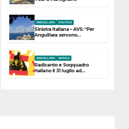
ANGUILLARA
POLITICA
Sinistra Italiana – AVS: “Per
Anguillara servono
trasparenza, partecipazione e
scelte politiche coraggiose”
ANGUILLARA
MUSICA
Radicanto e Soqquadro
Italiano il 31 luglio ad
Anguillara