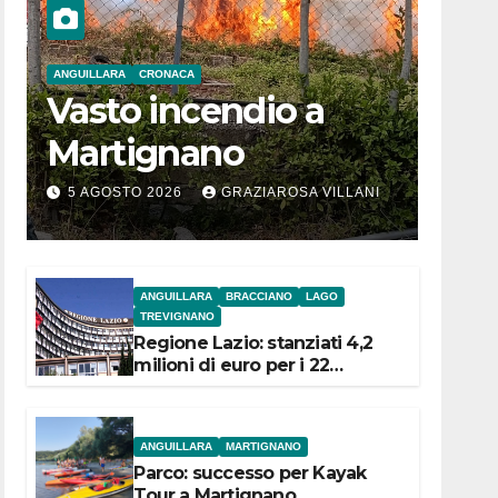
ANGUILLARA
CRONACA
Vasto incendio a
Martignano
5 AGOSTO 2026
GRAZIAROSA VILLANI
ANGUILLARA
BRACCIANO
LAGO
TREVIGNANO
Regione Lazio: stanziati 4,2
milioni di euro per i 22
Comuni dell’Etruria
Meridionale
ANGUILLARA
MARTIGNANO
Parco: successo per Kayak
Tour a Martignano