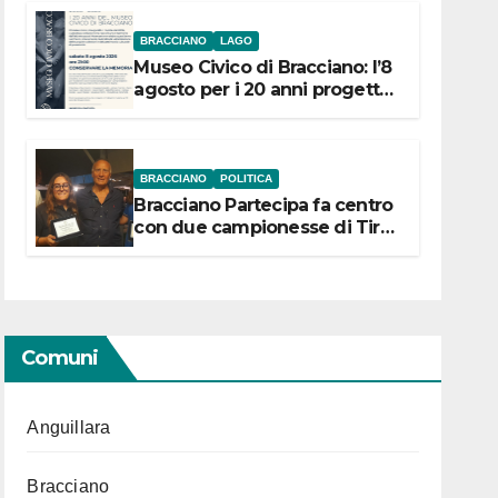
BRACCIANO
LAGO
Museo Civico di Bracciano: l’8
agosto per i 20 anni progetto
“Conservare la memoria”
BRACCIANO
POLITICA
Bracciano Partecipa fa centro
con due campionesse di Tiro
a Segno in vista delle urne
Comuni
Anguillara
Bracciano