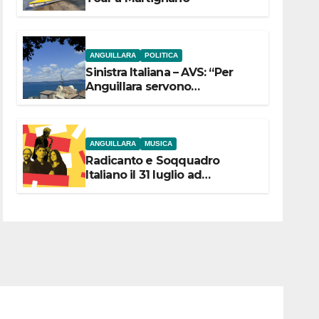
ANGUILLARA
POLITICA
Sinistra Italiana – AVS: “Per
Anguillara servono
trasparenza, partecipazione e
scelte politiche coraggiose”
ANGUILLARA
MUSICA
Radicanto e Soqquadro
Italiano il 31 luglio ad
Anguillara