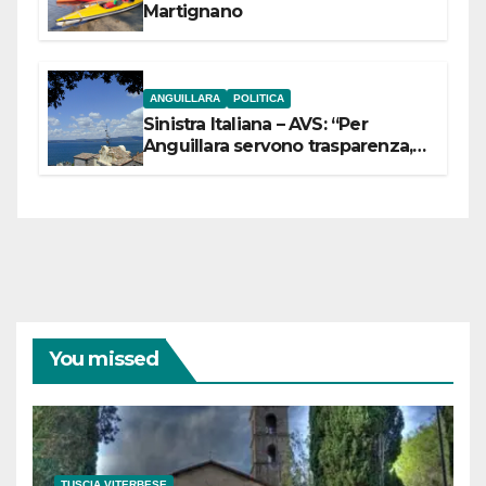
Martignano
ANGUILLARA
POLITICA
Sinistra Italiana – AVS: “Per
Anguillara servono trasparenza,
partecipazione e scelte politiche
coraggiose”
You missed
TUSCIA VITERBESE