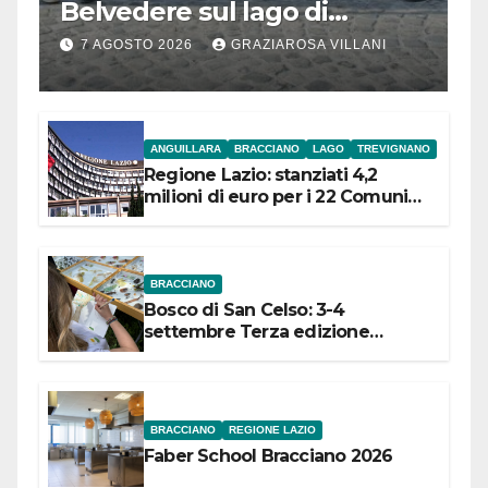
Belvedere sul lago di
Bracciano: ieri
7 AGOSTO 2026
GRAZIAROSA VILLANI
l’inaugurazione
ANGUILLARA
BRACCIANO
LAGO
TREVIGNANO
Regione Lazio: stanziati 4,2
milioni di euro per i 22 Comuni
dell’Etruria Meridionale
BRACCIANO
Bosco di San Celso: 3-4
settembre Terza edizione
Festival “Storie in cielo e in terra”
BRACCIANO
REGIONE LAZIO
Faber School Bracciano 2026