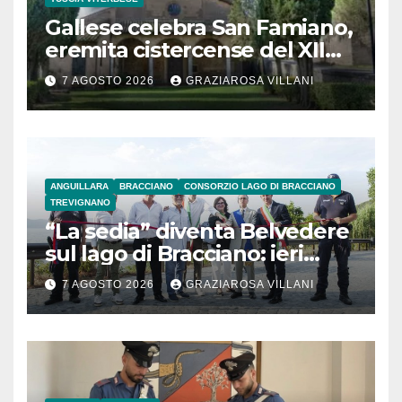
Gallese celebra San Famiano,
eremita cistercense del XII
secolo
7 AGOSTO 2026
GRAZIAROSA VILLANI
ANGUILLARA
BRACCIANO
CONSORZIO LAGO DI BRACCIANO
TREVIGNANO
“La sedia” diventa Belvedere
sul lago di Bracciano: ieri
l’inaugurazione
7 AGOSTO 2026
GRAZIAROSA VILLANI