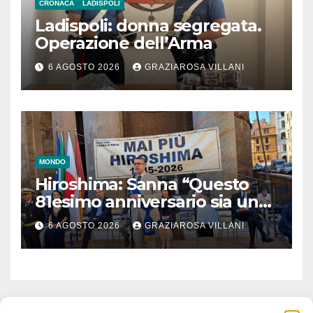
CRONACA
LADISPOLI
Ladispoli: donna segregata.
Operazione dell’Arma
6 AGOSTO 2026
GRAZIAROSA VILLANI
MONDO
Hiroshima: Sanna “Questo
81esimo anniversario sia un
monito per tutti”
6 AGOSTO 2026
GRAZIAROSA VILLANI