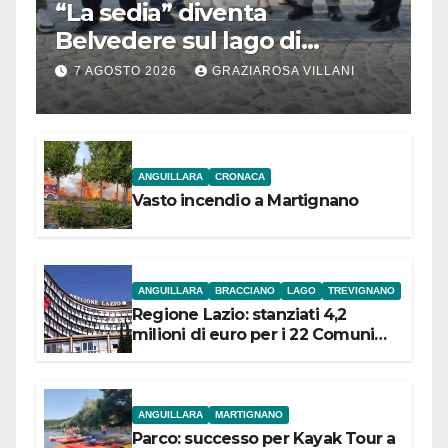
“La sedia” diventa
Belvedere sul lago di
Bracciano: ieri
7 AGOSTO 2026
GRAZIAROSA VILLANI
l’inaugurazione
ANGUILLARA
CRONACA
Vasto incendio a Martignano
ANGUILLARA
BRACCIANO
LAGO
TREVIGNANO
Regione Lazio: stanziati 4,2
milioni di euro per i 22 Comuni
dell’Etruria Meridionale
ANGUILLARA
MARTIGNANO
Parco: successo per Kayak Tour a