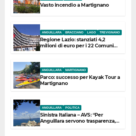
Vasto incendio a Martignano
ANGUILLARA
BRACCIANO
LAGO
TREVIGNANO
Regione Lazio: stanziati 4,2
milioni di euro per i 22 Comuni
dell’Etruria Meridionale
ANGUILLARA
MARTIGNANO
Parco: successo per Kayak Tour a
Martignano
ANGUILLARA
POLITICA
Sinistra Italiana – AVS: “Per
Anguillara servono trasparenza,
partecipazione e scelte politiche
coraggiose”