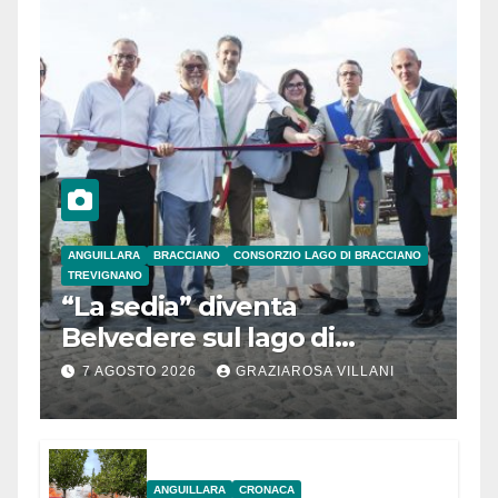
ANGUILLARA
BRACCIANO
CONSORZIO LAGO DI BRACCIANO
TREVIGNANO
“La sedia” diventa
Belvedere sul lago di
Bracciano: ieri
7 AGOSTO 2026
GRAZIAROSA VILLANI
l’inaugurazione
ANGUILLARA
CRONACA