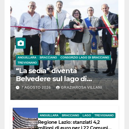
ANGUILLARA
BRACCIANO
CONSORZIO LAGO DI BRACCIANO
TREVIGNANO
“La sedia” diventa
Belvedere sul lago di
Bracciano: ieri
7 AGOSTO 2026
GRAZIAROSA VILLANI
l’inaugurazione
ANGUILLARA
BRACCIANO
LAGO
TREVIGNANO
Regione Lazio: stanziati 4,2
milioni di euro per i 22 Comuni