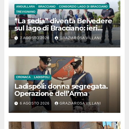
ANGUILLARA
BRACCIANO
CONSORZIO LAGO DI BRACCIANO
TREVIGNANO
“La sedia” diventa Belvedere
sul lago di Bracciano: ieri
l’inaugurazione
7 AGOSTO 2026
GRAZIAROSA VILLANI
CRONACA
LADISPOLI
Ladispoli: donna segregata.
Operazione dell’Arma
6 AGOSTO 2026
GRAZIAROSA VILLANI