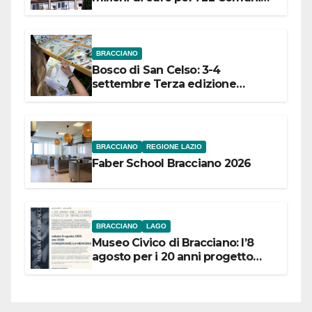
dell’Etruria Meridionale
BRACCIANO
Bosco di San Celso: 3-4
settembre Terza edizione
Festival “Storie in cielo e in terra”
BRACCIANO
REGIONE LAZIO
Faber School Bracciano 2026
BRACCIANO
LAGO
Museo Civico di Bracciano: l’8
agosto per i 20 anni progetto
“Conservare la memoria”