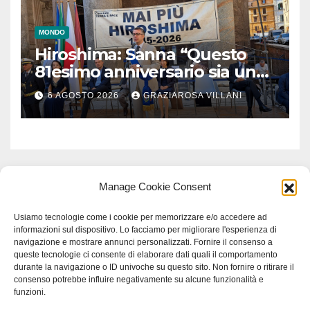
MONDO
Hiroshima: Sanna “Questo
81esimo anniversario sia un
monito per tutti”
6 AGOSTO 2026
GRAZIAROSA VILLANI
Manage Cookie Consent
Usiamo tecnologie come i cookie per memorizzare e/o accedere ad
informazioni sul dispositivo. Lo facciamo per migliorare l'esperienza di
navigazione e mostrare annunci personalizzati. Fornire il consenso a
queste tecnologie ci consente di elaborare dati quali il comportamento
durante la navigazione o ID univoche su questo sito. Non fornire o ritirare il
consenso potrebbe influire negativamente su alcune funzionalità e
funzioni.