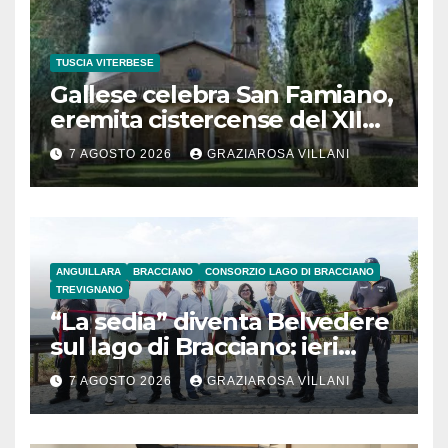
TUSCIA VITERBESE
Gallese celebra San Famiano,
eremita cistercense del XII
secolo
7 AGOSTO 2026
GRAZIAROSA VILLANI
ANGUILLARA
BRACCIANO
CONSORZIO LAGO DI BRACCIANO
TREVIGNANO
“La sedia” diventa Belvedere
sul lago di Bracciano: ieri
l’inaugurazione
7 AGOSTO 2026
GRAZIAROSA VILLANI