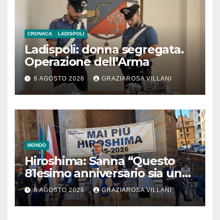
CRONACA
LADISPOLI
Ladispoli: donna segregata.
Operazione dell’Arma
6 AGOSTO 2026
GRAZIAROSA VILLANI
MONDO
Hiroshima: Sanna “Questo
81esimo anniversario sia un
monito per tutti”
6 AGOSTO 2026
GRAZIAROSA VILLANI