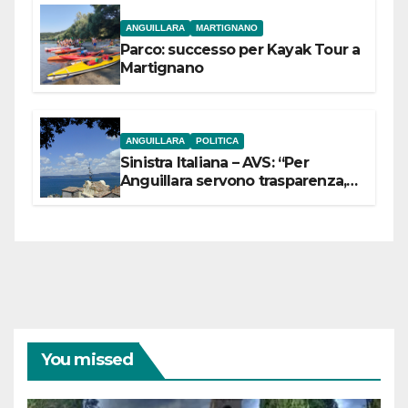
ANGUILLARA
MARTIGNANO
Parco: successo per Kayak Tour a
Martignano
ANGUILLARA
POLITICA
Sinistra Italiana – AVS: “Per
Anguillara servono trasparenza,
partecipazione e scelte politiche
coraggiose”
You missed