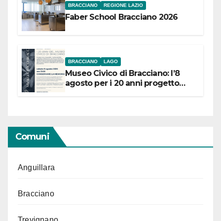
BRACCIANO
REGIONE LAZIO
Faber School Bracciano 2026
BRACCIANO
LAGO
Museo Civico di Bracciano: l’8
agosto per i 20 anni progetto
“Conservare la memoria”
Comuni
Anguillara
Bracciano
Trevignano