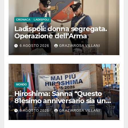
CRONACA
LADISPOLI
Ladispoli: donna segregata.
Operazione dell’Arma
6 AGOSTO 2026
GRAZIAROSA VILLANI
MONDO
Hiroshima: Sanna “Questo
81esimo anniversario sia un
monito per tutti”
6 AGOSTO 2026
GRAZIAROSA VILLANI