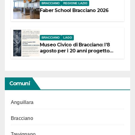
BRACCIANO
REGIONE LAZIO
Faber School Bracciano 2026
BRACCIANO
LAGO
Museo Civico di Bracciano: l’8
agosto per i 20 anni progetto
“Conservare la memoria”
Comuni
Anguillara
Bracciano
Trevignano