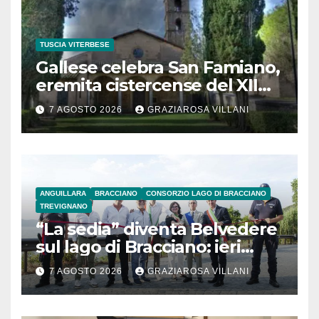
TUSCIA VITERBESE
Gallese celebra San Famiano,
eremita cistercense del XII
secolo
7 AGOSTO 2026
GRAZIAROSA VILLANI
ANGUILLARA
BRACCIANO
CONSORZIO LAGO DI BRACCIANO
TREVIGNANO
“La sedia” diventa Belvedere
sul lago di Bracciano: ieri
l’inaugurazione
7 AGOSTO 2026
GRAZIAROSA VILLANI