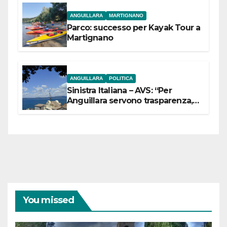
ANGUILLARA
MARTIGNANO
Parco: successo per Kayak Tour a
Martignano
ANGUILLARA
POLITICA
Sinistra Italiana – AVS: “Per
Anguillara servono trasparenza,
partecipazione e scelte politiche
coraggiose”
You missed