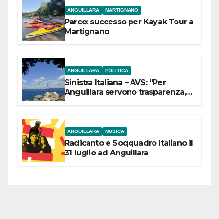
ANGUILLARA
MARTIGNANO
Parco: successo per Kayak Tour a
Martignano
ANGUILLARA
POLITICA
Sinistra Italiana – AVS: “Per
Anguillara servono trasparenza,
partecipazione e scelte politiche
coraggiose”
ANGUILLARA
MUSICA
Radicanto e Soqquadro Italiano il
31 luglio ad Anguillara