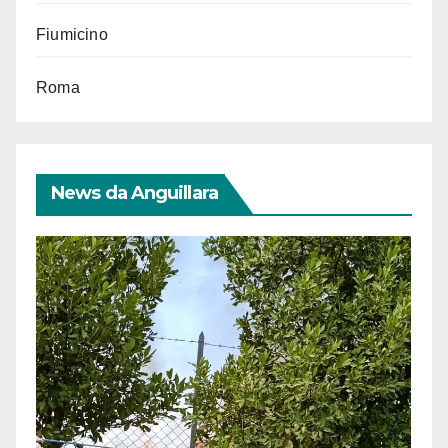
Fiumicino
Roma
News da Anguillara