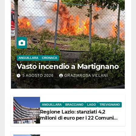
ANGUILLARA
CRONACA
Vasto incendio a Martignano
5 AGOSTO 2026
GRAZIAROSA VILLANI
ANGUILLARA
BRACCIANO
LAGO
TREVIGNANO
Regione Lazio: stanziati 4,2
milioni di euro per i 22 Comuni
dell’Etruria Meridionale