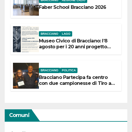
BRACCIANO
REGIONE LAZIO
Faber School Bracciano 2026
BRACCIANO
LAGO
Museo Civico di Bracciano: l’8
agosto per i 20 anni progetto
“Conservare la memoria”
BRACCIANO
POLITICA
Bracciano Partecipa fa centro
con due campionesse di Tiro a
Segno in vista delle urne
Comuni