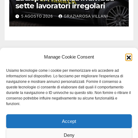
sette lavoratori irregolari
5 AGOSTO 2026
GRAZIAROSA VILLANI
Manage Cookie Consent
Usiamo tecnologie come i cookie per memorizzare e/o accedere ad
informazioni sul dispositivo. Lo facciamo per migliorare l'esperienza di
navigazione e mostrare annunci personalizzati. Fornire il consenso a
queste tecnologie ci consente di elaborare dati quali il comportamento
durante la navigazione o ID univoche su questo sito. Non fornire o ritirare il
consenso potrebbe influire negativamente su alcune funzionalità e
funzioni.
Accept
Proudly powered by WordPress
|
Tema: Newspaperex di
Themeansar
.
Deny
Home
Gerenza
home
Lavoro
Scienza
studio specialistico bracciano