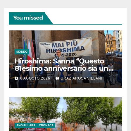
You missed
MONDO
Hiroshima: Sanna “Questo
81esimo anniversario sia un
monito per tutti”
6 AGOSTO 2026
GRAZIAROSA VILLANI
ANGUILLARA
CRONACA