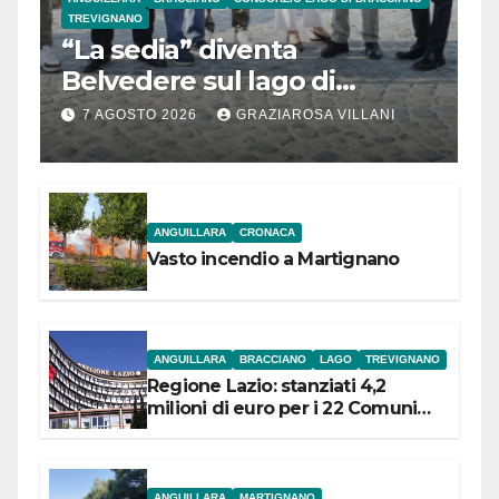
TREVIGNANO
“La sedia” diventa
Belvedere sul lago di
Bracciano: ieri
7 AGOSTO 2026
GRAZIAROSA VILLANI
l’inaugurazione
ANGUILLARA
CRONACA
Vasto incendio a Martignano
ANGUILLARA
BRACCIANO
LAGO
TREVIGNANO
Regione Lazio: stanziati 4,2
milioni di euro per i 22 Comuni
dell’Etruria Meridionale
ANGUILLARA
MARTIGNANO