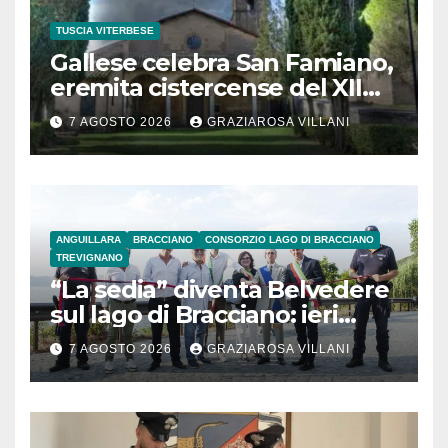
TUSCIA VITERBESE
Gallese celebra San Famiano,
eremita cistercense del XII
secolo
7 AGOSTO 2026
GRAZIAROSA VILLANI
ANGUILLARA
BRACCIANO
CONSORZIO LAGO DI BRACCIANO
TREVIGNANO
“La sedia” diventa Belvedere
sul lago di Bracciano: ieri
l’inaugurazione
7 AGOSTO 2026
GRAZIAROSA VILLANI