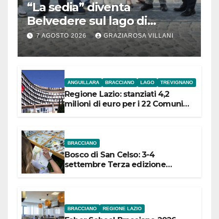
“La sedia” diventa
Belvedere sul lago di
Bracciano: ieri
7 AGOSTO 2026
GRAZIAROSA VILLANI
l’inaugurazione
ANGUILLARA
BRACCIANO
LAGO
TREVIGNANO
Regione Lazio: stanziati 4,2
milioni di euro per i 22 Comuni
dell’Etruria Meridionale
BRACCIANO
Bosco di San Celso: 3-4
settembre Terza edizione
Festival “Storie in cielo e in terra”
BRACCIANO
REGIONE LAZIO