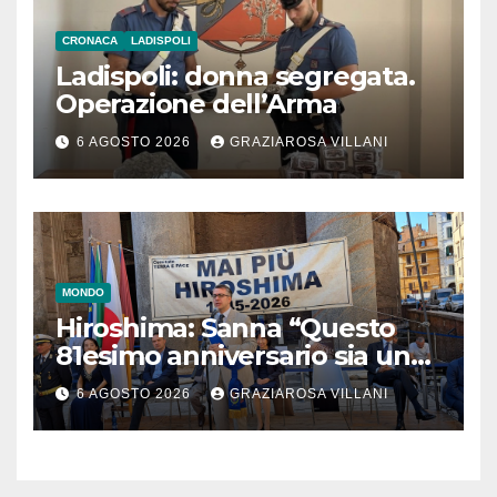
CRONACA
LADISPOLI
Ladispoli: donna segregata.
Operazione dell’Arma
6 AGOSTO 2026
GRAZIAROSA VILLANI
MONDO
Hiroshima: Sanna “Questo
81esimo anniversario sia un
monito per tutti”
6 AGOSTO 2026
GRAZIAROSA VILLANI