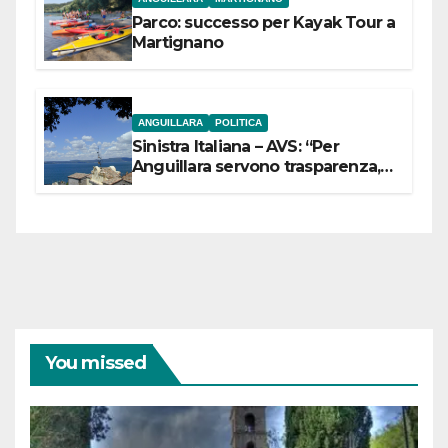
Parco: successo per Kayak Tour a
Martignano
ANGUILLARA
POLITICA
Sinistra Italiana – AVS: “Per
Anguillara servono trasparenza,
partecipazione e scelte politiche
coraggiose”
You missed