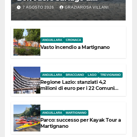
Bracciano: ieri
7 AGOSTO 2026
GRAZIAROSA VILLANI
l’inaugurazione
ANGUILLARA
CRONACA
Vasto incendio a Martignano
ANGUILLARA
BRACCIANO
LAGO
TREVIGNANO
Regione Lazio: stanziati 4,2
milioni di euro per i 22 Comuni
dell’Etruria Meridionale
ANGUILLARA
MARTIGNANO
Parco: successo per Kayak Tour a
Martignano