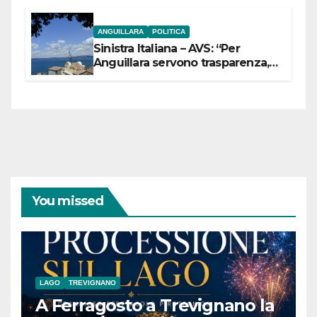
ANGUILLARA
POLITICA
Sinistra Italiana – AVS: “Per
Anguillara servono trasparenza,
partecipazione e scelte politiche
coraggiose”
You missed
LAGO
TREVIGNANO
A Ferragosto a Trevignano la