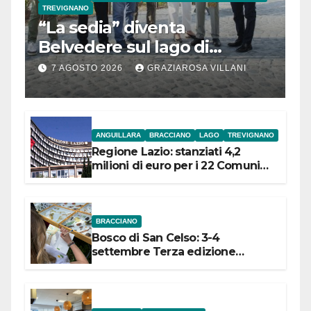
TREVIGNANO
“La sedia” diventa
Belvedere sul lago di
Bracciano: ieri
7 AGOSTO 2026
GRAZIAROSA VILLANI
l’inaugurazione
ANGUILLARA
BRACCIANO
LAGO
TREVIGNANO
Regione Lazio: stanziati 4,2
milioni di euro per i 22 Comuni
dell’Etruria Meridionale
BRACCIANO
Bosco di San Celso: 3-4
settembre Terza edizione
Festival “Storie in cielo e in terra”