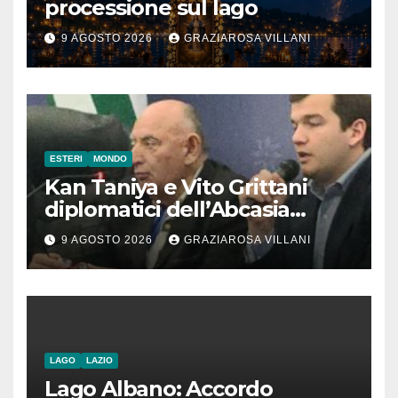
processione sul lago
9 AGOSTO 2026
GRAZIAROSA VILLANI
ESTERI
MONDO
Kan Taniya e Vito Grittani
diplomatici dell’Abcasia
contro nota del governo
9 AGOSTO 2026
GRAZIAROSA VILLANI
romeno. “Non si può invocare
la costruzione di ponti e allo
stesso tempo condannare
chiunque li attraversi”
LAGO
LAZIO
Lago Albano: Accordo