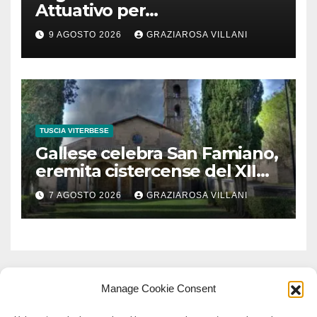
Attuativo per
l’interconnessione
9 AGOSTO 2026
GRAZIAROSA VILLANI
acquedottistica da 29,5
milioni di euro
TUSCIA VITERBESE
Gallese celebra San Famiano,
eremita cistercense del XII
secolo
7 AGOSTO 2026
GRAZIAROSA VILLANI
Manage Cookie Consent