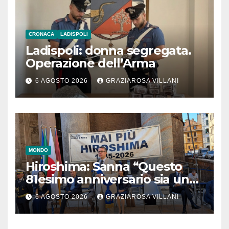
CRONACA
LADISPOLI
Ladispoli: donna segregata.
Operazione dell’Arma
6 AGOSTO 2026
GRAZIAROSA VILLANI
MONDO
Hiroshima: Sanna “Questo
81esimo anniversario sia un
monito per tutti”
6 AGOSTO 2026
GRAZIAROSA VILLANI