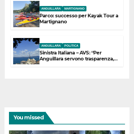
ANGUILLARA
MARTIGNANO
Parco: successo per Kayak Tour a
Martignano
ANGUILLARA
POLITICA
Sinistra Italiana – AVS: “Per
Anguillara servono trasparenza,
partecipazione e scelte politiche
coraggiose”
You missed