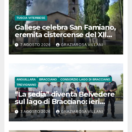
TUSCIA VITERBESE
Gallese celebra San Famiano,
eremita cistercense del XII
secolo
7 AGOSTO 2026
GRAZIAROSA VILLANI
ANGUILLARA
BRACCIANO
CONSORZIO LAGO DI BRACCIANO
TREVIGNANO
“La sedia” diventa Belvedere
sul lago di Bracciano: ieri
l’inaugurazione
7 AGOSTO 2026
GRAZIAROSA VILLANI