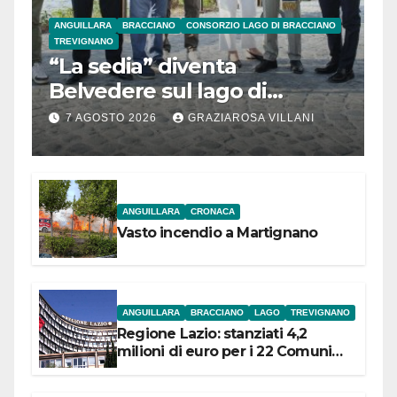
ANGUILLARA
BRACCIANO
CONSORZIO LAGO DI BRACCIANO
TREVIGNANO
“La sedia” diventa
Belvedere sul lago di
Bracciano: ieri
7 AGOSTO 2026
GRAZIAROSA VILLANI
l’inaugurazione
ANGUILLARA
CRONACA
Vasto incendio a Martignano
ANGUILLARA
BRACCIANO
LAGO
TREVIGNANO
Regione Lazio: stanziati 4,2
milioni di euro per i 22 Comuni
dell’Etruria Meridionale