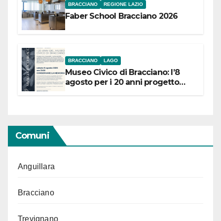
BRACCIANO
REGIONE LAZIO
Faber School Bracciano 2026
BRACCIANO
LAGO
Museo Civico di Bracciano: l’8
agosto per i 20 anni progetto
“Conservare la memoria”
Comuni
Anguillara
Bracciano
Trevignano