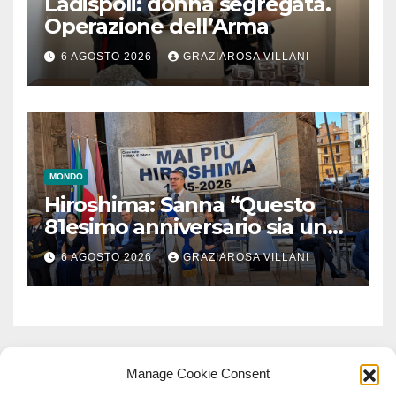
Ladispoli: donna segregata.
Operazione dell’Arma
6 AGOSTO 2026
GRAZIAROSA VILLANI
MONDO
Hiroshima: Sanna “Questo
81esimo anniversario sia un
monito per tutti”
6 AGOSTO 2026
GRAZIAROSA VILLANI
Manage Cookie Consent