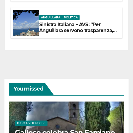
ANGUILLARA
POLITICA
Sinistra Italiana – AVS: “Per
Anguillara servono trasparenza,
partecipazione e scelte politiche
coraggiose”
You missed
TUSCIA VITERBESE
Gallese celebra San Famiano,