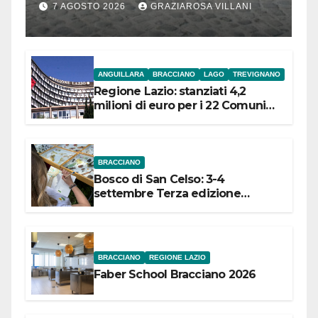
Bracciano: ieri
7 AGOSTO 2026
GRAZIAROSA VILLANI
l’inaugurazione
ANGUILLARA
BRACCIANO
LAGO
TREVIGNANO
Regione Lazio: stanziati 4,2
milioni di euro per i 22 Comuni
dell’Etruria Meridionale
BRACCIANO
Bosco di San Celso: 3-4
settembre Terza edizione
Festival “Storie in cielo e in terra”
BRACCIANO
REGIONE LAZIO
Faber School Bracciano 2026