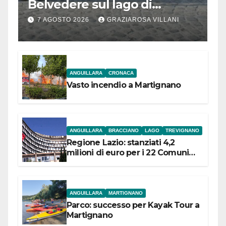
Belvedere sul lago di
Bracciano: ieri
7 AGOSTO 2026
GRAZIAROSA VILLANI
l’inaugurazione
ANGUILLARA
CRONACA
Vasto incendio a Martignano
ANGUILLARA
BRACCIANO
LAGO
TREVIGNANO
Regione Lazio: stanziati 4,2
milioni di euro per i 22 Comuni
dell’Etruria Meridionale
ANGUILLARA
MARTIGNANO
Parco: successo per Kayak Tour a
Martignano