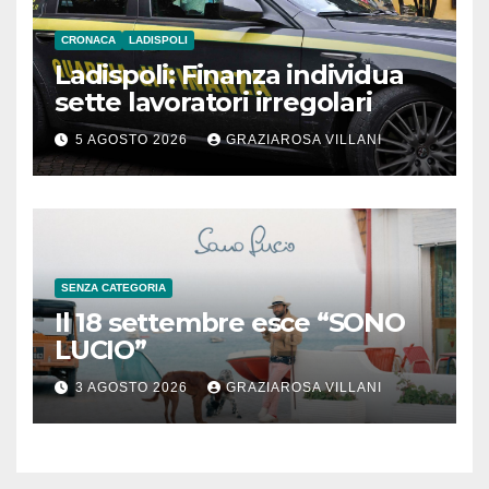
CRONACA
LADISPOLI
Ladispoli: Finanza individua
sette lavoratori irregolari
5 AGOSTO 2026
GRAZIAROSA VILLANI
SENZA CATEGORIA
Il 18 settembre esce “SONO
LUCIO”
3 AGOSTO 2026
GRAZIAROSA VILLANI