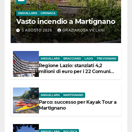
ANGUILLARA
CRONACA
Vasto incendio a Martignano
5 AGOSTO 2026
GRAZIAROSA VILLANI
ANGUILLARA
BRACCIANO
LAGO
TREVIGNANO
Regione Lazio: stanziati 4,2
milioni di euro per i 22 Comuni
dell’Etruria Meridionale
ANGUILLARA
MARTIGNANO
Parco: successo per Kayak Tour a
Martignano
ANGUILLARA
POLITICA