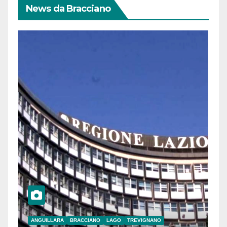
News da Bracciano
ANGUILLARA
BRACCIANO
LAGO
TREVIGNANO