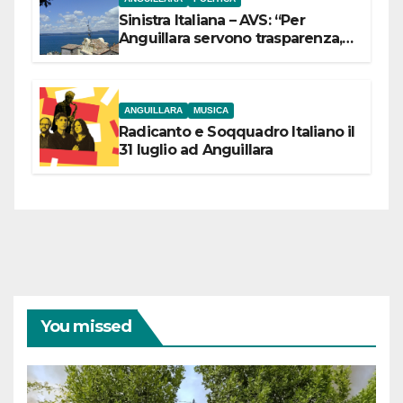
Sinistra Italiana – AVS: “Per
Anguillara servono trasparenza,
partecipazione e scelte politiche
coraggiose”
ANGUILLARA
MUSICA
Radicanto e Soqquadro Italiano il
31 luglio ad Anguillara
You missed