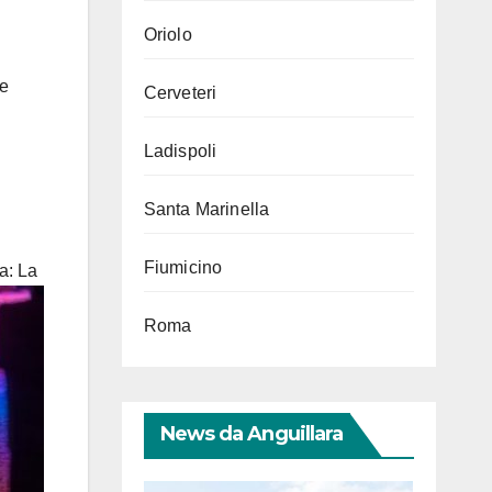
Oriolo
te
Cerveteri
Ladispoli
Santa Marinella
Fiumicino
na:
La
Roma
News da Anguillara