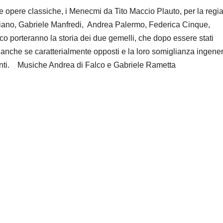
lle opere classiche, i Menecmi
d
a Tito Maccio Plauto
, per la
regi
ziano, Gabriele Manfredi, Andrea Palermo
,
Federica Cinque,
lco
porteranno la storia dei
due gemelli, che dopo essere stati
ci anche se caratterialmente opposti e la loro somiglianza ingene
enti.
M
usiche Andrea di Falco e Gabriele Rametta