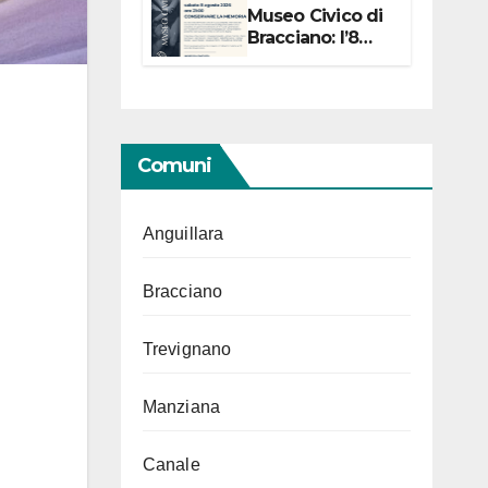
Museo Civico di
Bracciano: l’8
agosto per i 20
anni progetto
“Conservare la
memoria”
Comuni
Anguillara
Bracciano
Trevignano
Manziana
Canale