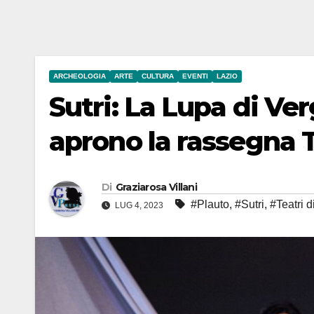
ARCHEOLOGIA
ARTE
CULTURA
EVENTI
LAZIO
Sutri: La Lupa di Ve
aprono la rassegna Te
Di
Graziarosa Villani
#Plauto
,
#Sutri
,
#Teatri d
LUG 4, 2023