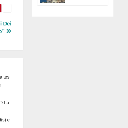
Anguillara
servono
trasparenza,
partecipazione e
i Dei
scelte politiche
no”
coraggiose”
a tesi
n
 D La
is) e