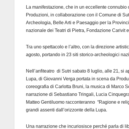
La manifestazione, che in un eccellente connubio c
Produzioni, in collaborazione con il Comune di Sutri
Archeologia, Belle Arti e Paesaggio per la Provinci
nazionale dei Teatri di Pietra
,
Fondazione Carivit e
Tra uno spettacolo e l’altro
, con la direzione artisti
agosto, portando in 23 siti storico-archeologici n
Nell’anfiteatro di Sutri sabato 8 luglio
,
alle 21,
si a
Lupa, di Giovanni Verga portata in scena da Prod
c
oreografia
di
Carlotta Bruni
, la
musica
di Marco S
narrazione
di
Sebastiano Tringali
,
Lu
cia Cinquegr
Matteo Gentiluomo
racconteranno
“
Ragione e reli
grandi assenti dall’orizzonte della Lupa.
Una narrazione che incuriosisce perché parla di li