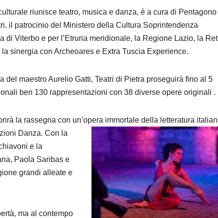
ulturale riunisce
teatro, musica e danza
,
è
a cura di
Pentagono
, il patrocinio del Ministero della Cultura
Soprintendenza
a di Viterbo e per l’Etruria meridionale, la Regione Lazio,
la Re
 la sinergia con Archeoares e Extra Tuscia Experience.
ca del maestro Aurelio Gatti, Teatri di Pietra
proseguirà fino al 5
azionali ben 130 rappresentazioni con
38 divers
e
opere originali
.
prirà la rassegna con un’opera immortale della letteratura italia
uzioni Danza.
Con la
chiavoni e la
ana, Paola Saribas e
gione grandi alleate e
bertà, ma al contempo