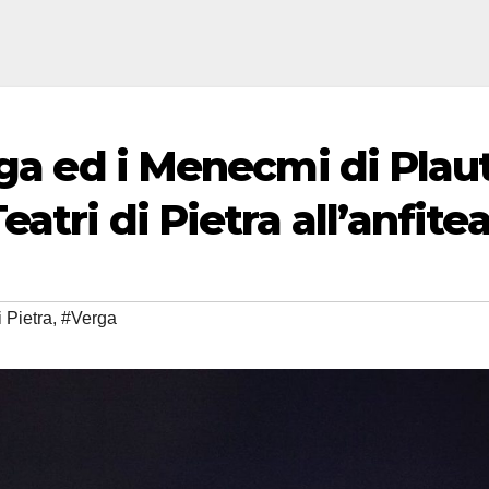
rga ed i Menecmi di Plau
atri di Pietra all’anfite
i Pietra
,
#Verga