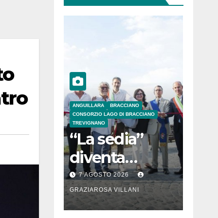
to
atro
ANGUILLARA
BRACCIANO
CONSORZIO LAGO DI BRACCIANO
TREVIGNANO
“La sedia”
diventa
Belvedere sul
7 AGOSTO 2026
lago di
GRAZIAROSA VILLANI
Bracciano: ieri