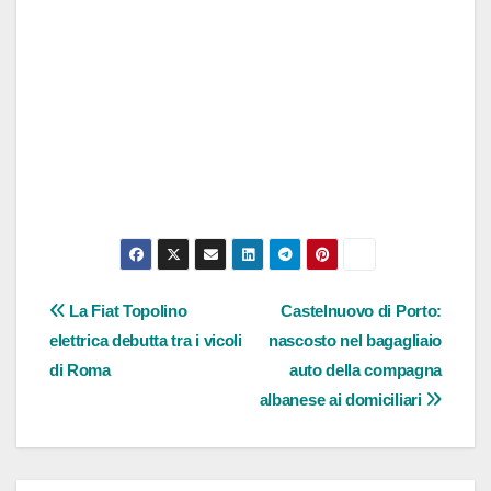
Navigazione
La Fiat Topolino
Castelnuovo di Porto:
elettrica debutta tra i vicoli
nascosto nel bagagliaio
articoli
di Roma
auto della compagna
albanese ai domiciliari