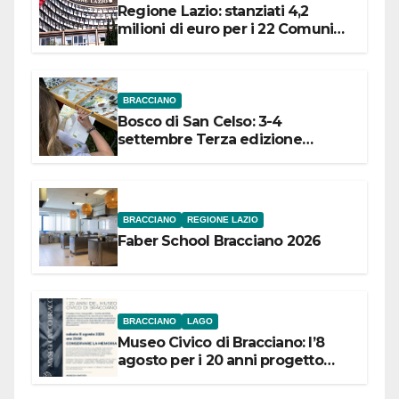
Regione Lazio: stanziati 4,2
milioni di euro per i 22 Comuni
dell’Etruria Meridionale
BRACCIANO
Bosco di San Celso: 3-4
settembre Terza edizione
Festival “Storie in cielo e in terra”
BRACCIANO
REGIONE LAZIO
Faber School Bracciano 2026
BRACCIANO
LAGO
Museo Civico di Bracciano: l’8
agosto per i 20 anni progetto
“Conservare la memoria”