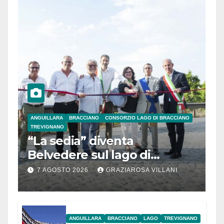
ANGUILLARA
BRACCIANO
CONSORZIO LAGO DI BRACCIANO
TREVIGNANO
“La sedia” diventa
Belvedere sul lago di
Bracciano: ieri
7 AGOSTO 2026
GRAZIAROSA VILLANI
l’inaugurazione
ANGUILLARA
BRACCIANO
LAGO
TREVIGNANO