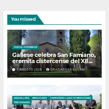
You missed
TUSCIA VITERBESE
Gallese celebra San Famiano,
eremita cistercense del XII
secolo
7 AGOSTO 2026
GRAZIAROSA VILLANI
ANGUILLARA
BRACCIANO
CONSORZIO LAGO DI BRACCIANO
TREVIGNANO