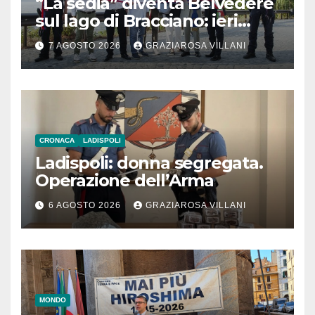
“La sedia” diventa Belvedere
sul lago di Bracciano: ieri
l’inaugurazione
7 AGOSTO 2026
GRAZIAROSA VILLANI
CRONACA
LADISPOLI
Ladispoli: donna segregata.
Operazione dell’Arma
6 AGOSTO 2026
GRAZIAROSA VILLANI
MONDO