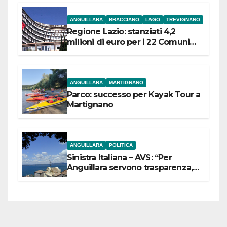
ANGUILLARA
BRACCIANO
LAGO
TREVIGNANO
Regione Lazio: stanziati 4,2
milioni di euro per i 22 Comuni
dell’Etruria Meridionale
ANGUILLARA
MARTIGNANO
Parco: successo per Kayak Tour a
Martignano
ANGUILLARA
POLITICA
Sinistra Italiana – AVS: “Per
Anguillara servono trasparenza,
partecipazione e scelte politiche
coraggiose”