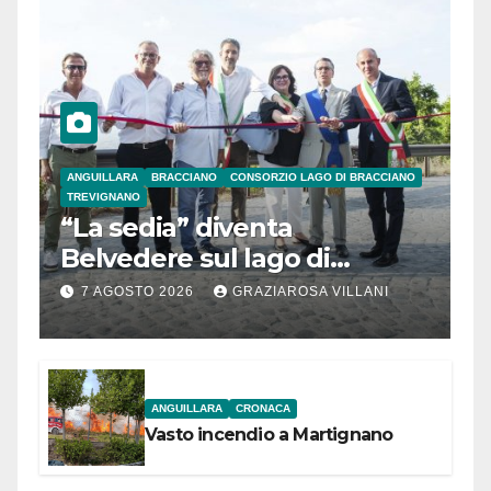
ANGUILLARA
BRACCIANO
CONSORZIO LAGO DI BRACCIANO
TREVIGNANO
“La sedia” diventa
Belvedere sul lago di
Bracciano: ieri
7 AGOSTO 2026
GRAZIAROSA VILLANI
l’inaugurazione
ANGUILLARA
CRONACA
Vasto incendio a Martignano