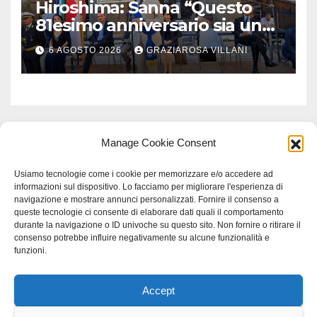
Hiroshima: Sanna “Questo
81esimo anniversario sia un
monito per tutti”
6 AGOSTO 2026
GRAZIAROSA VILLANI
Manage Cookie Consent
Usiamo tecnologie come i cookie per memorizzare e/o accedere ad
informazioni sul dispositivo. Lo facciamo per migliorare l'esperienza di
navigazione e mostrare annunci personalizzati. Fornire il consenso a
queste tecnologie ci consente di elaborare dati quali il comportamento
durante la navigazione o ID univoche su questo sito. Non fornire o ritirare il
consenso potrebbe influire negativamente su alcune funzionalità e
funzioni.
Accept
Proudly powered by WordPress
|
Tema: Newspaperex di
Themeansar
.