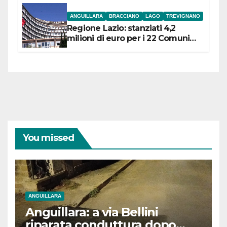
ANGUILLARA
BRACCIANO
LAGO
TREVIGNANO
Regione Lazio: stanziati 4,2
milioni di euro per i 22 Comuni
dell’Etruria Meridionale
You missed
ANGUILLARA
Anguillara: a via Bellini
riparata conduttura dopo