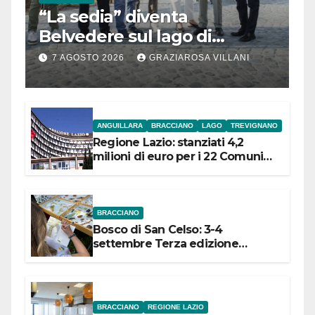
“La sedia” diventa
Belvedere sul lago di
Bracciano: ieri
7 AGOSTO 2026
GRAZIAROSA VILLANI
l’inaugurazione
ANGUILLARA
BRACCIANO
LAGO
TREVIGNANO
Regione Lazio: stanziati 4,2
milioni di euro per i 22 Comuni
dell’Etruria Meridionale
BRACCIANO
Bosco di San Celso: 3-4
settembre Terza edizione
Festival “Storie in cielo e in terra”
BRACCIANO
REGIONE LAZIO