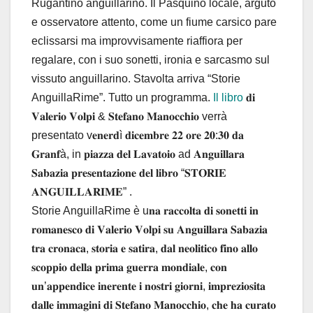
Rugantino anguillarino. Il Pasquino locale, arguto
e osservatore attento, come un fiume carsico pare
eclissarsi ma improvvisamente riaffiora per
regalare, con i suo sonetti, ironia e sarcasmo sul
vissuto anguillarino. Stavolta arriva “Storie
AnguillaRime”. Tutto un programma.
Il libro
𝐝𝐢
𝐕𝐚𝐥𝐞𝐫𝐢𝐨 𝐕𝐨𝐥𝐩𝐢 & 𝐒𝐭𝐞𝐟𝐚𝐧𝐨 𝐌𝐚𝐧𝐨𝐜𝐜𝐡𝐢𝐨 verrà
presentato v𝐞𝐧𝐞𝐫𝐝ì 𝐝𝐢𝐜𝐞𝐦𝐛𝐫𝐞 𝟐𝟐 𝐨𝐫𝐞 𝟐𝟎:𝟑𝟎 𝐝𝐚
𝐆𝐫𝐚𝐧𝐟à, in 𝐩𝐢𝐚𝐳𝐳𝐚 𝐝𝐞𝐥 𝐋𝐚𝐯𝐚𝐭𝐨𝐢𝐨 ad 𝐀𝐧𝐠𝐮𝐢𝐥𝐥𝐚𝐫𝐚
𝐒𝐚𝐛𝐚𝐳𝐢𝐚 𝐩𝐫𝐞𝐬𝐞𝐧𝐭𝐚𝐳𝐢𝐨𝐧𝐞 𝐝𝐞𝐥 𝐥𝐢𝐛𝐫𝐨 “𝐒𝐓𝐎𝐑𝐈𝐄
𝐀𝐍𝐆𝐔𝐈𝐋𝐋𝐀𝐑𝐈𝐌𝐄” .
Storie AnguillaRime è u𝐧𝐚 𝐫𝐚𝐜𝐜𝐨𝐥𝐭𝐚 𝐝𝐢 𝐬𝐨𝐧𝐞𝐭𝐭𝐢 𝐢𝐧
𝐫𝐨𝐦𝐚𝐧𝐞𝐬𝐜𝐨 𝐝𝐢 𝐕𝐚𝐥𝐞𝐫𝐢𝐨 𝐕𝐨𝐥𝐩𝐢 𝐬𝐮 𝐀𝐧𝐠𝐮𝐢𝐥𝐥𝐚𝐫𝐚 𝐒𝐚𝐛𝐚𝐳𝐢𝐚
𝐭𝐫𝐚 𝐜𝐫𝐨𝐧𝐚𝐜𝐚, 𝐬𝐭𝐨𝐫𝐢𝐚 𝐞 𝐬𝐚𝐭𝐢𝐫𝐚, 𝐝𝐚𝐥 𝐧𝐞𝐨𝐥𝐢𝐭𝐢𝐜𝐨 𝐟𝐢𝐧𝐨 𝐚𝐥𝐥𝐨
𝐬𝐜𝐨𝐩𝐩𝐢𝐨 𝐝𝐞𝐥𝐥𝐚 𝐩𝐫𝐢𝐦𝐚 𝐠𝐮𝐞𝐫𝐫𝐚 𝐦𝐨𝐧𝐝𝐢𝐚𝐥𝐞, 𝐜𝐨𝐧
𝐮𝐧’𝐚𝐩𝐩𝐞𝐧𝐝𝐢𝐜𝐞 𝐢𝐧𝐞𝐫𝐞𝐧𝐭𝐞 𝐢 𝐧𝐨𝐬𝐭𝐫𝐢 𝐠𝐢𝐨𝐫𝐧𝐢, 𝐢𝐦𝐩𝐫𝐞𝐳𝐢𝐨𝐬𝐢𝐭𝐚
𝐝𝐚𝐥𝐥𝐞 𝐢𝐦𝐦𝐚𝐠𝐢𝐧𝐢 𝐝𝐢 𝐒𝐭𝐞𝐟𝐚𝐧𝐨 𝐌𝐚𝐧𝐨𝐜𝐜𝐡𝐢𝐨, 𝐜𝐡𝐞 𝐡𝐚 𝐜𝐮𝐫𝐚𝐭𝐨