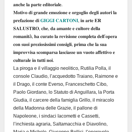
𝐚𝐧𝐜𝐡𝐞 𝐥𝐚 𝐩𝐚𝐫𝐭𝐞 𝐞𝐝𝐢𝐭𝐨𝐫𝐢𝐚𝐥𝐞.
𝐌𝐨𝐭𝐢𝐯𝐨 𝐝𝐢 𝐠𝐫𝐚𝐧𝐝𝐞 𝐞𝐦𝐨𝐳𝐢𝐨𝐧𝐞 𝐞 𝐨𝐫𝐠𝐨𝐠𝐥𝐢𝐨 𝐝𝐞𝐠𝐥𝐢 𝐚𝐮𝐭𝐨𝐫𝐢 𝐥𝐚
𝐩𝐫𝐞𝐟𝐚𝐳𝐢𝐨𝐧𝐞 𝐝𝐢
𝐆𝐈𝐆𝐆𝐈 𝐂𝐀𝐑𝐓𝐎𝐍𝐈
, 𝐢𝐧 𝐚𝐫𝐭𝐞 𝐄𝐑
𝐒𝐀𝐋𝐔𝐒𝐓𝐑𝐎, 𝐜𝐡𝐞, 𝐝𝐚 𝐚𝐦𝐚𝐧𝐭𝐞 𝐞 𝐜𝐮𝐥𝐭𝐨𝐫𝐞 𝐝𝐞𝐥𝐥𝐚
𝐫𝐨𝐦𝐚𝐧𝐢𝐭à, 𝐡𝐚 𝐜𝐮𝐫𝐚𝐭𝐨 𝐥𝐚 𝐫𝐞𝐯𝐢𝐬𝐢𝐨𝐧𝐞 𝐜𝐨𝐦𝐩𝐥𝐞𝐭𝐚 𝐝𝐞𝐥𝐥’𝐨𝐩𝐞𝐫𝐚
𝐜𝐨𝐧 𝐬𝐮𝐨𝐢 𝐩𝐫𝐞𝐳𝐢𝐨𝐬𝐢𝐬𝐬𝐢𝐦𝐢 𝐜𝐨𝐧𝐬𝐢𝐠𝐥𝐢, 𝐩𝐫𝐢𝐦𝐚 𝐜𝐡𝐞 𝐥𝐚 𝐬𝐮𝐚
𝐢𝐦𝐩𝐫𝐨𝐯𝐯𝐢𝐬𝐚 𝐬𝐜𝐨𝐦𝐩𝐚𝐫𝐬𝐚 𝐥𝐚𝐬𝐜𝐢𝐚𝐬𝐬𝐞 𝐮𝐧 𝐯𝐮𝐨𝐭𝐨 𝐚𝐟𝐟𝐞𝐭𝐭𝐢𝐯𝐨 𝐞
𝐜𝐮𝐥𝐭𝐮𝐫𝐚𝐥𝐞 𝐢𝐧 𝐭𝐮𝐭𝐭𝐢 𝐧𝐨𝐢.
La piroga e il villaggio neolitico, Rutilia Polla, il
console Claudio, l’acquedotto Traiano, Raimone e
il Drago, il conte Everso, Franceschetto Cibo,
Paolo Giordano, lo Statuto di Anguillara, la Porta
Giudia, il carcere della famiglia Grillo, il miracolo
della Madonna delle Grazie, il pallone di
Napoleone, i sindaci Iacometti e Cassetti,
l’inchiesta agraria, Saltamacchia e Diavolino,
Maria e Michele, Giuseppe Bollici, l’onorevole