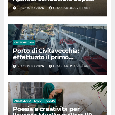
segnalazione IdD
9 AGOSTO 2026
GRAZIAROSA VILLANI
CIVITAVECCHIA
Porto di Civitavecchia:
effettuato il primo
rifornimento di GNL ad una
9 AGOSTO 2026
GRAZIAROSA VILLANI
nave da crociera
ANGUILLARA
LAGO
POESIA
Poesia e creatività per