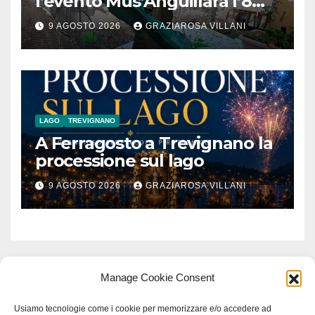
l’evento Mus’Anguillara l’8
agosto 2026 al Museo
9 AGOSTO 2026
GRAZIAROSA VILLANI
Contadino
LAGO
TREVIGNANO
A Ferragosto a Trevignano la
processione sul lago
9 AGOSTO 2026
GRAZIAROSA VILLANI
Manage Cookie Consent
Usiamo tecnologie come i cookie per memorizzare e/o accedere ad