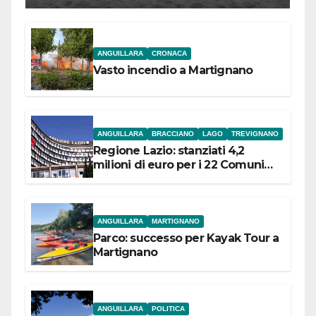
ANGUILLARA
CRONACA
Vasto incendio a Martignano
ANGUILLARA
BRACCIANO
LAGO
TREVIGNANO
Regione Lazio: stanziati 4,2
milioni di euro per i 22 Comuni
dell’Etruria Meridionale
ANGUILLARA
MARTIGNANO
Parco: successo per Kayak Tour a
Martignano
ANGUILLARA
POLITICA