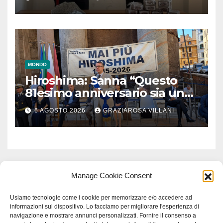
MONDO
Hiroshima: Sanna “Questo
81esimo anniversario sia un
monito per tutti”
6 AGOSTO 2026
GRAZIAROSA VILLANI
Manage Cookie Consent
Usiamo tecnologie come i cookie per memorizzare e/o accedere ad
informazioni sul dispositivo. Lo facciamo per migliorare l'esperienza di
navigazione e mostrare annunci personalizzati. Fornire il consenso a