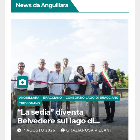
News da Anguillara
ANGUILLARA
BRACCIANO
CONSORZIO LAGO DI BRACCIANO
TREVIGNANO
“La sedia” diventa
Belvedere sul lago di
Bracciano: ieri
7 AGOSTO 2026
GRAZIAROSA VILLANI
l’inaugurazione