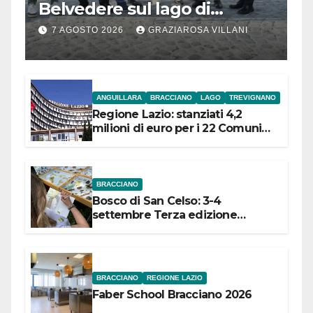
Belvedere sul lago di
Bracciano: ieri
7 AGOSTO 2026
GRAZIAROSA VILLANI
l’inaugurazione
ANGUILLARA
BRACCIANO
LAGO
TREVIGNANO
Regione Lazio: stanziati 4,2
milioni di euro per i 22 Comuni
dell’Etruria Meridionale
BRACCIANO
Bosco di San Celso: 3-4
settembre Terza edizione
Festival “Storie in cielo e in terra”
BRACCIANO
REGIONE LAZIO
Faber School Bracciano 2026