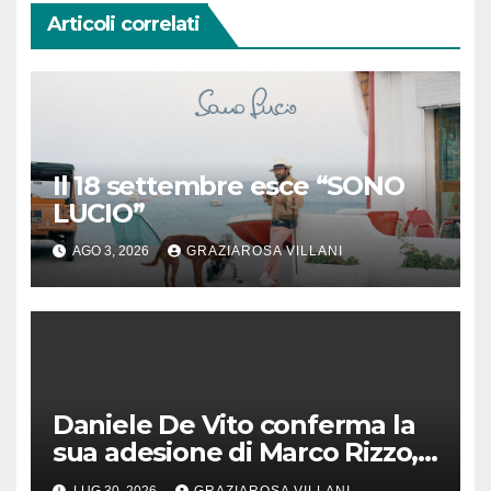
Articoli correlati
Il 18 settembre esce “SONO
LUCIO”
AGO 3, 2026
GRAZIAROSA VILLANI
Daniele De Vito conferma la
sua adesione di Marco Rizzo,
nel rispetto delle decisioni
LUG 30, 2026
GRAZIAROSA VILLANI