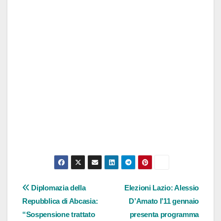
Navigazione
Diplomazia della
Elezioni Lazio: Alessio
Repubblica di Abcasia:
D’Amato l’11 gennaio
articoli
“Sospensione trattato
presenta programma