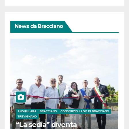
News da Bracciano
ANGUILLARA
BRACCIANO
CONSORZIO LAGO DI BRACCIANO
TREVIGNANO
“La sedia” diventa