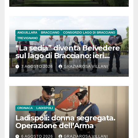
ANGUILLARA
BRACCIANO
CONSORZIO LAGO DI BRACCIANO
TREVIGNANO
“La sedia” diventa Belvedere
sul lago di Bracciano: ieri
l’inaugurazione
7 AGOSTO 2026
GRAZIAROSA VILLANI
CRONACA
LADISPOLI
Ladispoli: donna segregata.
Operazione dell’Arma
6 AGOSTO 2026
GRAZIAROSA VILLANI