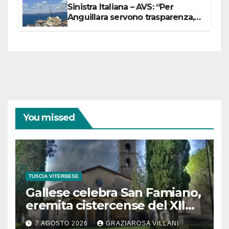
Sinistra Italiana – AVS: “Per
Anguillara servono trasparenza,
partecipazione e scelte politiche
coraggiose”
You missed
TUSCIA VITERBESE
Gallese celebra San Famiano,
eremita cistercense del XII
secolo
7 AGOSTO 2026
GRAZIAROSA VILLANI