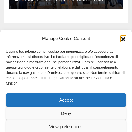
Manage Cookie Consent
Usiamo tecnologie come i cookie per memorizzare e/o accedere ad
informazioni sul dispositivo. Lo facciamo per migliorare l'esperienza di
navigazione e mostrare annunci personalizzati. Fornire il consenso a
queste tecnologie ci consente di elaborare dati quali il comportamento
durante la navigazione o ID univoche su questo sito. Non fornire o ritirare il
consenso potrebbe influire negativamente su alcune funzionalità e
funzioni.
Accept
Proudly powered by WordPress
|
Tema: Newspaperex di
Themeansar
.
Deny
Home
Gerenza
home
Lavoro
Scienza
studio specialistico bracciano
View preferences
Villani Comunicazione