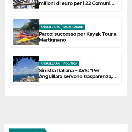
milioni di euro per i 22 Comuni
dell’Etruria Meridionale
ANGUILLARA
MARTIGNANO
Parco: successo per Kayak Tour a
Martignano
ANGUILLARA
POLITICA
Sinistra Italiana – AVS: “Per
Anguillara servono trasparenza,
partecipazione e scelte politiche
coraggiose”