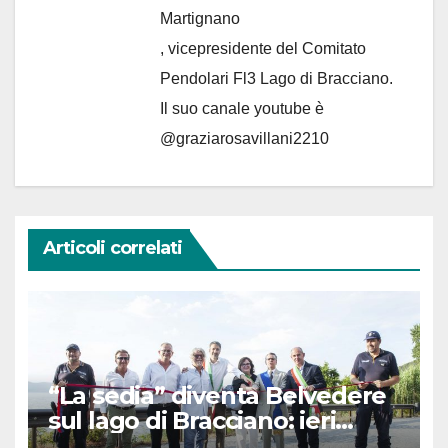
Martignano
, vicepresidente del Comitato
Pendolari Fl3 Lago di Bracciano.
Il suo canale youtube è
@graziarosavillani2210
Articoli correlati
“La sedia” diventa Belvedere
sul lago di Bracciano: ieri
l’inaugurazione