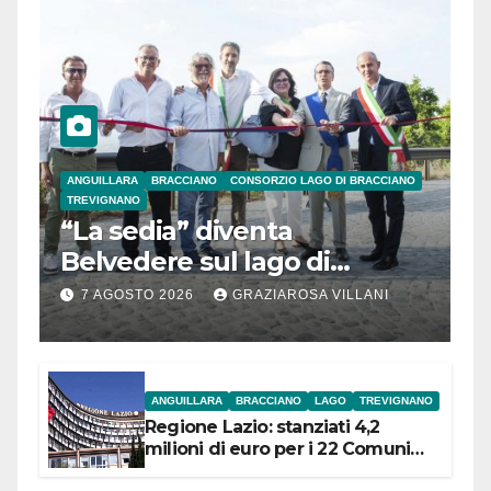
ANGUILLARA
BRACCIANO
CONSORZIO LAGO DI BRACCIANO
TREVIGNANO
“La sedia” diventa
Belvedere sul lago di
Bracciano: ieri
7 AGOSTO 2026
GRAZIAROSA VILLANI
l’inaugurazione
ANGUILLARA
BRACCIANO
LAGO
TREVIGNANO
Regione Lazio: stanziati 4,2
milioni di euro per i 22 Comuni
dell’Etruria Meridionale