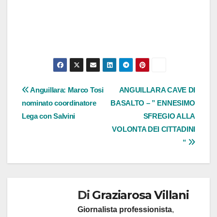
Navigazione
Anguillara: Marco Tosi
ANGUILLARA CAVE DI
nominato coordinatore
BASALTO – ” ENNESIMO
articoli
Lega con Salvini
SFREGIO ALLA
VOLONTA DEI CITTADINI
“
Di
Graziarosa Villani
Giornalista professionista
,