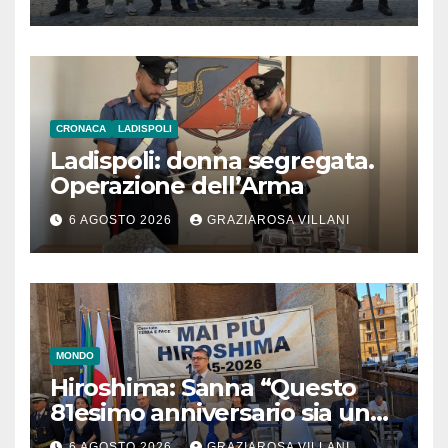
CRONACA
LADISPOLI
Ladispoli: donna segregata.
Operazione dell’Arma
6 AGOSTO 2026
GRAZIAROSA VILLANI
MONDO
Hiroshima: Sanna “Questo
81esimo anniversario sia un
monito per tutti”
6 AGOSTO 2026
GRAZIAROSA VILLANI