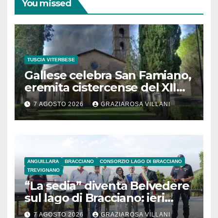
You missed
TUSCIA VITERBESE
Gallese celebra San Famiano,
eremita cistercense del XII
secolo
7 AGOSTO 2026
GRAZIAROSA VILLANI
ANGUILLARA
BRACCIANO
CONSORZIO LAGO DI BRACCIANO
TREVIGNANO
“La sedia” diventa Belvedere
sul lago di Bracciano: ieri
l’inaugurazione
7 AGOSTO 2026
GRAZIAROSA VILLANI