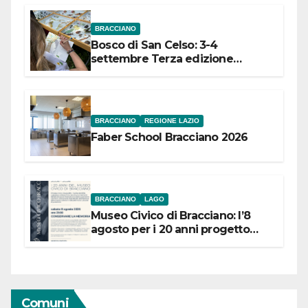
BRACCIANO
Bosco di San Celso: 3-4
settembre Terza edizione
Festival “Storie in cielo e in terra”
BRACCIANO
REGIONE LAZIO
Faber School Bracciano 2026
BRACCIANO
LAGO
Museo Civico di Bracciano: l’8
agosto per i 20 anni progetto
“Conservare la memoria”
Comuni