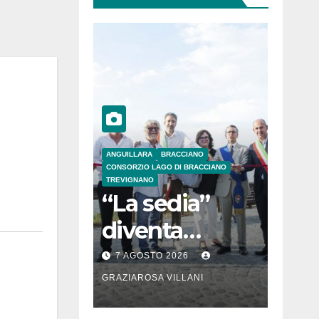
ANGUILLARA
BRACCIANO
CONSORZIO LAGO DI BRACCIANO
TREVIGNANO
“La sedia”
diventa
Belvedere sul
7 AGOSTO 2026
lago di
GRAZIAROSA VILLANI
Bracciano: ieri