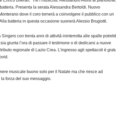
rico Biferari. Tre i musicisti: Alessandro Aloisi al pianoforte
a batteria. Presenta la serata Alessandra Bertoldi. Nuovo
nterano dove il coro tornerà a coinvolgere il pubblico con un
la batteria in questa occasione suonerà Alessio Brugiotti.
 Singers con trenta anni di attività ininterrotta alle spalle potreb
sia giunta l’ora di passare il testimone o di dedicarsi a nuove
ntributo regionale di Lazio Crea. L’ingresso agli spettacoli è grat
ovid.
enere musicale buono solo per il Natale ma che riesce ad
 è la forza del suo messaggio.