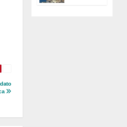
Anguillara
servono
trasparenza,
partecipazione e
scelte politiche
coraggiose”
idato
ica