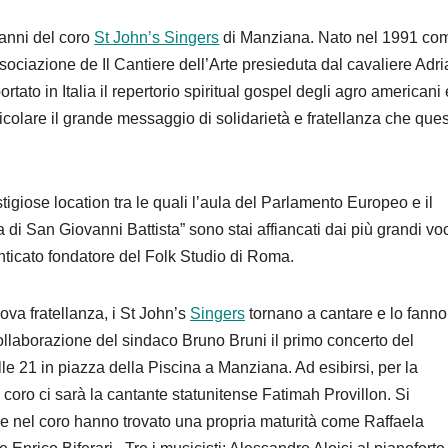
 anni del coro
St John’s Singers
di Manziana. Nato nel 1991 co
ssociazione de Il Cantiere dell’Arte presieduta dal cavaliere Adr
ortato in Italia il repertorio spiritual gospel degli agro americani 
veicolare il grande messaggio di solidarietà e fratellanza che ques
igiose location tra le quali l’aula del Parlamento Europeo e il
a di San Giovanni Battista” sono stai affiancati dai più grandi voc
menticato fondatore del Folk Studio di Roma.
uova fratellanza, i St John’s
Singers
tornano a cantare e lo fanno
ollaborazione del sindaco Bruno Bruni il primo concerto del
 21 in piazza della Piscina a Manziana. Ad esibirsi, per la
coro ci sarà la cantante statunitense Fatimah Provillon. Si
he nel coro hanno trovato una propria maturità come Raffaela