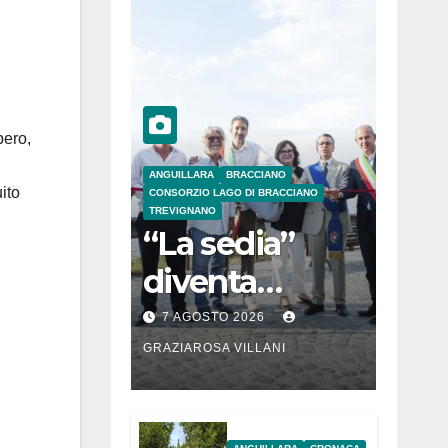
,
bero,
ANGUILLARA
BRACCIANO
uito
CONSORZIO LAGO DI BRACCIANO
TREVIGNANO
“La sedia”
diventa
Belvedere sul
7 AGOSTO 2026
lago di
GRAZIAROSA VILLANI
Bracciano: ieri
l’inaugurazion