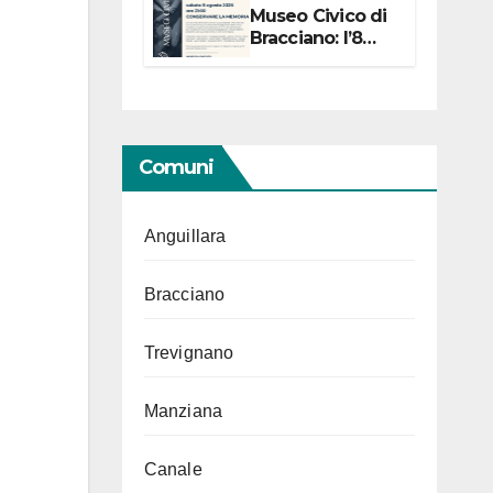
Museo Civico di
Bracciano: l’8
agosto per i 20
anni progetto
“Conservare la
memoria”
Comuni
Anguillara
Bracciano
Trevignano
Manziana
Canale