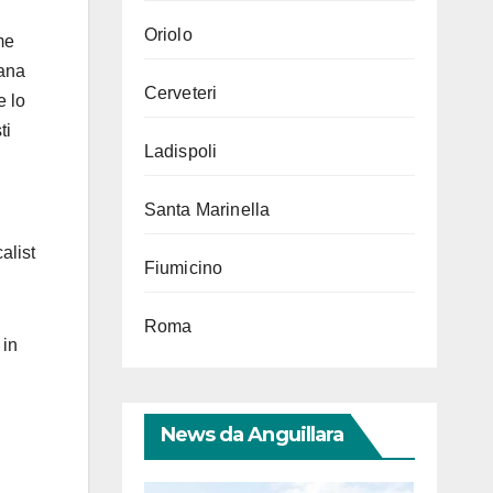
Oriolo
me
iana
Cerveteri
e lo
ti
Ladispoli
Santa Marinella
alist
Fiumicino
Roma
 in
News da Anguillara