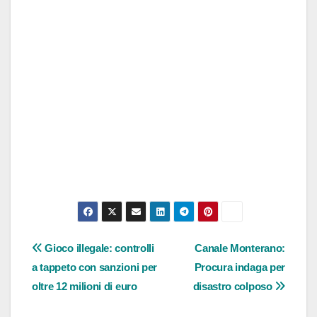
Navigazione
Gioco illegale: controlli
Canale Monterano:
a tappeto con sanzioni per
Procura indaga per
articoli
oltre 12 milioni di euro
disastro colposo