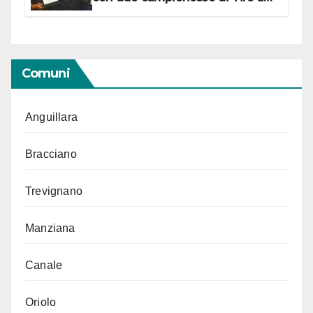
Segno in vista delle urne
Comuni
Anguillara
Bracciano
Trevignano
Manziana
Canale
Oriolo