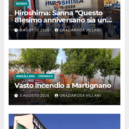
MONDO
Hiroshima: Sanna “Questo
81esimo anniversario sia un
monito per tutti”
6 AGOSTO 2026
GRAZIAROSA VILLANI
ANGUILLARA
CRONACA
Vasto incendio a Martignano
5 AGOSTO 2026
GRAZIAROSA VILLANI