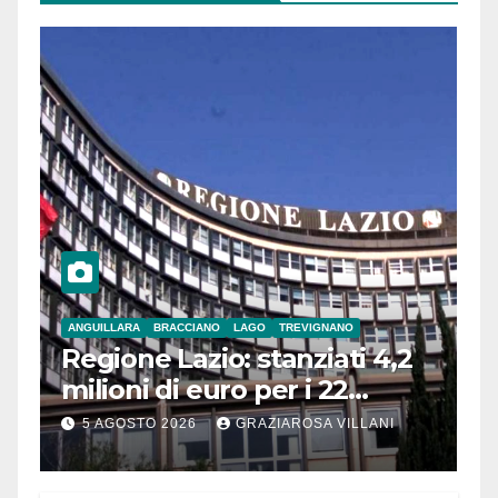
ANGUILLARA
BRACCIANO
LAGO
TREVIGNANO
Regione Lazio: stanziati 4,2
milioni di euro per i 22
Comuni dell’Etruria
5 AGOSTO 2026
GRAZIAROSA VILLANI
Meridionale