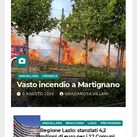
ANGUILLARA
CRONACA
Vasto incendio a Martignano
5 AGOSTO 2026
GRAZIAROSA VILLANI
ANGUILLARA
BRACCIANO
LAGO
TREVIGNANO
Regione Lazio: stanziati 4,2
milioni di euro per i 22 Comuni