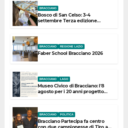
BRACCIANO
Bosco di San Celso: 3-4
settembre Terza edizione
Festival “Storie in cielo e in terra”
BRACCIANO
REGIONE LAZIO
Faber School Bracciano 2026
BRACCIANO
LAGO
Museo Civico di Bracciano: l’8
agosto per i 20 anni progetto
“Conservare la memoria”
BRACCIANO
POLITICA
Bracciano Partecipa fa centro
con due campionesse di Tiro a