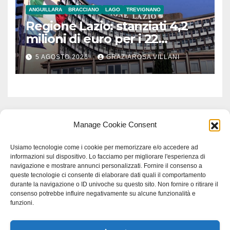
ANGUILLARA
BRACCIANO
LAGO
TREVIGNANO
Regione Lazio: stanziati 4,2
milioni di euro per i 22
Comuni dell’Etruria
5 AGOSTO 2026
GRAZIAROSA VILLANI
Meridionale
Manage Cookie Consent
Usiamo tecnologie come i cookie per memorizzare e/o accedere ad
informazioni sul dispositivo. Lo facciamo per migliorare l'esperienza di
navigazione e mostrare annunci personalizzati. Fornire il consenso a
queste tecnologie ci consente di elaborare dati quali il comportamento
durante la navigazione o ID univoche su questo sito. Non fornire o ritirare il
consenso potrebbe influire negativamente su alcune funzionalità e
funzioni.