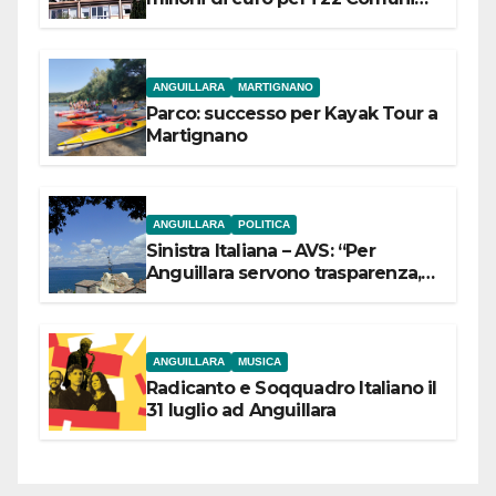
dell’Etruria Meridionale
ANGUILLARA
MARTIGNANO
Parco: successo per Kayak Tour a
Martignano
ANGUILLARA
POLITICA
Sinistra Italiana – AVS: “Per
Anguillara servono trasparenza,
partecipazione e scelte politiche
coraggiose”
ANGUILLARA
MUSICA
Radicanto e Soqquadro Italiano il
31 luglio ad Anguillara