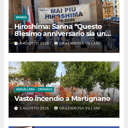
MONDO
Hiroshima: Sanna “Questo
81esimo anniversario sia un
monito per tutti”
6 AGOSTO 2026
GRAZIAROSA VILLANI
ANGUILLARA
CRONACA
Vasto incendio a Martignano
5 AGOSTO 2026
GRAZIAROSA VILLANI