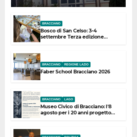
Meridionale
BRACCIANO
Bosco di San Celso: 3-4
settembre Terza edizione
Festival “Storie in cielo e in terra”
BRACCIANO
REGIONE LAZIO
Faber School Bracciano 2026
BRACCIANO
LAGO
Museo Civico di Bracciano: l’8
agosto per i 20 anni progetto
“Conservare la memoria”