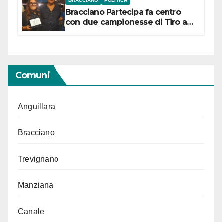
BRACCIANO
POLITICA
Bracciano Partecipa fa centro
con due campionesse di Tiro a
Segno in vista delle urne
Comuni
Anguillara
Bracciano
Trevignano
Manziana
Canale