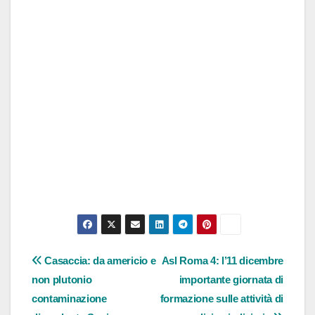
Navigazione
Casaccia: da americio e
Asl Roma 4: l’11 dicembre
non plutonio
importante giornata di
articoli
contaminazione
formazione sulle attività di