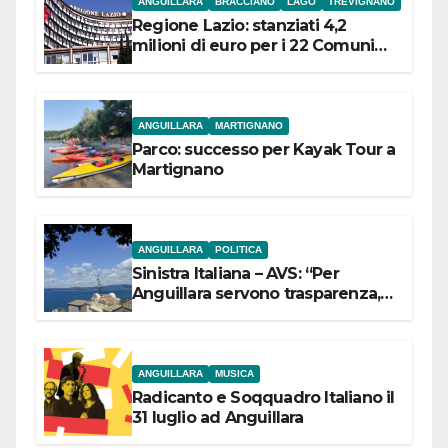
ANGUILLARA
BRACCIANO
LAGO
TREVIGNANO
Regione Lazio: stanziati 4,2
milioni di euro per i 22 Comuni
dell’Etruria Meridionale
ANGUILLARA
MARTIGNANO
Parco: successo per Kayak Tour a
Martignano
ANGUILLARA
POLITICA
Sinistra Italiana – AVS: “Per
Anguillara servono trasparenza,
partecipazione e scelte politiche
coraggiose”
ANGUILLARA
MUSICA
Radicanto e Soqquadro Italiano il
31 luglio ad Anguillara