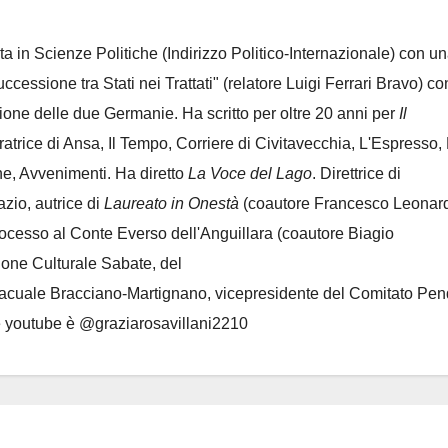
ta in Scienze Politiche (Indirizzo Politico-Internazionale) con un
Successione tra Stati nei Trattati" (relatore Luigi Ferrari Bravo) co
azione delle due Germanie. Ha scritto per oltre 20 anni per
Il
oratrice di Ansa, Il Tempo, Corriere di Civitavecchia, L'Espresso,
e, Avvenimenti. Ha diretto
La Voce del Lago
. Direttrice di
azio, autrice di
Laureato in Onestà
(coautore Francesco Leonard
rocesso al Conte Everso dell'Anguillara
(coautore Biagio
ione Culturale Sabate
, del
Lacuale Bracciano-Martignano
, vicepresidente del Comitato Pen
le youtube è @graziarosavillani2210