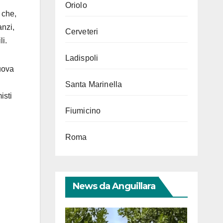
Oriolo
 che,
anzi,
Cerveteri
i.
Ladispoli
nuova
Santa Marinella
isti
Fiumicino
Roma
News da Anguillara