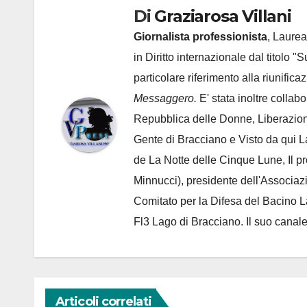
Di
Graziarosa Villani
Giornalista professionista
, Laurea
in Diritto internazionale dal titolo "
particolare riferimento alla riunific
Messaggero.
E' stata inoltre collab
Repubblica delle Donne, Liberazion
Gente di Bracciano
e Visto da qui L
de
La Notte delle Cinque Lune, Il p
Minnucci), presidente dell'
Associaz
Comitato per la Difesa del Bacino 
Fl3 Lago di Bracciano. Il suo cana
Articoli correlati