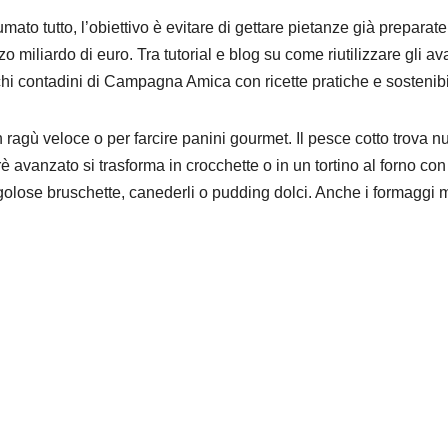
mato tutto, l’obiettivo è evitare di gettare pietanze già preparate
 miliardo di euro. Tra tutorial e blog su come riutilizzare gli av
i contadini di Campagna Amica con ricette pratiche e sostenibil
un ragù veloce o per farcire panini gourmet. Il pesce cotto trova 
urè avanzato si trasforma in crocchette o in un tortino al forno con
golose bruschette, canederli o pudding dolci. Anche i formaggi m