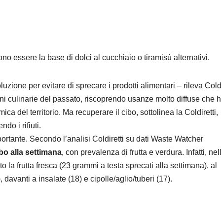
o essere la base di dolci al cucchiaio o tiramisù alternativi.
zione per evitare di sprecare i prodotti alimentari – rileva Coldi
ni culinarie del passato, riscoprendo usanze molto diffuse che
ca del territorio. Ma recuperare il cibo, sottolinea la Coldiretti,
do i rifiuti.
portante. Secondo l’analisi Coldiretti su dati Waste Watcher
bo alla settimana
, con prevalenza di frutta e verdura. Infatti, nel
to la frutta fresca (23 grammi a testa sprecati alla settimana), al
 davanti a insalate (18) e cipolle/aglio/tuberi (17).