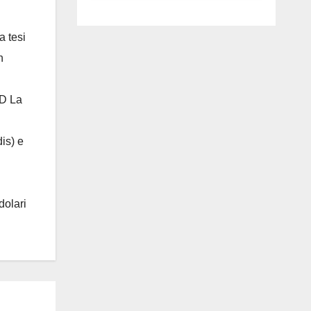
luglio ad
Anguillara
a tesi
n
 D La
is) e
dolari