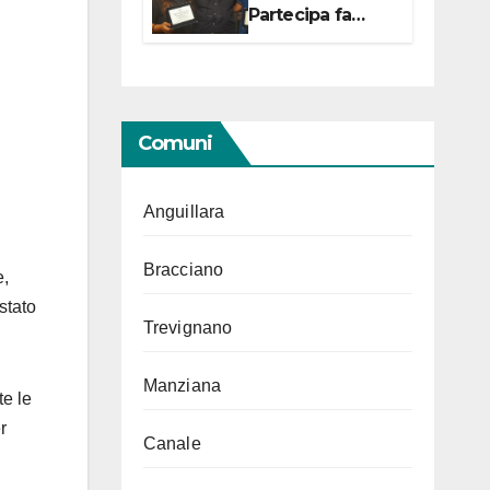
Partecipa fa
centro con due
campionesse di
Tiro a Segno in
vista delle urne
Comuni
Anguillara
Bracciano
e,
stato
Trevignano
Manziana
te le
r
Canale