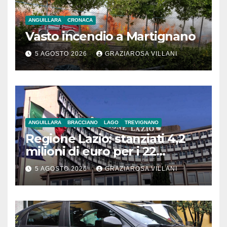
ANGUILLARA
CRONACA
Vasto incendio a Martignano
5 AGOSTO 2026
GRAZIAROSA VILLANI
ANGUILLARA
BRACCIANO
LAGO
TREVIGNANO
Regione Lazio: stanziati 4,2
milioni di euro per i 22
Comuni dell’Etruria
5 AGOSTO 2026
GRAZIAROSA VILLANI
Meridionale