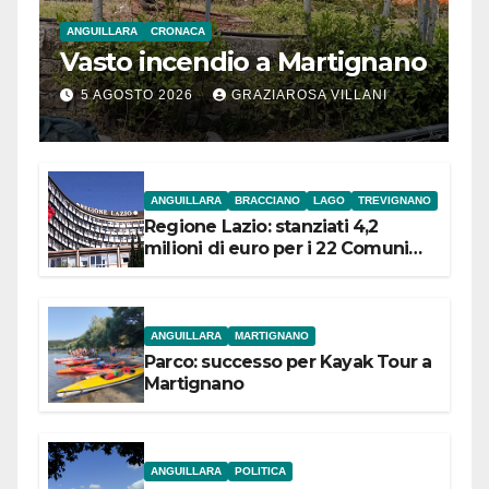
ANGUILLARA
CRONACA
Vasto incendio a Martignano
5 AGOSTO 2026
GRAZIAROSA VILLANI
ANGUILLARA
BRACCIANO
LAGO
TREVIGNANO
Regione Lazio: stanziati 4,2
milioni di euro per i 22 Comuni
dell’Etruria Meridionale
ANGUILLARA
MARTIGNANO
Parco: successo per Kayak Tour a
Martignano
ANGUILLARA
POLITICA