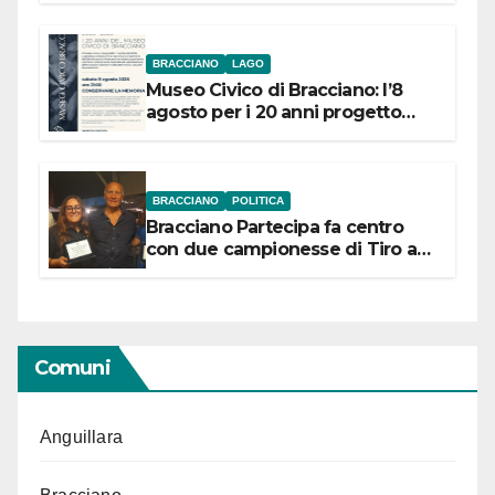
BRACCIANO
LAGO
Museo Civico di Bracciano: l’8
agosto per i 20 anni progetto
“Conservare la memoria”
BRACCIANO
POLITICA
Bracciano Partecipa fa centro
con due campionesse di Tiro a
Segno in vista delle urne
Comuni
Anguillara