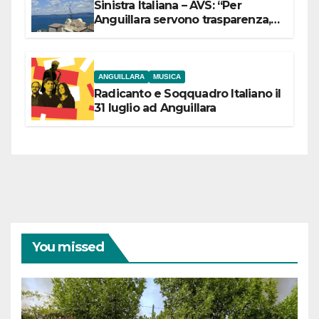
Sinistra Italiana – AVS: “Per
Anguillara servono trasparenza,
partecipazione e scelte politiche
coraggiose”
ANGUILLARA
MUSICA
Radicanto e Soqquadro Italiano il
31 luglio ad Anguillara
You missed