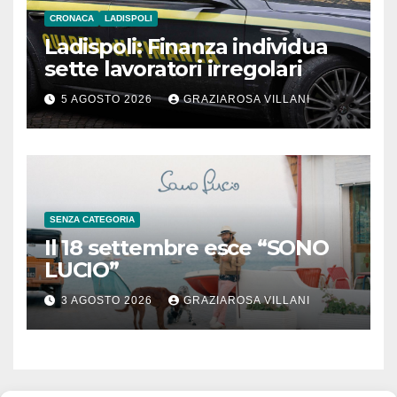
CRONACA
LADISPOLI
Ladispoli: Finanza individua
sette lavoratori irregolari
5 AGOSTO 2026
GRAZIAROSA VILLANI
SENZA CATEGORIA
Il 18 settembre esce “SONO
LUCIO”
3 AGOSTO 2026
GRAZIAROSA VILLANI