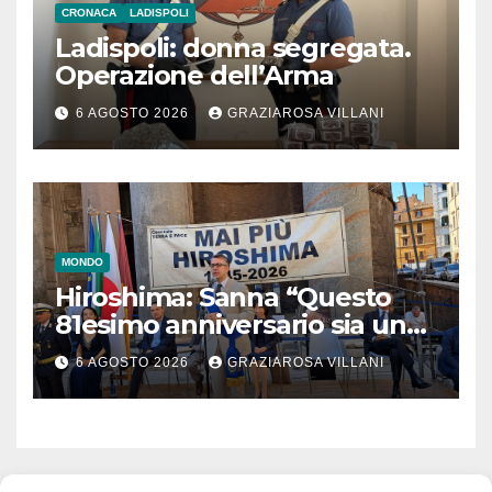
CRONACA
LADISPOLI
Ladispoli: donna segregata.
Operazione dell’Arma
6 AGOSTO 2026
GRAZIAROSA VILLANI
MONDO
Hiroshima: Sanna “Questo
81esimo anniversario sia un
monito per tutti”
6 AGOSTO 2026
GRAZIAROSA VILLANI