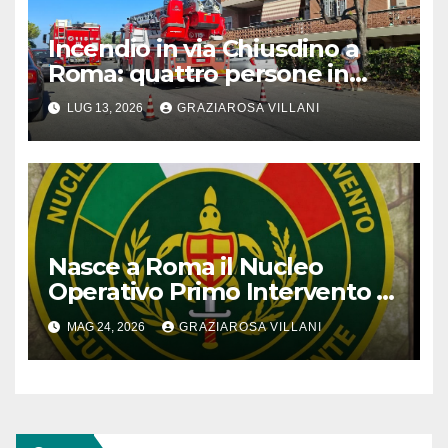
Incendio in via Chiusdino a
Roma: quattro persone in
ospedale per accertamenti
LUG 13, 2026
GRAZIAROSA VILLANI
dopo inalazione fumo
Nasce a Roma il Nucleo
Operativo Primo Intervento di
Fare Ambiente contro illeciti
MAG 24, 2026
GRAZIAROSA VILLANI
che coinvolgono animali