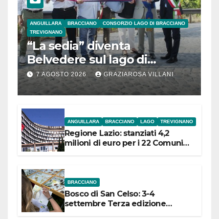
ANGUILLARA
BRACCIANO
CONSORZIO LAGO DI BRACCIANO
TREVIGNANO
“La sedia” diventa
Belvedere sul lago di
Bracciano: ieri
7 AGOSTO 2026
GRAZIAROSA VILLANI
l’inaugurazione
ANGUILLARA
BRACCIANO
LAGO
TREVIGNANO
Regione Lazio: stanziati 4,2
milioni di euro per i 22 Comuni
dell’Etruria Meridionale
BRACCIANO
Bosco di San Celso: 3-4
settembre Terza edizione
Festival “Storie in cielo e in terra”