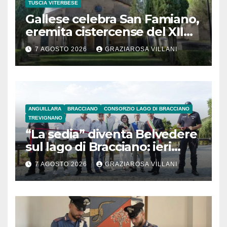
TUSCIA VITERBESE
Gallese celebra San Famiano,
eremita cistercense del XII
secolo
7 AGOSTO 2026
GRAZIAROSA VILLANI
ANGUILLARA
BRACCIANO
CONSORZIO LAGO DI BRACCIANO
TREVIGNANO
“La sedia” diventa Belvedere
sul lago di Bracciano: ieri
l’inaugurazione
7 AGOSTO 2026
GRAZIAROSA VILLANI