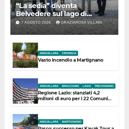
“La sedia” diventa
Belvedere sul lago di
Bracciano: ieri
7 AGOSTO 2026
GRAZIAROSA VILLANI
l’inaugurazione
ANGUILLARA
CRONACA
Vasto incendio a Martignano
ANGUILLARA
BRACCIANO
LAGO
TREVIGNANO
Regione Lazio: stanziati 4,2
milioni di euro per i 22 Comuni
dell’Etruria Meridionale
ANGUILLARA
MARTIGNANO
Parco: successo per Kayak Tour a