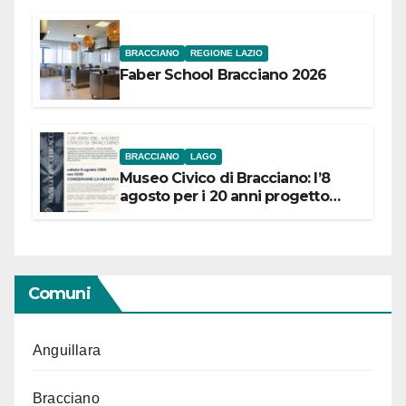
BRACCIANO
REGIONE LAZIO
Faber School Bracciano 2026
BRACCIANO
LAGO
Museo Civico di Bracciano: l’8
agosto per i 20 anni progetto
“Conservare la memoria”
Comuni
Anguillara
Bracciano