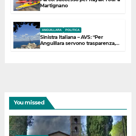
Martignano
ANGUILLARA
POLITICA
Sinistra Italiana – AVS: “Per
Anguillara servono trasparenza,
partecipazione e scelte politiche
coraggiose”
You missed