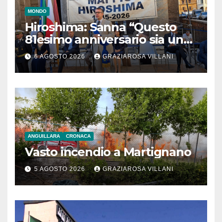
MONDO
Hiroshima: Sanna “Questo
81esimo anniversario sia un
monito per tutti”
6 AGOSTO 2026
GRAZIAROSA VILLANI
ANGUILLARA
CRONACA
Vasto incendio a Martignano
5 AGOSTO 2026
GRAZIAROSA VILLANI