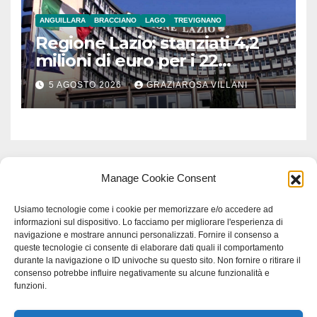
ANGUILLARA
BRACCIANO
LAGO
TREVIGNANO
Regione Lazio: stanziati 4,2
milioni di euro per i 22
Comuni dell’Etruria
5 AGOSTO 2026
GRAZIAROSA VILLANI
Meridionale
Manage Cookie Consent
Usiamo tecnologie come i cookie per memorizzare e/o accedere ad
informazioni sul dispositivo. Lo facciamo per migliorare l'esperienza di
navigazione e mostrare annunci personalizzati. Fornire il consenso a
queste tecnologie ci consente di elaborare dati quali il comportamento
durante la navigazione o ID univoche su questo sito. Non fornire o ritirare il
consenso potrebbe influire negativamente su alcune funzionalità e
funzioni.