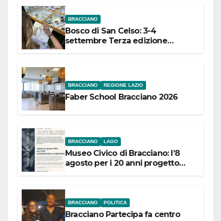
BRACCIANO
Bosco di San Celso: 3-4
settembre Terza edizione
Festival “Storie in cielo e in terra”
BRACCIANO
REGIONE LAZIO
Faber School Bracciano 2026
BRACCIANO
LAGO
Museo Civico di Bracciano: l’8
agosto per i 20 anni progetto
“Conservare la memoria”
BRACCIANO
POLITICA
Bracciano Partecipa fa centro