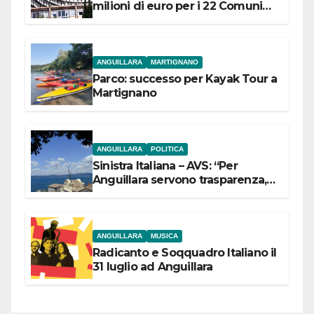
milioni di euro per i 22 Comuni
dell’Etruria Meridionale
ANGUILLARA
MARTIGNANO
Parco: successo per Kayak Tour a
Martignano
ANGUILLARA
POLITICA
Sinistra Italiana – AVS: “Per
Anguillara servono trasparenza,
partecipazione e scelte politiche
coraggiose”
ANGUILLARA
MUSICA
Radicanto e Soqquadro Italiano il
31 luglio ad Anguillara