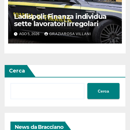
Ladispoli: Finanza individua
sette lavoratori irregolari
AGO 5, 2026
GRAZIAROSA VILLANI
Cerca
Cerca
News da Bracciano