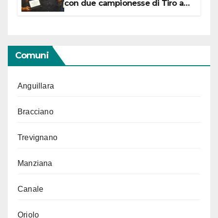
con due campionesse di Tiro a
Segno in vista delle urne
Comuni
Anguillara
Bracciano
Trevignano
Manziana
Canale
Oriolo