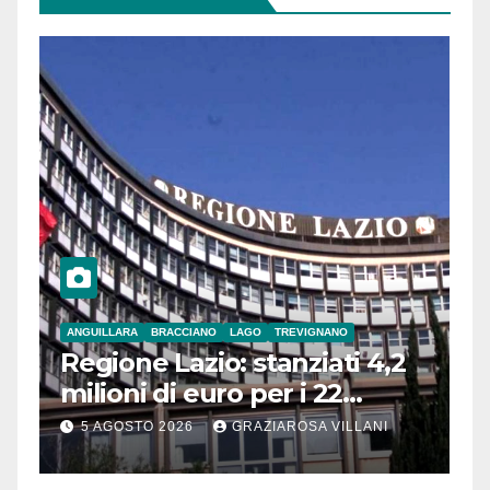
ANGUILLARA
BRACCIANO
LAGO
TREVIGNANO
Regione Lazio: stanziati 4,2
milioni di euro per i 22
Comuni dell’Etruria
5 AGOSTO 2026
GRAZIAROSA VILLANI
Meridionale