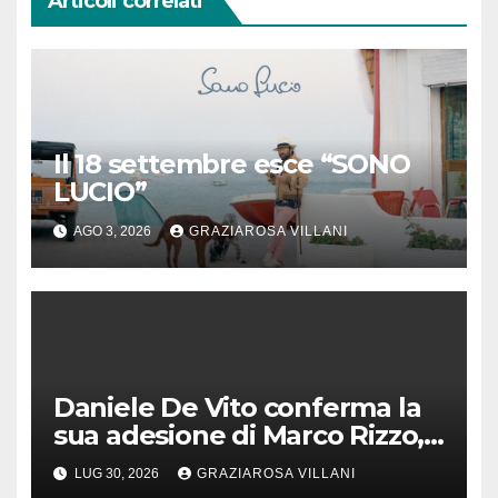
Articoli correlati
Il 18 settembre esce “SONO
LUCIO”
AGO 3, 2026
GRAZIAROSA VILLANI
Daniele De Vito conferma la
sua adesione di Marco Rizzo,
nel rispetto delle decisioni
LUG 30, 2026
GRAZIAROSA VILLANI
del 1° Congress