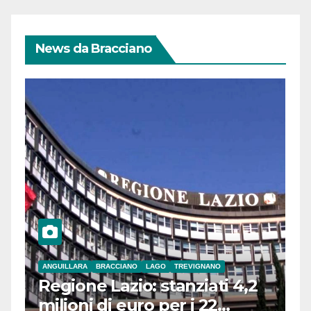
News da Bracciano
ANGUILLARA
BRACCIANO
LAGO
TREVIGNANO
Regione Lazio: stanziati 4,2
milioni di euro per i 22