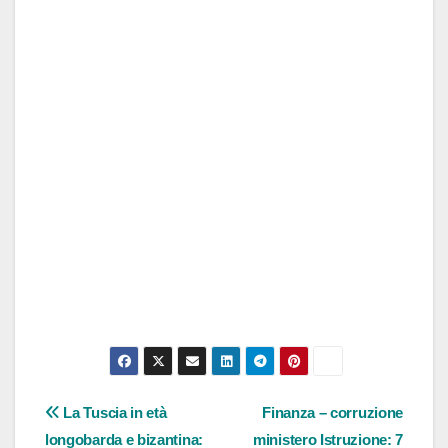
Navigazione
La Tuscia in età
Finanza – corruzione
longobarda e bizantina:
ministero Istruzione: 7