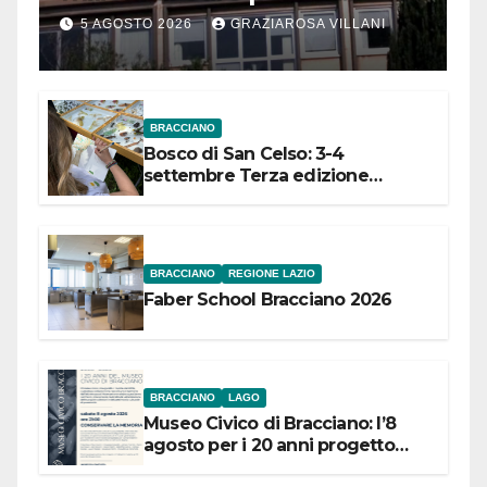
Comuni dell’Etruria
5 AGOSTO 2026
GRAZIAROSA VILLANI
Meridionale
BRACCIANO
Bosco di San Celso: 3-4
settembre Terza edizione
Festival “Storie in cielo e in terra”
BRACCIANO
REGIONE LAZIO
Faber School Bracciano 2026
BRACCIANO
LAGO
Museo Civico di Bracciano: l’8
agosto per i 20 anni progetto
“Conservare la memoria”