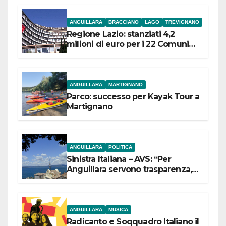
ANGUILLARA
BRACCIANO
LAGO
TREVIGNANO
Regione Lazio: stanziati 4,2
milioni di euro per i 22 Comuni
dell’Etruria Meridionale
ANGUILLARA
MARTIGNANO
Parco: successo per Kayak Tour a
Martignano
ANGUILLARA
POLITICA
Sinistra Italiana – AVS: “Per
Anguillara servono trasparenza,
partecipazione e scelte politiche
coraggiose”
ANGUILLARA
MUSICA
Radicanto e Soqquadro Italiano il