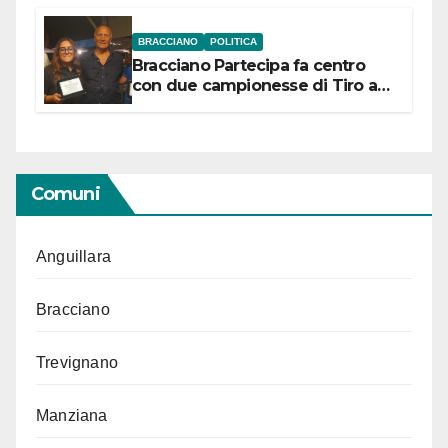
BRACCIANO
POLITICA
Bracciano Partecipa fa centro
con due campionesse di Tiro a
Segno in vista delle urne
Comuni
Anguillara
Bracciano
Trevignano
Manziana