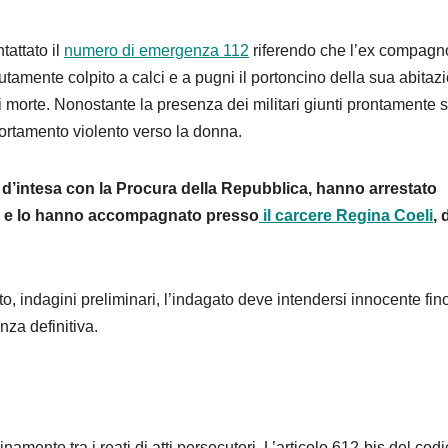
attato il
numero di emergenza 112
riferendo che l’ex compagn
etutamente colpito a calci e a pugni il portoncino della sua abitaz
i morte. Nonostante la presenza dei militari giunti prontamente s
rtamento violento verso la donna.
i, d’intesa con la Procura della Repubblica, hanno arrestato
ng) e lo hanno accompagnato presso
il carcere Regina Coeli
,
o, indagini preliminari, l’indagato deve intendersi innocente fin
za definitiva.
dinamento tra i reati di atti persecutori. L’articolo 612-bis del cod