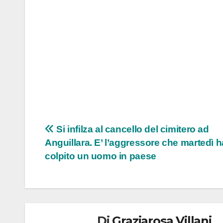
Navigazione
Si infilza al cancello del cimitero ad
Anguillara. E’ l’aggressore che martedì h
articoli
colpito un uomo in paese
Di
Graziarosa Villani