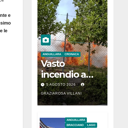
nte e
ossimo
e le
ANGUILLARA
CRONACA
Vasto
incendio a
Martignano
5 AGOSTO 2026
GRAZIAROSA VILLANI
ANGUILLARA
BRACCIANO
LAGO