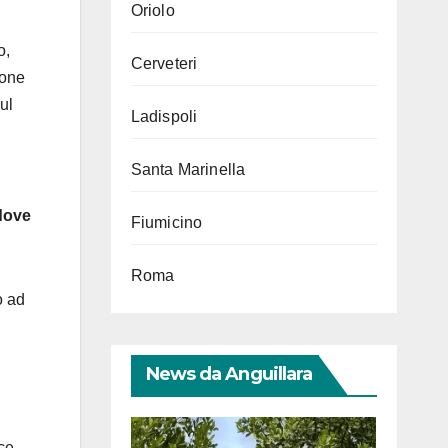
Oriolo
o,
Cerveteri
ione
ul
Ladispoli
Santa Marinella
 dove
Fiumicino
Roma
o ad
News da Anguillara
ice