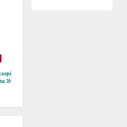
luglio ad
Anguillara
corpi
ita