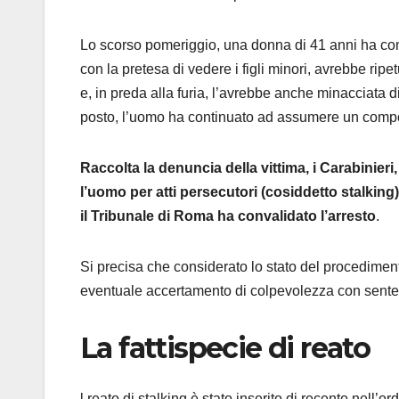
Lo scorso pomeriggio, una donna di 41 anni ha cont
con la pretesa di vedere i figli minori, avrebbe rip
e, in preda alla furia, l’avrebbe anche minacciata d
posto, l’uomo ha continuato ad assumere un compo
Raccolta la denuncia della vittima, i Carabinier
l’uomo per atti persecutori (cosiddetto stalki
il Tribunale di Roma ha convalidato l’arresto
.
Si precisa che considerato lo stato del procediment
eventuale accertamento di colpevolezza con senten
La fattispecie di reato
l reato di stalking è stato inserito di recente nell’or