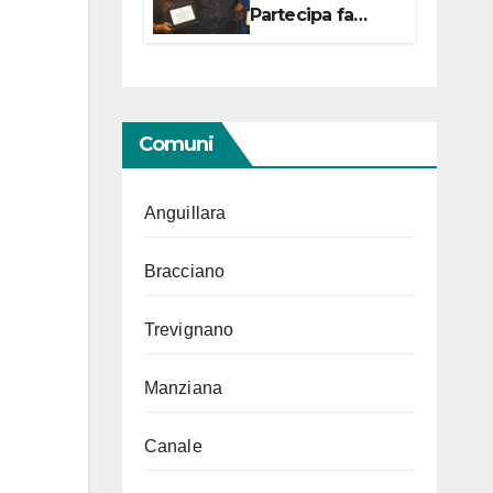
Partecipa fa
centro con due
campionesse di
Tiro a Segno in
vista delle urne
Comuni
Anguillara
Bracciano
Trevignano
Manziana
Canale