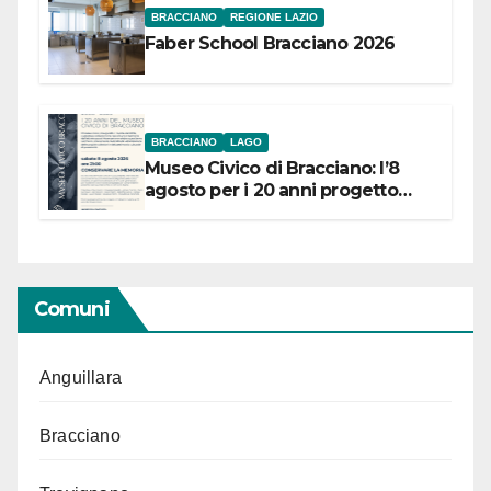
BRACCIANO
REGIONE LAZIO
Faber School Bracciano 2026
BRACCIANO
LAGO
Museo Civico di Bracciano: l’8
agosto per i 20 anni progetto
“Conservare la memoria”
Comuni
Anguillara
Bracciano