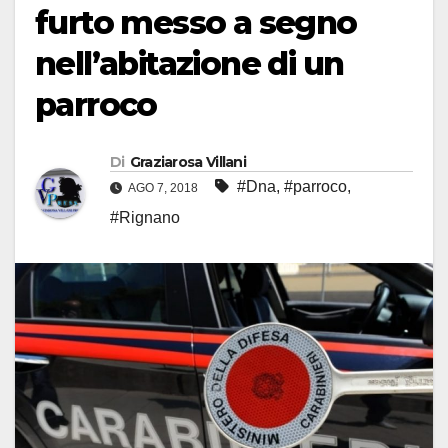
furto messo a segno
nell’abitazione di un
parroco
Di
Graziarosa Villani
#Dna
,
#parroco
,
AGO 7, 2018
#Rignano