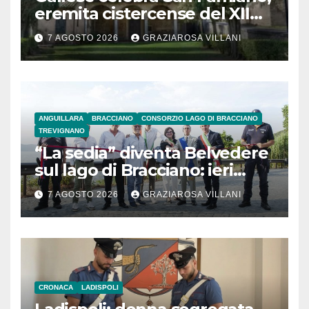
eremita cistercense del XII
secolo
7 AGOSTO 2026
GRAZIAROSA VILLANI
ANGUILLARA
BRACCIANO
CONSORZIO LAGO DI BRACCIANO
TREVIGNANO
“La sedia” diventa Belvedere
sul lago di Bracciano: ieri
l’inaugurazione
7 AGOSTO 2026
GRAZIAROSA VILLANI
CRONACA
LADISPOLI