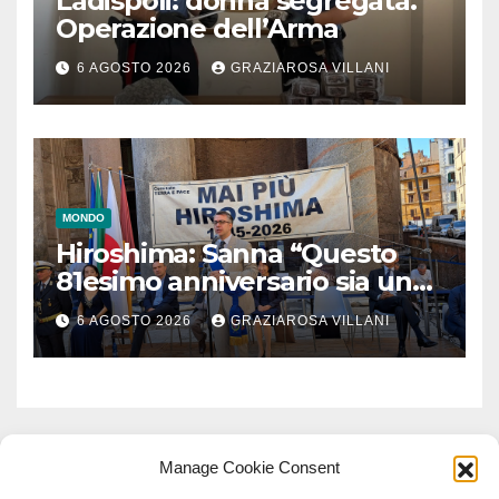
Ladispoli: donna segregata.
Operazione dell’Arma
6 AGOSTO 2026
GRAZIAROSA VILLANI
MONDO
Hiroshima: Sanna “Questo
81esimo anniversario sia un
monito per tutti”
6 AGOSTO 2026
GRAZIAROSA VILLANI
Manage Cookie Consent