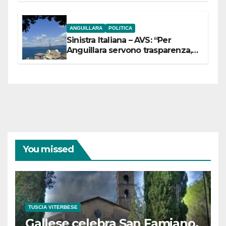
ANGUILLARA
POLITICA
Sinistra Italiana – AVS: “Per
Anguillara servono trasparenza,
partecipazione e scelte politiche
coraggiose”
You missed
TUSCIA VITERBESE
Gallese celebra San Famiano,