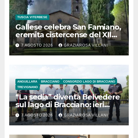
TUSCIA VITERBESE
Gallese celebra San Famiano,
eremita cistercense del XII
secolo
7 AGOSTO 2026
GRAZIAROSA VILLANI
ANGUILLARA
BRACCIANO
CONSORZIO LAGO DI BRACCIANO
TREVIGNANO
“La sedia” diventa Belvedere
sul lago di Bracciano: ieri
l’inaugurazione
7 AGOSTO 2026
GRAZIAROSA VILLANI