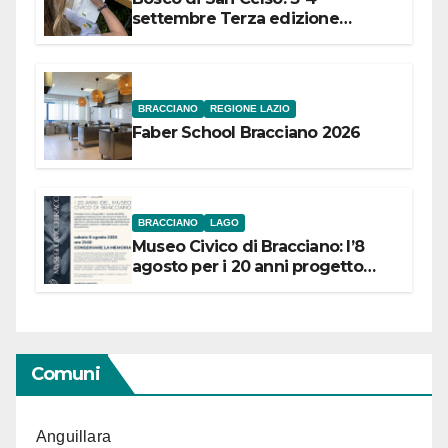
settembre Terza edizione
Festival “Storie in cielo e in terra”
BRACCIANO
REGIONE LAZIO
Faber School Bracciano 2026
BRACCIANO
LAGO
Museo Civico di Bracciano: l’8
agosto per i 20 anni progetto
“Conservare la memoria”
Comuni
Anguillara