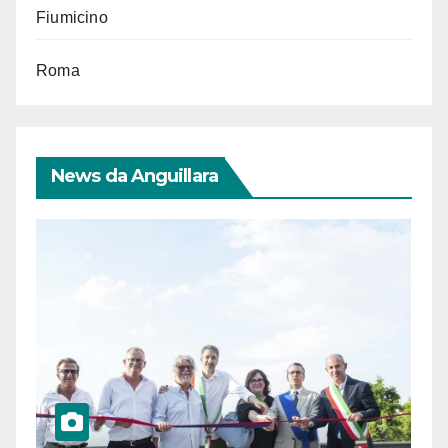
Fiumicino
Roma
News da Anguillara