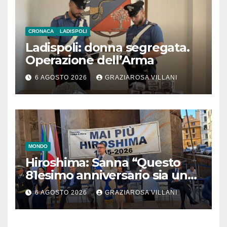
CRONACA
LADISPOLI
Ladispoli: donna segregata.
Operazione dell’Arma
6 AGOSTO 2026
GRAZIAROSA VILLANI
MONDO
Hiroshima: Sanna “Questo
81esimo anniversario sia un
monito per tutti”
6 AGOSTO 2026
GRAZIAROSA VILLANI