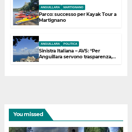
ANGUILLARA
MARTIGNANO
Parco: successo per Kayak Tour a
Martignano
ANGUILLARA
POLITICA
Sinistra Italiana – AVS: “Per
Anguillara servono trasparenza,
partecipazione e scelte politiche
coraggiose”
You missed