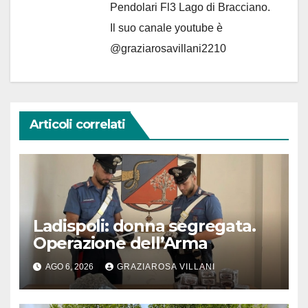
Pendolari Fl3 Lago di Bracciano.
Il suo canale youtube è
@graziarosavillani2210
Articoli correlati
Ladispoli: donna segregata.
Operazione dell’Arma
AGO 6, 2026
GRAZIAROSA VILLANI