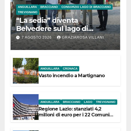
ANGUILLARA
BRACCIANO
CONSORZIO LAGO DI BRACCIANO
TREVIGNANO
“La sedia” diventa
Belvedere sul lago di
Bracciano: ieri
7 AGOSTO 2026
GRAZIAROSA VILLANI
l’inaugurazione
ANGUILLARA
CRONACA
Vasto incendio a Martignano
ANGUILLARA
BRACCIANO
LAGO
TREVIGNANO
Regione Lazio: stanziati 4,2
milioni di euro per i 22 Comuni
dell’Etruria Meridionale