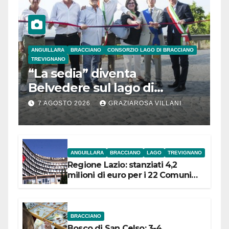
ANGUILLARA
BRACCIANO
CONSORZIO LAGO DI BRACCIANO
TREVIGNANO
“La sedia” diventa
Belvedere sul lago di
Bracciano: ieri
7 AGOSTO 2026
GRAZIAROSA VILLANI
l’inaugurazione
ANGUILLARA
BRACCIANO
LAGO
TREVIGNANO
Regione Lazio: stanziati 4,2
milioni di euro per i 22 Comuni
dell’Etruria Meridionale
BRACCIANO
Bosco di San Celso: 3-4