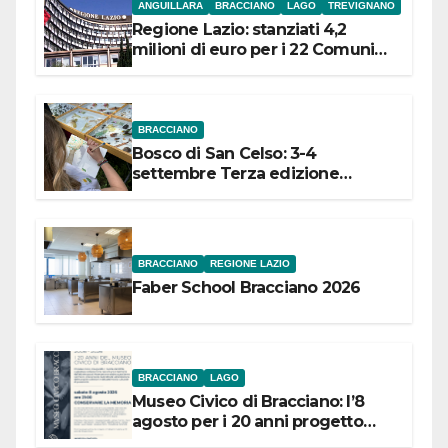
ANGUILLARA
BRACCIANO
LAGO
TREVIGNANO
Regione Lazio: stanziati 4,2
milioni di euro per i 22 Comuni
dell’Etruria Meridionale
BRACCIANO
Bosco di San Celso: 3-4
settembre Terza edizione
Festival “Storie in cielo e in terra”
BRACCIANO
REGIONE LAZIO
Faber School Bracciano 2026
BRACCIANO
LAGO
Museo Civico di Bracciano: l’8
agosto per i 20 anni progetto
“Conservare la memoria”