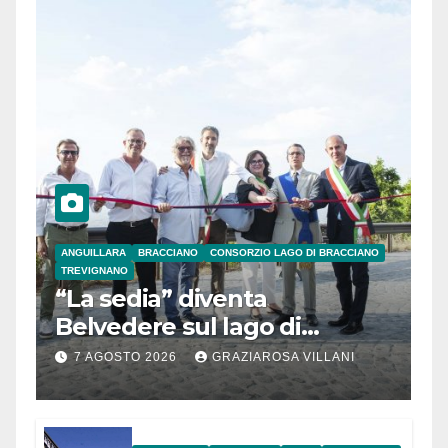
ANGUILLARA
BRACCIANO
CONSORZIO LAGO DI BRACCIANO
TREVIGNANO
“La sedia” diventa
Belvedere sul lago di
Bracciano: ieri
7 AGOSTO 2026
GRAZIAROSA VILLANI
l’inaugurazione