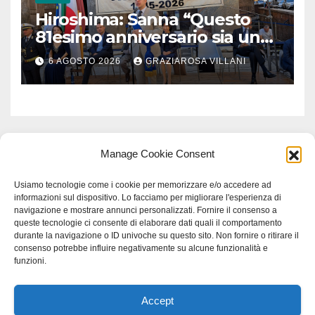
Hiroshima: Sanna “Questo
81esimo anniversario sia un
monito per tutti”
6 AGOSTO 2026
GRAZIAROSA VILLANI
Manage Cookie Consent
Usiamo tecnologie come i cookie per memorizzare e/o accedere ad
informazioni sul dispositivo. Lo facciamo per migliorare l'esperienza di
navigazione e mostrare annunci personalizzati. Fornire il consenso a
queste tecnologie ci consente di elaborare dati quali il comportamento
durante la navigazione o ID univoche su questo sito. Non fornire o ritirare il
consenso potrebbe influire negativamente su alcune funzionalità e
funzioni.
Accept
Proudly powered by WordPress
|
Tema: Newspaperex di
Themeansar
.