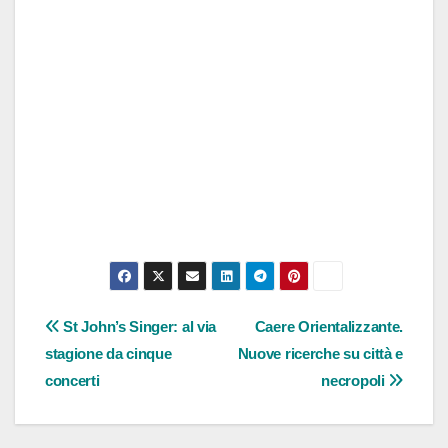
Navigazione
St John’s Singer: al via
Caere Orientalizzante.
stagione da cinque
Nuove ricerche su città e
articoli
concerti
necropoli