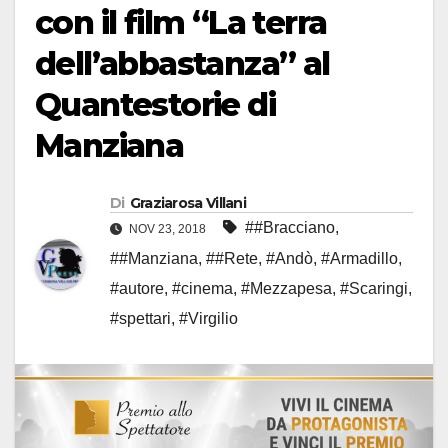
con il film “La terra
dell’abbastanza” al
Quantestorie di
Manziana
Di
Graziarosa Villani
##Bracciano
,
NOV 23, 2018
##Manziana
,
##Rete
,
#Andò
,
#Armadillo
,
#autore
,
#cinema
,
#Mezzapesa
,
#Scaringi
,
#spettari
,
#Virgilio