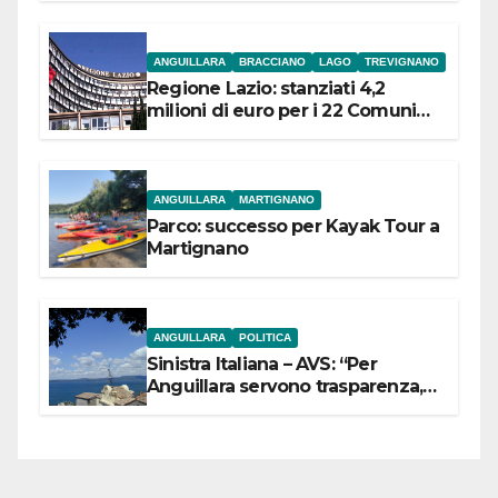
ANGUILLARA
BRACCIANO
LAGO
TREVIGNANO
Regione Lazio: stanziati 4,2
milioni di euro per i 22 Comuni
dell’Etruria Meridionale
ANGUILLARA
MARTIGNANO
Parco: successo per Kayak Tour a
Martignano
ANGUILLARA
POLITICA
Sinistra Italiana – AVS: “Per
Anguillara servono trasparenza,
partecipazione e scelte politiche
coraggiose”