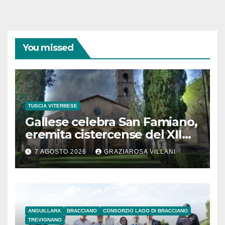
You missed
TUSCIA VITERBESE
Gallese celebra San Famiano,
eremita cistercense del XII
secolo
7 AGOSTO 2026
GRAZIAROSA VILLANI
ANGUILLARA
BRACCIANO
CONSORZIO LAGO DI BRACCIANO
TREVIGNANO