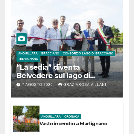
ANGUILLARA
BRACCIANO
CONSORZIO LAGO DI BRACCIANO
TREVIGNANO
“La sedia” diventa
Belvedere sul lago di
Bracciano: ieri
7 AGOSTO 2026
GRAZIAROSA VILLANI
l’inaugurazione
ANGUILLARA
CRONACA
Vasto incendio a Martignano