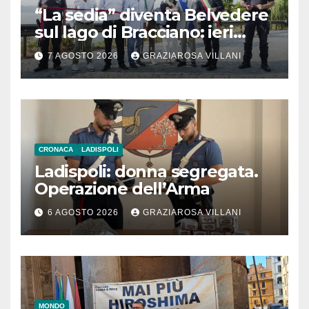
“La sedia” diventa Belvedere
sul lago di Bracciano: ieri
l’inaugurazione
7 AGOSTO 2026
GRAZIAROSA VILLANI
CRONACA
LADISPOLI
Ladispoli: donna segregata.
Operazione dell’Arma
6 AGOSTO 2026
GRAZIAROSA VILLANI
MONDO