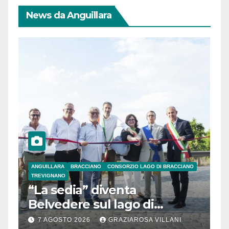
News da Anguillara
ANGUILLARA
BRACCIANO
CONSORZIO LAGO DI BRACCIANO
TREVIGNANO
“La sedia” diventa
Belvedere sul lago di
Bracciano: ieri
7 AGOSTO 2026
GRAZIAROSA VILLANI