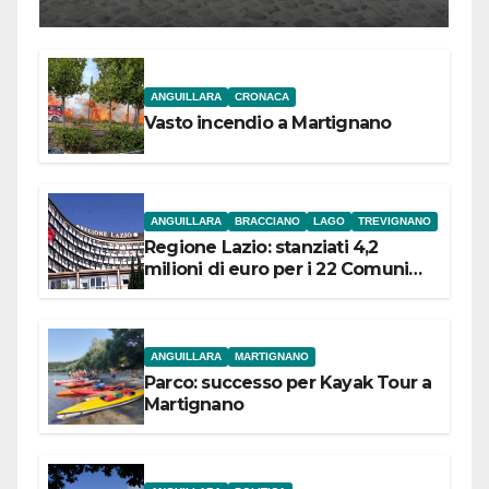
l’inaugurazione
ANGUILLARA
CRONACA
Vasto incendio a Martignano
ANGUILLARA
BRACCIANO
LAGO
TREVIGNANO
Regione Lazio: stanziati 4,2
milioni di euro per i 22 Comuni
dell’Etruria Meridionale
ANGUILLARA
MARTIGNANO
Parco: successo per Kayak Tour a
Martignano