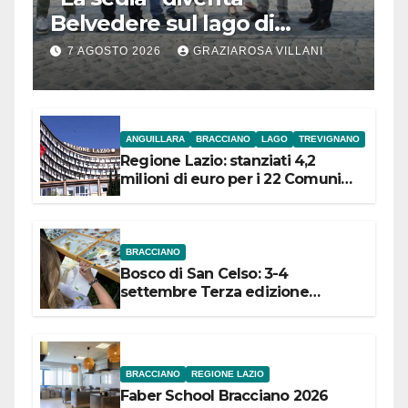
Belvedere sul lago di
Bracciano: ieri
7 AGOSTO 2026
GRAZIAROSA VILLANI
l’inaugurazione
ANGUILLARA
BRACCIANO
LAGO
TREVIGNANO
Regione Lazio: stanziati 4,2
milioni di euro per i 22 Comuni
dell’Etruria Meridionale
BRACCIANO
Bosco di San Celso: 3-4
settembre Terza edizione
Festival “Storie in cielo e in terra”
BRACCIANO
REGIONE LAZIO
Faber School Bracciano 2026