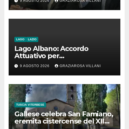
9 AGOSTO 2026
GRAZIAROSA VILLANI
romeno. “Non si può invocare
la costruzione di ponti e allo
stesso tempo condannare
chiunque li attraversi”
LAGO
LAZIO
Lago Albano: Accordo
Attuativo per
l’interconnessione
9 AGOSTO 2026
GRAZIAROSA VILLANI
acquedottistica da 29,5
milioni di euro
TUSCIA VITERBESE
Gallese celebra San Famiano,
eremita cistercense del XII
secolo