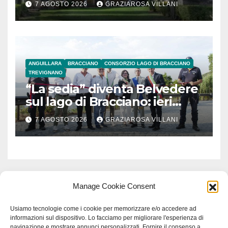
7 AGOSTO 2026
GRAZIAROSA VILLANI
ANGUILLARA
BRACCIANO
CONSORZIO LAGO DI BRACCIANO
TREVIGNANO
“La sedia” diventa Belvedere
sul lago di Bracciano: ieri
l’inaugurazione
7 AGOSTO 2026
GRAZIAROSA VILLANI
Manage Cookie Consent
Usiamo tecnologie come i cookie per memorizzare e/o accedere ad
informazioni sul dispositivo. Lo facciamo per migliorare l'esperienza di
navigazione e mostrare annunci personalizzati. Fornire il consenso a