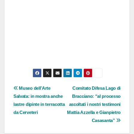
Navigazione
Museo dell’Arte
Comitato Difesa Lago di
Salvata: in mostra anche
Bracciano: “al processo
articoli
lastre dipinte in terracotta
ascoltati i nostri testimoni
da Cerveteri
Mattia Azzella e Gianpietro
Casasanta”