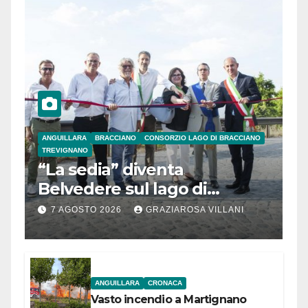
ANGUILLARA
BRACCIANO
CONSORZIO LAGO DI BRACCIANO
TREVIGNANO
“La sedia” diventa
Belvedere sul lago di
Bracciano: ieri
7 AGOSTO 2026
GRAZIAROSA VILLANI
l’inaugurazione
ANGUILLARA
CRONACA
Vasto incendio a Martignano