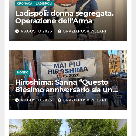
CRONACA
LADISPOLI
Ladispoli: donna segregata.
Operazione dell’Arma
6 AGOSTO 2026
GRAZIAROSA VILLANI
MONDO
Hiroshima: Sanna “Questo
81esimo anniversario sia un
monito per tutti”
6 AGOSTO 2026
GRAZIAROSA VILLANI