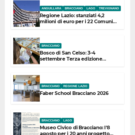
ANGUILLARA
BRACCIANO
LAGO
TREVIGNANO
Regione Lazio: stanziati 4,2
milioni di euro per i 22 Comuni
dell’Etruria Meridionale
BRACCIANO
Bosco di San Celso: 3-4
settembre Terza edizione
Festival “Storie in cielo e in terra”
BRACCIANO
REGIONE LAZIO
Faber School Bracciano 2026
BRACCIANO
LAGO
Museo Civico di Bracciano: l’8
agosto per i 20 anni progetto