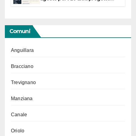
“Conservare la memoria”
Comuni
Anguillara
Bracciano
Trevignano
Manziana
Canale
Oriolo