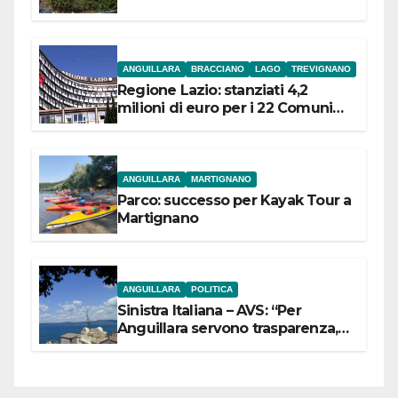
ANGUILLARA
BRACCIANO
LAGO
TREVIGNANO
Regione Lazio: stanziati 4,2
milioni di euro per i 22 Comuni
dell’Etruria Meridionale
ANGUILLARA
MARTIGNANO
Parco: successo per Kayak Tour a
Martignano
ANGUILLARA
POLITICA
Sinistra Italiana – AVS: “Per
Anguillara servono trasparenza,
partecipazione e scelte politiche
coraggiose”