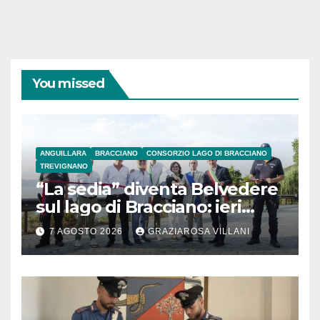
You missed
ANGUILLARA
BRACCIANO
CONSORZIO LAGO DI BRACCIANO
TREVIGNANO
“La sedia” diventa Belvedere
sul lago di Bracciano: ieri
l’inaugurazione
7 AGOSTO 2026
GRAZIAROSA VILLANI