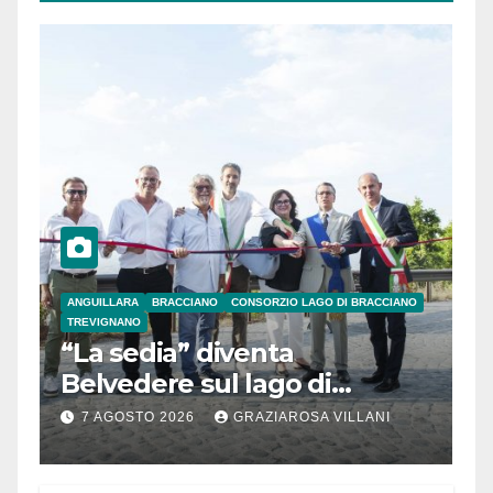
ANGUILLARA
BRACCIANO
CONSORZIO LAGO DI BRACCIANO
TREVIGNANO
“La sedia” diventa
Belvedere sul lago di
Bracciano: ieri
7 AGOSTO 2026
GRAZIAROSA VILLANI
l’inaugurazione