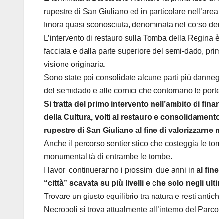
rupestre di San Giuliano ed in particolare nell’a
finora quasi sconosciuta, denominata nel corso de
L’intervento di restauro sulla Tomba della Regina è
facciata e dalla parte superiore del semi-dado, prim
visione originaria.
Sono state poi consolidate alcune parti più danneggi
del semidado e alle cornici che contornano le port
Si tratta del primo intervento nell’ambito di fi
della Cultura, volti al restauro e consolidament
rupestre di San Giuliano al fine di valorizzarne m
Anche il percorso sentieristico che costeggia le tom
monumentalità di entrambe le tombe.
I lavori continueranno i prossimi due anni in
al fin
“città” scavata su più livelli e che solo negli u
Trovare un giusto equilibrio tra natura e resti antichi
Necropoli si trova attualmente all’interno del Par