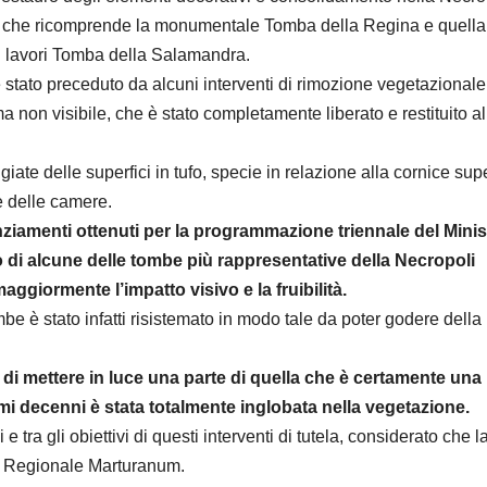
rea che ricomprende la monumentale Tomba della Regina e quella
i lavori Tomba della Salamandra.
 stato preceduto da alcuni interventi di rimozione vegetazionale
a non visibile, che è stato completamente liberato e restituito al
ate delle superfici in tufo, specie in relazione alla cornice sup
e delle camere.
nanziamenti ottenuti per la programmazione triennale del Mini
o di alcune delle tombe più rappresentative della Necropoli
aggiormente l’impatto visivo e la fruibilità.
be è stato infatti risistemato in modo tale da poter godere della
e di mettere in luce una parte di quella che è certamente una
ltimi decenni è stata totalmente inglobata nella vegetazione.
 e tra gli obiettivi di questi interventi di tutela, considerato che l
co Regionale Marturanum.