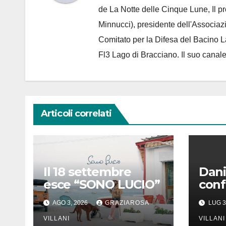
de
La Notte delle Cinque Lune, Il p
Minnucci), presidente dell'
Associaz
Comitato per la Difesa del Bacino 
Fl3 Lago di Bracciano. Il suo cana
Articoli correlati
Il 18 settembre
Dani
esce “SONO LUCIO”
conf
ades
AGO 3, 2026
GRAZIAROSA
LUG 3
Rizz
VILLANI
delle
VILLANI