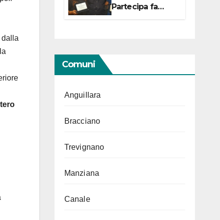
Partecipa fa
centro con due
campionesse di
Tiro a Segno in
 dalla
vista delle urne
la
Comuni
eriore
Anguillara
stero
Bracciano
Trevignano
Manziana
a
Canale