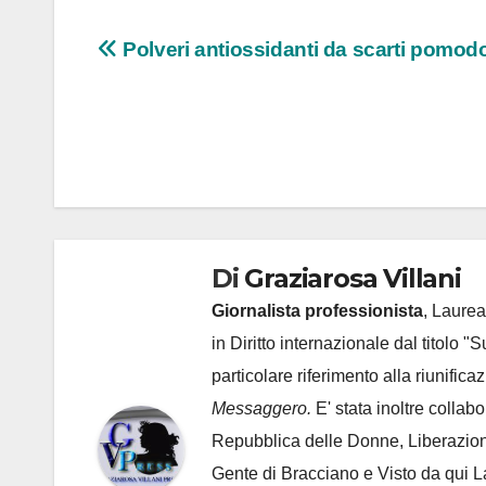
Navigazione
Polveri antiossidanti da scarti pomod
articoli
Di
Graziarosa Villani
Giornalista professionista
, Laurea
in Diritto internazionale dal titolo "
particolare riferimento alla riunific
Messaggero.
E' stata inoltre collab
Repubblica delle Donne, Liberazion
Gente di Bracciano
e Visto da qui L