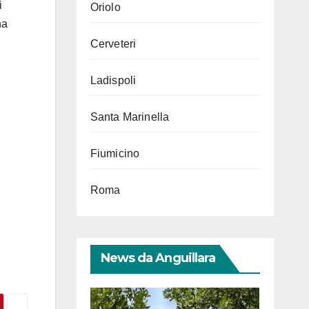
i
Oriolo
na
Cerveteri
Ladispoli
Santa Marinella
Fiumicino
Roma
News da Anguillara