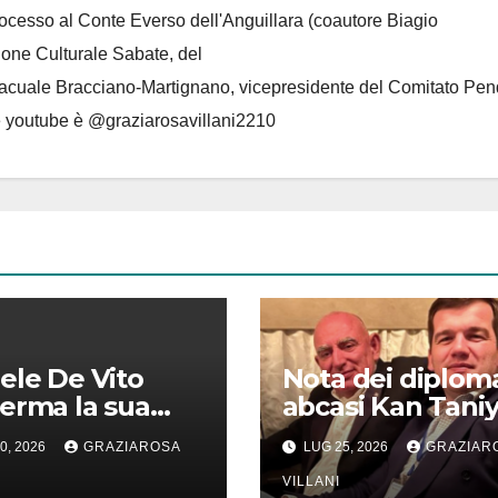
rocesso al Conte Everso dell'Anguillara
(coautore Biagio
ione Culturale Sabate
, del
Lacuale Bracciano-Martignano
, vicepresidente del Comitato Pen
le youtube è @graziarosavillani2210
ele De Vito
Nota dei diploma
erma la sua
abcasi Kan Taniy
ione di Marco
Vito Grittani su
0, 2026
GRAZIAROSA
LUG 25, 2026
GRAZIAR
o, nel rispetto
cosiddetto “ritir
 decisioni del 1°
riconoscimento”
VILLANI