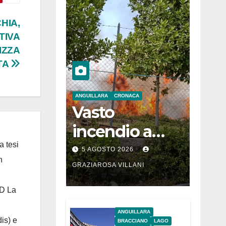
HIA,
TIVA
IZZA
TA
ANGUILLARA
CRONACA
Vasto
incendio a
a tesi
Martignano
5 AGOSTO 2026
n
GRAZIAROSA VILLANI
 D La
ANGUILLARA
is) e
BRACCIANO
LAGO