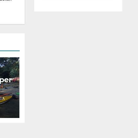
luglio ad
Anguillara
 per
SA