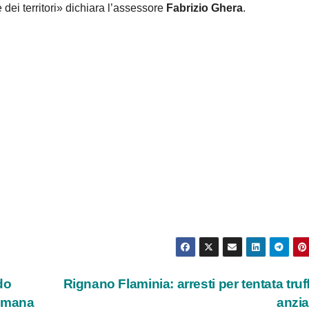
e dei territori» dichiara l’assessore
Fabrizio Ghera
.
do
Rignano Flaminia: arresti per tentata truf
Romana
anzi