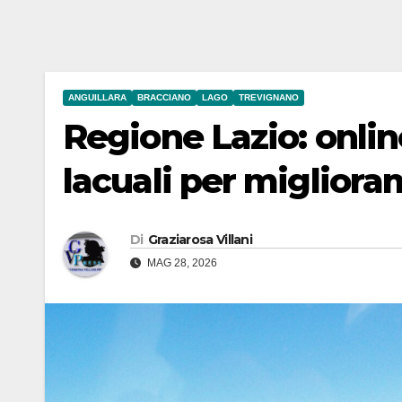
ANGUILLARA
BRACCIANO
LAGO
TREVIGNANO
Regione Lazio: onli
lacuali per miglioram
Di
Graziarosa Villani
MAG 28, 2026