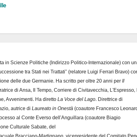
lle
ta in Scienze Politiche (Indirizzo Politico-Internazionale) con un
Successione tra Stati nei Trattati" (relatore Luigi Ferrari Bravo) co
azione delle due Germanie. Ha scritto per oltre 20 anni per
Il
oratrice di Ansa, Il Tempo, Corriere di Civitavecchia, L'Espresso,
e, Avvenimenti. Ha diretto
La Voce del Lago
. Direttrice di
azio, autrice di
Laureato in Onestà
(coautore Francesco Leonard
rocesso al Conte Everso dell'Anguillara
(coautore Biagio
ione Culturale Sabate
, del
Lacuale Bracciano-Martignano
, vicepresidente del Comitato Pen