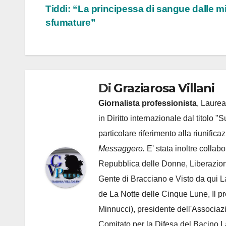
articoli
Tiddi: “La principessa di sangue dalle mi
sfumature”
Di
Graziarosa Villani
Giornalista professionista
, Laurea
in Diritto internazionale dal titolo "
particolare riferimento alla riunific
Messaggero.
E' stata inoltre collab
Repubblica delle Donne, Liberazion
Gente di Bracciano
e Visto da qui L
de
La Notte delle Cinque Lune, Il p
Minnucci), presidente dell'
Associaz
Comitato per la Difesa del Bacino 