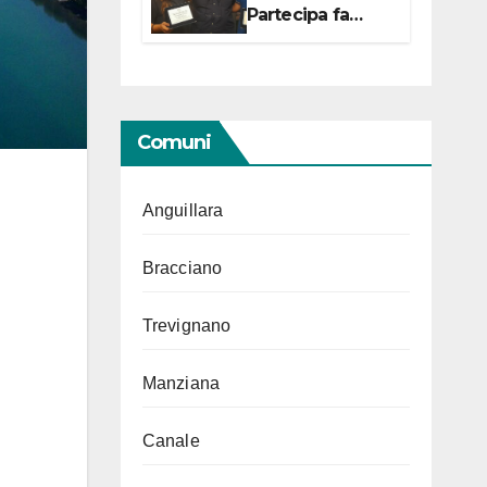
Partecipa fa
centro con due
campionesse di
Tiro a Segno in
vista delle urne
Comuni
Anguillara
Bracciano
Trevignano
Manziana
Canale