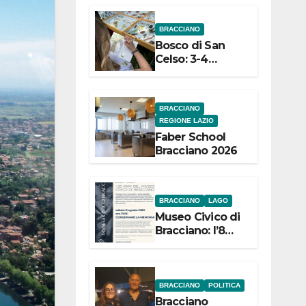
dell’Etruria
BRACCIANO
Meridionale
Bosco di San
Celso: 3-4
settembre
Terza edizione
Festival “Storie
BRACCIANO
in cielo e in
REGIONE LAZIO
terra”
Faber School
Bracciano 2026
BRACCIANO
LAGO
Museo Civico di
Bracciano: l’8
agosto per i 20
anni progetto
“Conservare la
memoria”
BRACCIANO
POLITICA
Bracciano