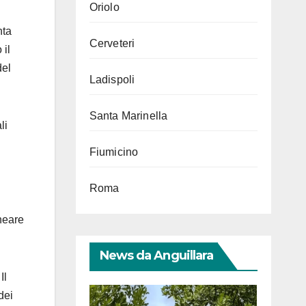
Oriolo
nta
Cerveteri
 il
del
Ladispoli
Santa Marinella
li
Fiumicino
Roma
neare
News da Anguillara
Il
dei