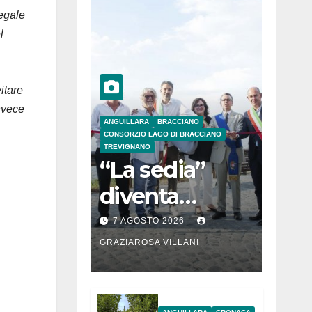
legale
l
itare
nvece
ANGUILLARA
BRACCIANO
CONSORZIO LAGO DI BRACCIANO
TREVIGNANO
“La sedia”
diventa
Belvedere sul
7 AGOSTO 2026
lago di
GRAZIAROSA VILLANI
Bracciano: ieri
l’inaugurazion