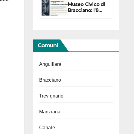
Museo Civico di
Bracciano: l’8
agosto per i 20
anni progetto
“Conservare la
memoria”
Comuni
Anguillara
Bracciano
Trevignano
Manziana
Canale