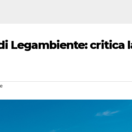
i Legambiente: critica l
te