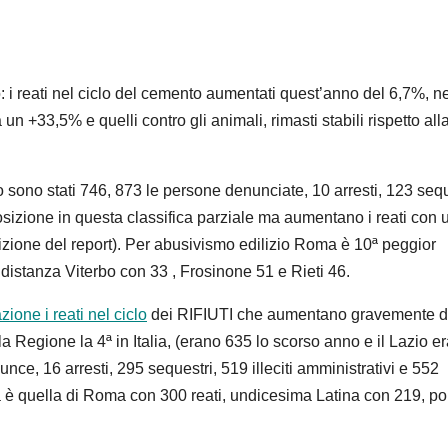
ono: i reati nel ciclo del cemento aumentati quest’anno del 6,7%, n
ura un +33,5% e quelli contro gli animali, rimasti stabili rispetto all
ono stati 746, 873 le persone denunciate, 10 arresti, 123 sequ
 posizione in questa classifica parziale ma aumentano i reati con 
zione del report). Per abusivismo edilizio Roma è 10ª peggior
distanza Viterbo con 33 , Frosinone 51 e Rieti 46.
ione i reati nel ciclo
dei RIFIUTI che aumentano gravemente d
 Regione la 4ª in Italia, (erano 635 lo scorso anno e il Lazio er
ce, 16 arresti, 295 sequestri, 519 illeciti amministrativi e 552
 è quella di Roma con 300 reati, undicesima Latina con 219, po