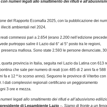
on numeri legati allo smaltimento dei rifiuti e all’abusivis
one del Rapporto Ecomafia 2025, con la pubblicazione dei num
e illeciti ambientali nel 2024.
 reati commessi pari a 2.654 (erano 2.200 nell’edizione precede
ede purtroppo salire il Lazio dal 6° al 5° posto tra le regioni,
e presenza mafiosa. Sono state 2.593 le persone denunciate, 30 
 quarta provincia in Italia, seguita nel Lazio da Latina con 613 re
pontina che sale per numero di reati (con 485 di 2 anni fa e 588 
ni fa e 12 ª lo scorso anno). Seguono le province di Viterbo con
. I dati complessivi regionali certificano un peggioramento
ogni 3 ore e mezza.
umeri legati allo smaltimento dei rifiuti e all’abusivismo edilizi
presidente di Legambiente Lazio
–
. Siamo di fronte a un fe