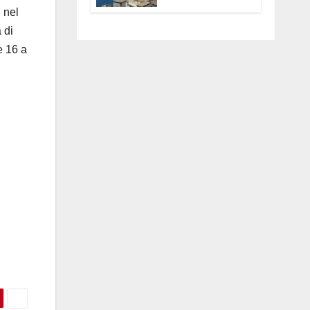
Anguillara
 nel
servono
 di
trasparenza,
partecipazione e
e 16 a
scelte politiche
coraggiose”