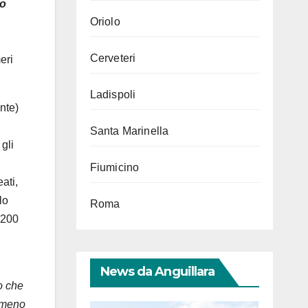
mo
Oriolo
Cerveteri
eri
Ladispoli
nte)
Santa Marinella
gli
Fiumicino
ati,
lo
Roma
 200
News da Anguillara
o che
nomeno