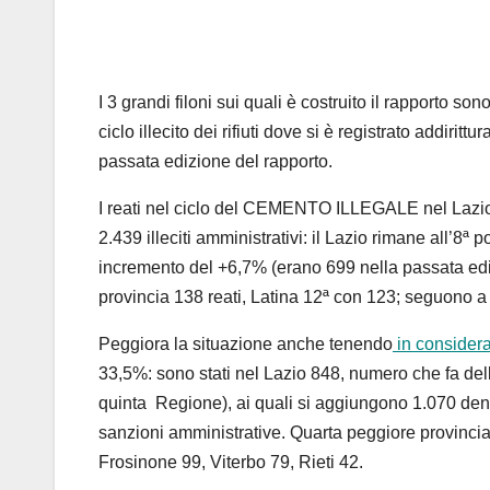
I 3 grandi filoni sui quali è costruito il rapporto s
ciclo illecito dei rifiuti dove si è registrato addiritt
passata edizione del rapporto.
I reati nel ciclo del CEMENTO ILLEGALE nel Lazio s
2.439 illeciti amministrativi: il Lazio rimane all’8ª
incremento del +6,7% (erano 699 nella passata edi
provincia 138 reati, Latina 12ª con 123; seguono a 
Peggiora la situazione anche tenendo
in consideraz
33,5%: sono stati nel Lazio 848, numero che fa della
quinta Regione), ai quali si aggiungono 1.070 denun
sanzioni amministrative. Quarta peggiore provincia
Frosinone 99, Viterbo 79, Rieti 42.