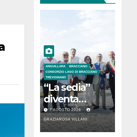
a
ANGUILLARA
BRACCIANO
CONSORZIO LAGO DI BRACCIANO
TREVIGNANO
“La sedia”
diventa
Belvedere sul
7 AGOSTO 2026
lago di
GRAZIAROSA VILLANI
Bracciano: ieri