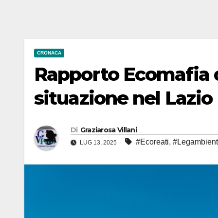
CRONACA
Rapporto Ecomafia d
situazione nel Lazio
Di
Graziarosa Villani
#Ecoreati
,
#Legambien
LUG 13, 2025