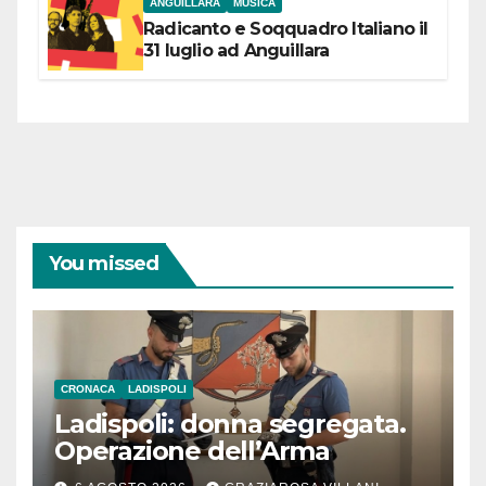
ANGUILLARA
MUSICA
Radicanto e Soqquadro Italiano il
31 luglio ad Anguillara
You missed
CRONACA
LADISPOLI
Ladispoli: donna segregata.
Operazione dell’Arma