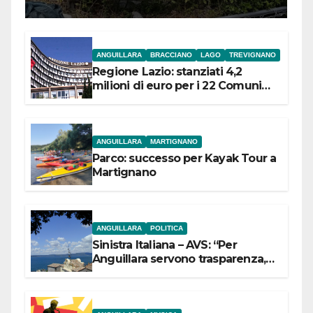
ANGUILLARA
BRACCIANO
LAGO
TREVIGNANO
Regione Lazio: stanziati 4,2
milioni di euro per i 22 Comuni
dell’Etruria Meridionale
ANGUILLARA
MARTIGNANO
Parco: successo per Kayak Tour a
Martignano
ANGUILLARA
POLITICA
Sinistra Italiana – AVS: “Per
Anguillara servono trasparenza,
partecipazione e scelte politiche
coraggiose”