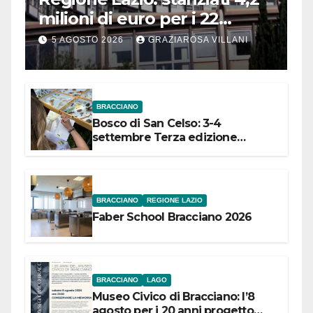
milioni di euro per i 22
Comuni dell’Etruria
5 AGOSTO 2026
GRAZIAROSA VILLANI
Meridionale
BRACCIANO
Bosco di San Celso: 3-4
settembre Terza edizione
Festival “Storie in cielo e in terra”
BRACCIANO
REGIONE LAZIO
Faber School Bracciano 2026
BRACCIANO
LAGO
Museo Civico di Bracciano: l’8
agosto per i 20 anni progetto