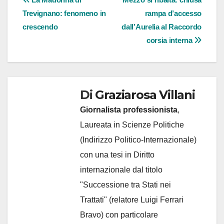
Navigazione
Trevignano: fenomeno in
rampa d’accesso
articoli
crescendo
dall’Aurelia al Raccordo
corsia interna
Di
Graziarosa Villani
Giornalista professionista
,
Laureata in Scienze Politiche
(Indirizzo Politico-Internazionale)
con una tesi in Diritto
internazionale dal titolo
"Successione tra Stati nei
Trattati" (relatore Luigi Ferrari
Bravo) con particolare