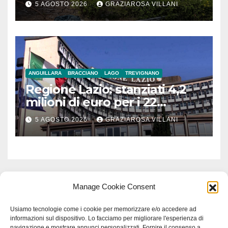
5 AGOSTO 2026
GRAZIAROSA VILLANI
ANGUILLARA
BRACCIANO
LAGO
TREVIGNANO
Regione Lazio: stanziati 4,2
milioni di euro per i 22
Comuni dell’Etruria
5 AGOSTO 2026
GRAZIAROSA VILLANI
Meridionale
Manage Cookie Consent
Usiamo tecnologie come i cookie per memorizzare e/o accedere ad
informazioni sul dispositivo. Lo facciamo per migliorare l'esperienza di
navigazione e mostrare annunci personalizzati. Fornire il consenso a