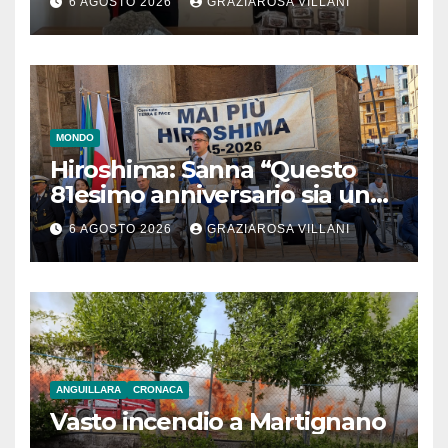
6 AGOSTO 2026
GRAZIAROSA VILLANI
MONDO
Hiroshima: Sanna “Questo
81esimo anniversario sia un
monito per tutti”
6 AGOSTO 2026
GRAZIAROSA VILLANI
ANGUILLARA
CRONACA
Vasto incendio a Martignano