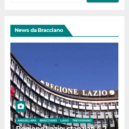
News da Bracciano
ANGUILLARA
BRACCIANO
LAGO
TREVIGNANO
Regione Lazio: stanziati 4,2