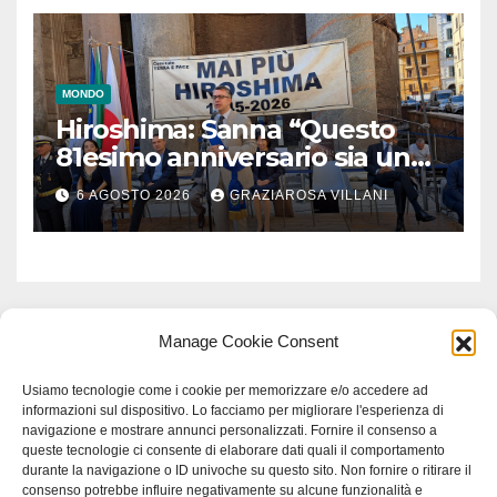
MONDO
Hiroshima: Sanna “Questo
81esimo anniversario sia un
monito per tutti”
6 AGOSTO 2026
GRAZIAROSA VILLANI
Manage Cookie Consent
Usiamo tecnologie come i cookie per memorizzare e/o accedere ad
informazioni sul dispositivo. Lo facciamo per migliorare l'esperienza di
navigazione e mostrare annunci personalizzati. Fornire il consenso a
queste tecnologie ci consente di elaborare dati quali il comportamento
durante la navigazione o ID univoche su questo sito. Non fornire o ritirare il
consenso potrebbe influire negativamente su alcune funzionalità e