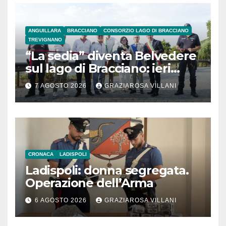
ANGUILLARA
BRACCIANO
CONSORZIO LAGO DI BRACCIANO
TREVIGNANO
“La sedia” diventa Belvedere
sul lago di Bracciano: ieri
l’inaugurazione
7 AGOSTO 2026
GRAZIAROSA VILLANI
CRONACA
LADISPOLI
Ladispoli: donna segregata.
Operazione dell’Arma
6 AGOSTO 2026
GRAZIAROSA VILLANI