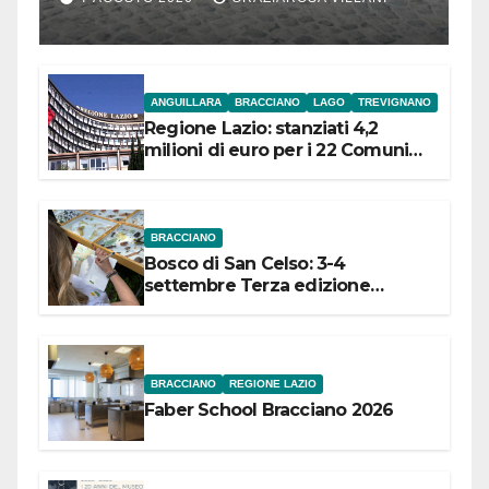
l’inaugurazione
ANGUILLARA
BRACCIANO
LAGO
TREVIGNANO
Regione Lazio: stanziati 4,2
milioni di euro per i 22 Comuni
dell’Etruria Meridionale
BRACCIANO
Bosco di San Celso: 3-4
settembre Terza edizione
Festival “Storie in cielo e in terra”
BRACCIANO
REGIONE LAZIO
Faber School Bracciano 2026