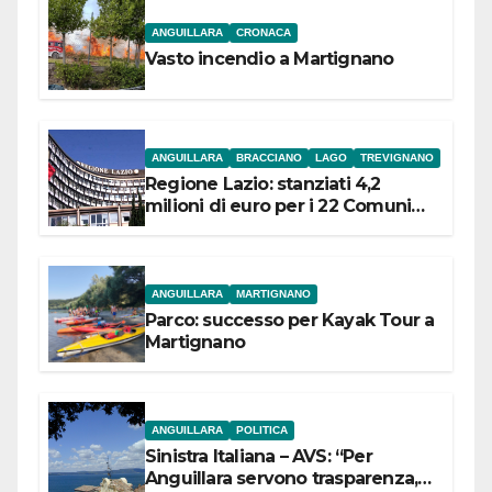
ANGUILLARA
CRONACA
Vasto incendio a Martignano
ANGUILLARA
BRACCIANO
LAGO
TREVIGNANO
Regione Lazio: stanziati 4,2
milioni di euro per i 22 Comuni
dell’Etruria Meridionale
ANGUILLARA
MARTIGNANO
Parco: successo per Kayak Tour a
Martignano
ANGUILLARA
POLITICA
Sinistra Italiana – AVS: “Per
Anguillara servono trasparenza,