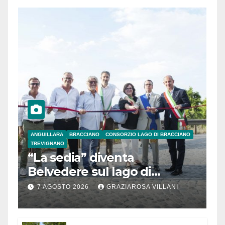
ANGUILLARA
BRACCIANO
CONSORZIO LAGO DI BRACCIANO
TREVIGNANO
“La sedia” diventa
Belvedere sul lago di
Bracciano: ieri
7 AGOSTO 2026
GRAZIAROSA VILLANI
l’inaugurazione