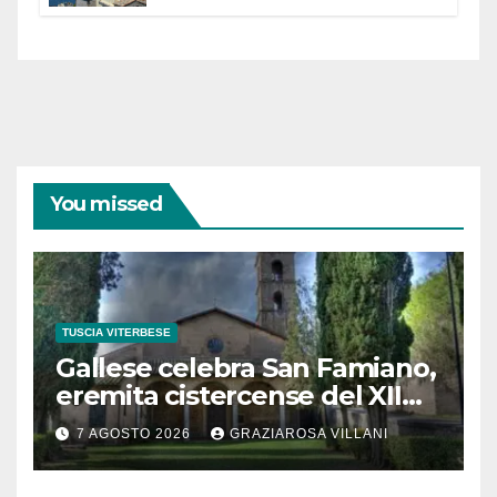
partecipazione e scelte politiche
coraggiose”
You missed
TUSCIA VITERBESE
Gallese celebra San Famiano,
eremita cistercense del XII
secolo
7 AGOSTO 2026
GRAZIAROSA VILLANI