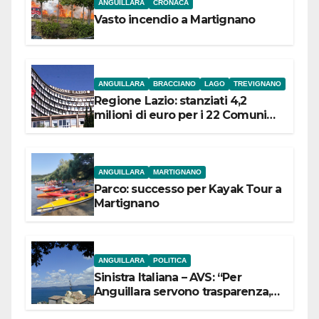
ANGUILLARA
CRONACA
Vasto incendio a Martignano
ANGUILLARA
BRACCIANO
LAGO
TREVIGNANO
Regione Lazio: stanziati 4,2
milioni di euro per i 22 Comuni
dell’Etruria Meridionale
ANGUILLARA
MARTIGNANO
Parco: successo per Kayak Tour a
Martignano
ANGUILLARA
POLITICA
Sinistra Italiana – AVS: “Per
Anguillara servono trasparenza,
partecipazione e scelte politiche