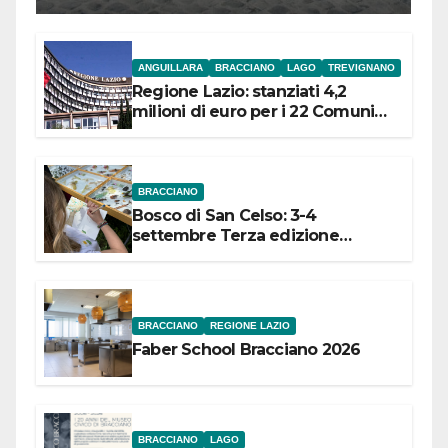
ANGUILLARA
BRACCIANO
LAGO
TREVIGNANO
Regione Lazio: stanziati 4,2
milioni di euro per i 22 Comuni
dell’Etruria Meridionale
BRACCIANO
Bosco di San Celso: 3-4
settembre Terza edizione
Festival “Storie in cielo e in terra”
BRACCIANO
REGIONE LAZIO
Faber School Bracciano 2026
BRACCIANO
LAGO