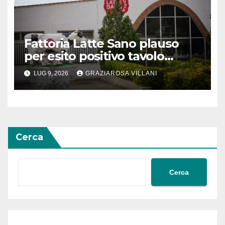
Fattoria Latte Sano plauso
per esito positivo tavolo
regionale
LUG 9, 2026
GRAZIAROSA VILLANI
Cerca
Cerca