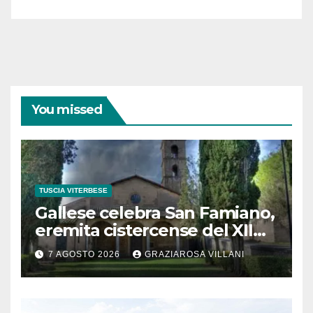
coraggiose”
You missed
TUSCIA VITERBESE
Gallese celebra San Famiano,
eremita cistercense del XII
secolo
7 AGOSTO 2026
GRAZIAROSA VILLANI