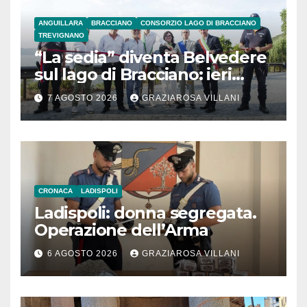
ANGUILLARA
BRACCIANO
CONSORZIO LAGO DI BRACCIANO
TREVIGNANO
“La sedia” diventa Belvedere
sul lago di Bracciano: ieri
l’inaugurazione
7 AGOSTO 2026
GRAZIAROSA VILLANI
CRONACA
LADISPOLI
Ladispoli: donna segregata.
Operazione dell’Arma
6 AGOSTO 2026
GRAZIAROSA VILLANI