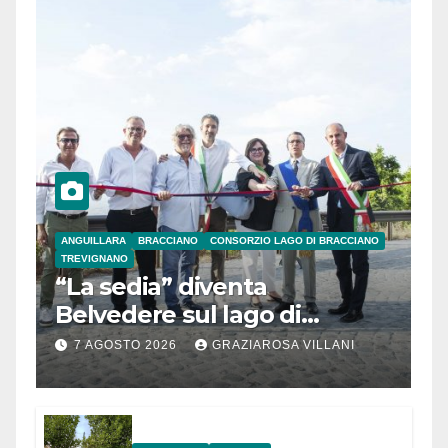
ANGUILLARA
BRACCIANO
CONSORZIO LAGO DI BRACCIANO
TREVIGNANO
“La sedia” diventa
Belvedere sul lago di
Bracciano: ieri
7 AGOSTO 2026
GRAZIAROSA VILLANI
l’inaugurazione