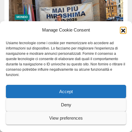
MONDO
Hiroshima: Sanna “Questo
Manage Cookie Consent
81esimo anniversario sia un
monito per tutti”
Usiamo tecnologie come i cookie per memorizzare e/o accedere ad
6 AGOSTO 2026
GRAZIAROSA VILLANI
informazioni sul dispositivo. Lo facciamo per migliorare l'esperienza di
navigazione e mostrare annunci personalizzati. Fornire il consenso a
queste tecnologie ci consente di elaborare dati quali il comportamento
durante la navigazione o ID univoche su questo sito. Non fornire o ritirare il
consenso potrebbe influire negativamente su alcune funzionalità e
funzioni.
Accept
Deny
View preferences