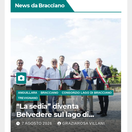
News da Bracciano
ANGUILLARA
BRACCIANO
CONSORZIO LAGO DI BRACCIANO
TREVIGNANO
“La sedia” diventa
Belvedere sul lago di
Bracciano: ieri
7 AGOSTO 2026
GRAZIAROSA VILLANI
l’inaugurazione