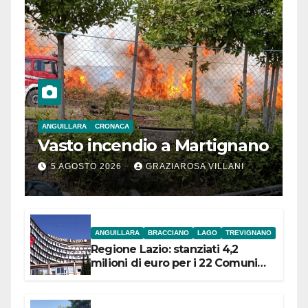
ANGUILLARA
CRONACA
Vasto incendio a Martignano
5 AGOSTO 2026
GRAZIAROSA VILLANI
ANGUILLARA
BRACCIANO
LAGO
TREVIGNANO
Regione Lazio: stanziati 4,2
milioni di euro per i 22 Comuni
dell’Etruria Meridionale