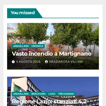
You missed
ANGUILLARA
CRONACA
Vasto incendio a Martignano
5 AGOSTO 2026
GRAZIAROSA VILLANI
ANGUILLARA
BRACCIANO
LAGO
TREVIGNANO
Regione Lazio: stanziati 4,2