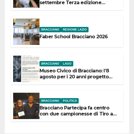
settembre Terza edizione
Festival “Storie in cielo e in terra”
BRACCIANO
REGIONE LAZIO
Faber School Bracciano 2026
BRACCIANO
LAGO
Museo Civico di Bracciano: l’8
agosto per i 20 anni progetto
“Conservare la memoria”
BRACCIANO
POLITICA
Bracciano Partecipa fa centro
con due campionesse di Tiro a
Segno in vista delle urne