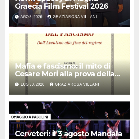
Graecia Film Festival 2026
AGO 3, 2026
GRAZIAROSA VILLANI
Mafia e fascismo: il mito di
Cesare Mori alla prova della
storia
LUG 30, 2026
GRAZIAROSA VILLANI
Cerveteri: il 3 agosto Mandala