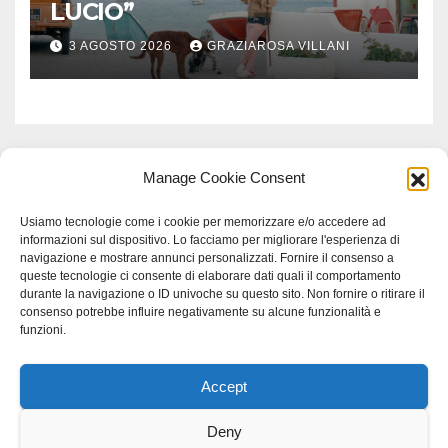
LUCIO”
3 AGOSTO 2026
GRAZIAROSA VILLANI
Manage Cookie Consent
Usiamo tecnologie come i cookie per memorizzare e/o accedere ad
informazioni sul dispositivo. Lo facciamo per migliorare l'esperienza di
navigazione e mostrare annunci personalizzati. Fornire il consenso a
queste tecnologie ci consente di elaborare dati quali il comportamento
durante la navigazione o ID univoche su questo sito. Non fornire o ritirare il
consenso potrebbe influire negativamente su alcune funzionalità e
funzioni.
Accept
Proudly powered by WordPress
|
Tema: Newspaperex di
Themeansar
.
Deny
Home
Gerenza
home
Lavoro
Scienza
studio specialistico bracciano