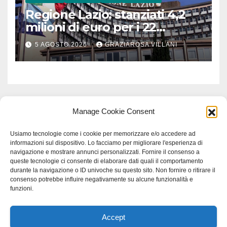
Regione Lazio: stanziati 4,2
milioni di euro per i 22
Comuni dell’Etruria
5 AGOSTO 2026
GRAZIAROSA VILLANI
Meridionale
Manage Cookie Consent
Usiamo tecnologie come i cookie per memorizzare e/o accedere ad
informazioni sul dispositivo. Lo facciamo per migliorare l'esperienza di
navigazione e mostrare annunci personalizzati. Fornire il consenso a
queste tecnologie ci consente di elaborare dati quali il comportamento
durante la navigazione o ID univoche su questo sito. Non fornire o ritirare il
consenso potrebbe influire negativamente su alcune funzionalità e
funzioni.
Accept
Proudly powered by WordPress
|
Tema: Newspaperex di
Themeansar
.