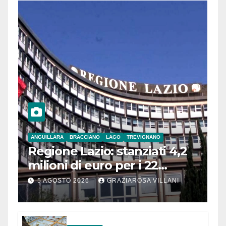
ANGUILLARA
BRACCIANO
LAGO
TREVIGNANO
Regione Lazio: stanziati 4,2
milioni di euro per i 22
Comuni dell’Etruria
5 AGOSTO 2026
GRAZIAROSA VILLANI
Meridionale