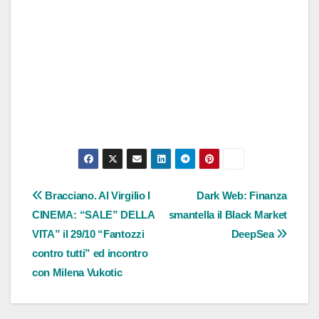
Navigazione
Bracciano. Al Virgilio I
Dark Web: Finanza
CINEMA: “SALE” DELLA
smantella il Black Market
articoli
VITA” il 29/10 “Fantozzi
DeepSea
contro tutti” ed incontro
con Milena Vukotic