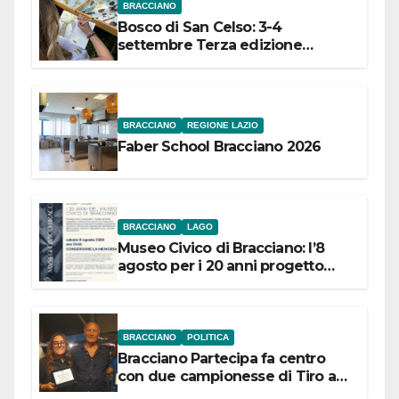
BRACCIANO
Bosco di San Celso: 3-4
settembre Terza edizione
Festival “Storie in cielo e in terra”
BRACCIANO
REGIONE LAZIO
Faber School Bracciano 2026
BRACCIANO
LAGO
Museo Civico di Bracciano: l’8
agosto per i 20 anni progetto
“Conservare la memoria”
BRACCIANO
POLITICA
Bracciano Partecipa fa centro
con due campionesse di Tiro a
Segno in vista delle urne