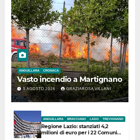
ANGUILLARA
CRONACA
Vasto incendio a Martignano
5 AGOSTO 2026
GRAZIAROSA VILLANI
ANGUILLARA
BRACCIANO
LAGO
TREVIGNANO
Regione Lazio: stanziati 4,2
milioni di euro per i 22 Comuni
dell’Etruria Meridionale