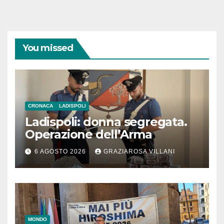
You missed
CRONACA
LADISPOLI
Ladispoli: donna segregata.
Operazione dell’Arma
6 AGOSTO 2026
GRAZIAROSA VILLANI
MONDO