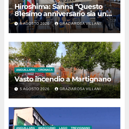
Hiroshima: Sanna “Questo
81esimo anniversario sia un
monito per tutti”
6 AGOSTO 2026
GRAZIAROSA VILLANI
ANGUILLARA
CRONACA
Vasto incendio a Martignano
5 AGOSTO 2026
GRAZIAROSA VILLANI
ANGUILLARA
BRACCIANO
LAGO
TREVIGNANO