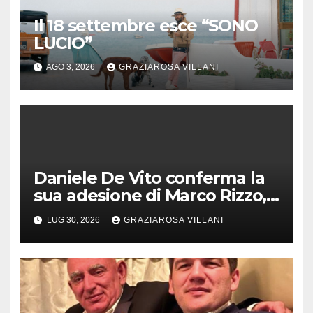
Il 18 settembre esce “SONO
LUCIO”
AGO 3, 2026
GRAZIAROSA VILLANI
Daniele De Vito conferma la
sua adesione di Marco Rizzo,
nel rispetto delle decisioni
LUG 30, 2026
GRAZIAROSA VILLANI
del 1° Congress