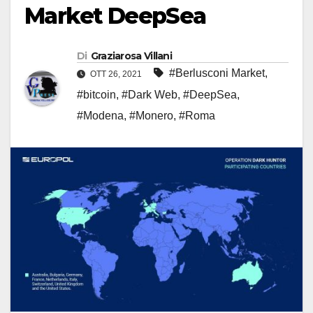
Market DeepSea
Di
Graziarosa Villani
#Berlusconi Market
,
OTT 26, 2021
#bitcoin
,
#Dark Web
,
#DeepSea
,
#Modena
,
#Monero
,
#Roma