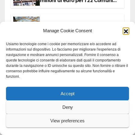
milioni di euro per i 22 Comuni
dell’Etruria Meridionale
BRACCIANO
Manage Cookie Consent
Bosco di San Celso: 3-4
settembre Terza edizione
Festival “Storie in cielo e in terra”
Usiamo tecnologie come i cookie per memorizzare e/o accedere ad
informazioni sul dispositivo. Lo facciamo per migliorare l'esperienza di
navigazione e mostrare annunci personalizzati. Fornire il consenso a
queste tecnologie ci consente di elaborare dati quali il comportamento
BRACCIANO
REGIONE LAZIO
durante la navigazione o ID univoche su questo sito. Non fornire o ritirare il
consenso potrebbe influire negativamente su alcune funzionalità e
Faber School Bracciano 2026
funzioni.
Accept
BRACCIANO
LAGO
Museo Civico di Bracciano: l’8
Deny
agosto per i 20 anni progetto
“Conservare la memoria”
View preferences