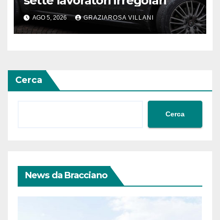
sette lavoratori irregolari
AGO 5, 2026
GRAZIAROSA VILLANI
Cerca
Cerca
News da Bracciano