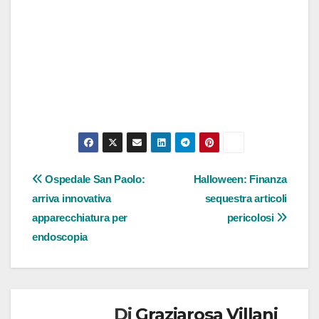
Navigazione
Ospedale San Paolo:
Halloween: Finanza
arriva innovativa
sequestra articoli
articoli
apparecchiatura per
pericolosi
endoscopia
Di
Graziarosa Villani