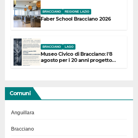
BRACCIANO
REGIONE LAZIO
Faber School Bracciano 2026
BRACCIANO
LAGO
Museo Civico di Bracciano: l’8
agosto per i 20 anni progetto
“Conservare la memoria”
Comuni
Anguillara
Bracciano