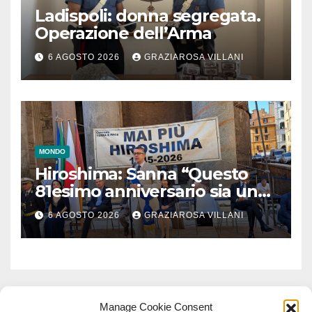
Ladispoli: donna segregata.
Operazione dell’Arma
6 AGOSTO 2026
GRAZIAROSA VILLANI
MONDO
Hiroshima: Sanna “Questo
81esimo anniversario sia un
monito per tutti”
6 AGOSTO 2026
GRAZIAROSA VILLANI
Manage Cookie Consent