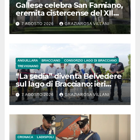
Gallese celebra San Famiano,
eremita cistercense del XII
secolo
7 AGOSTO 2026
GRAZIAROSA VILLANI
ANGUILLARA
BRACCIANO
CONSORZIO LAGO DI BRACCIANO
TREVIGNANO
“La sedia” diventa Belvedere
sul lago di Bracciano: ieri
l’inaugurazione
7 AGOSTO 2026
GRAZIAROSA VILLANI
CRONACA
LADISPOLI