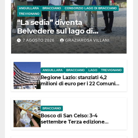
ANGUILLARA
BRACCIANO
CONSORZIO LAGO DI BRACCIANO
TREVIGNANO
“La sedia” diventa
Belvedere sul lago di
Bracciano: ieri
7 AGOSTO 2026
GRAZIAROSA VILLANI
l’inaugurazione
ANGUILLARA
BRACCIANO
LAGO
TREVIGNANO
Regione Lazio: stanziati 4,2
milioni di euro per i 22 Comuni
dell’Etruria Meridionale
BRACCIANO
Bosco di San Celso: 3-4
settembre Terza edizione
Festival “Storie in cielo e in terra”