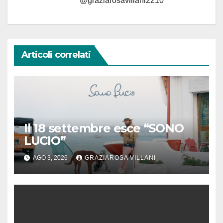
@graziarosavillani2210
Articoli correlati
Il 18 settembre esce “SONO
LUCIO”
AGO 3, 2026
GRAZIAROSA VILLANI