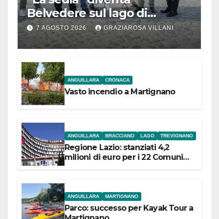
Belvedere sul lago di
Bracciano: ieri
7 AGOSTO 2026
GRAZIAROSA VILLANI
l’inaugurazione
ANGUILLARA
CRONACA
Vasto incendio a Martignano
ANGUILLARA
BRACCIANO
LAGO
TREVIGNANO
Regione Lazio: stanziati 4,2
milioni di euro per i 22 Comuni
dell’Etruria Meridionale
ANGUILLARA
MARTIGNANO
Parco: successo per Kayak Tour a
Martignano