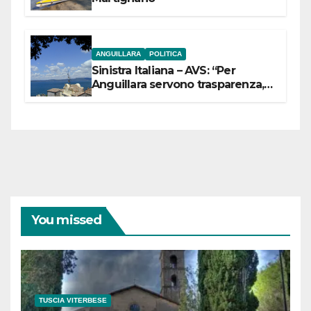
ANGUILLARA
POLITICA
Sinistra Italiana – AVS: “Per
Anguillara servono trasparenza,
partecipazione e scelte politiche
coraggiose”
You missed
TUSCIA VITERBESE