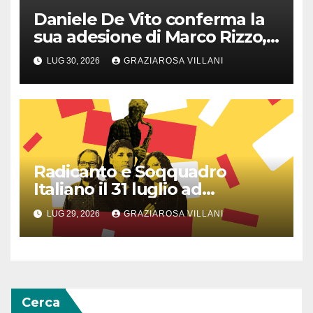
Daniele De Vito conferma la
sua adesione di Marco Rizzo,
nel rispetto delle decisioni
LUG 30, 2026
GRAZIAROSA VILLANI
del 1° Congress
Radicanto e Soqquadro
Italiano il 31 luglio ad
Anguillara
LUG 29, 2026
GRAZIAROSA VILLANI
Cerca