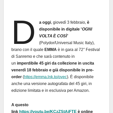
D
a oggi
, giovedì 3 febbraio,
è
disponibile in digitale
“
OGNI
VOLTA È COSÌ
”
(Polydor/Universal Music Italy),
brano con il quale
EMMA
è in gara al 72° Festival
di Sanremo e che sarà contenuto in
un
imperdibile 45 giri da collezione in uscita
venerdì 18 febbraio e già disponibile in pre-
order
(
https://emma.lnk.to/ovec
). È disponibile
anche una versione autografata del 45 giri, in
edizione limitata e in esclusiva per Amazon.
A questo
link
https://youtu.be/KCzZStAiFTE
è
online