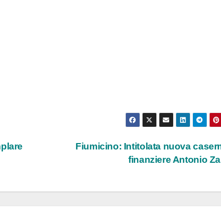
mplare
Fiumicino: Intitolata nuova caser
finanziere Antonio Z