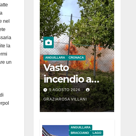
atte
da
e nel
ete
ssaria
te la
ermi
ANGUILLARA
CRONACA
are un
Vasto
incendio a
Martignano
5 AGOSTO 2026
di
GRAZIAROSA VILLANI
erpol
ANGUILLARA
BRACCIANO
LAGO