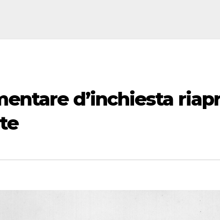
ntare d’inchiesta riap
rte