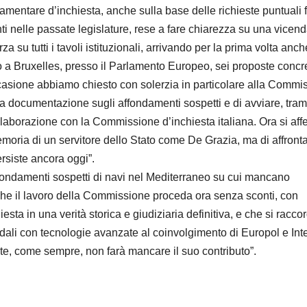
amentare d’inchiesta, anche sulla base delle richieste puntuali f
i nelle passate legislature, rese a fare chiarezza su una vicen
su tutti i tavoli istituzionali, arrivando per la prima volta anch
 a Bruxelles, presso il Parlamento Europeo, sei proposte concr
asione abbiamo chiesto con solerzia in particolare alla Commi
 la documentazione sugli affondamenti sospetti e di avviare, trami
aborazione con la Commissione d’inchiesta italiana. Ora si aff
 memoria di un servitore dello Stato come De Grazia, ma di affront
ersiste ancora oggi”.
ffondamenti sospetti di navi nel Mediterraneo su cui mancano
he il lavoro della Commissione proceda ora senza sconti, con
esta in una verità storica e giudiziaria definitiva, e che si raccor
ondali con tecnologie avanzate al coinvolgimento di Europol e Int
biente, come sempre, non farà mancare il suo contributo”.