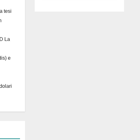
luglio ad
Anguillara
a tesi
n
 D La
is) e
dolari