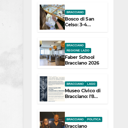
dell’Etruria
BRACCIANO
Meridionale
Bosco di San
Celso: 3-4
settembre
Terza edizione
Festival “Storie
BRACCIANO
in cielo e in
REGIONE LAZIO
terra”
Faber School
Bracciano 2026
BRACCIANO
LAGO
Museo Civico di
Bracciano: l’8
agosto per i 20
anni progetto
“Conservare la
memoria”
BRACCIANO
POLITICA
Bracciano