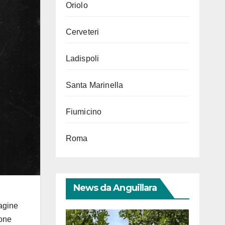
Oriolo
Cerveteri
Ladispoli
Santa Marinella
Fiumicino
Roma
News da Anguillara
agine
ione