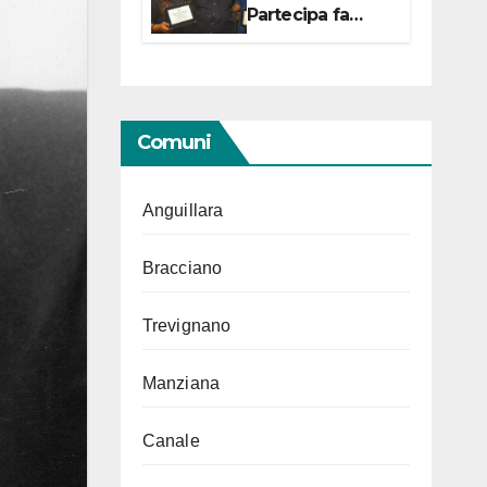
Partecipa fa
centro con due
campionesse di
Tiro a Segno in
vista delle urne
Comuni
Anguillara
Bracciano
Trevignano
Manziana
Canale