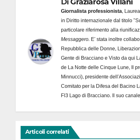
Di
Graziarosa Villani
Giornalista professionista
, Laurea
in Diritto internazionale dal titolo "
particolare riferimento alla riunific
Messaggero.
E' stata inoltre collab
Repubblica delle Donne, Liberazion
Gente di Bracciano
e Visto da qui L
de
La Notte delle Cinque Lune, Il p
Minnucci), presidente dell'
Associaz
Comitato per la Difesa del Bacino 
Fl3 Lago di Bracciano. Il suo cana
Articoli correlati