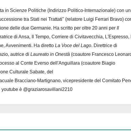
ta in Scienze Politiche (Indirizzo Politico-Internazionale) con un
Successione tra Stati nei Trattati" (relatore Luigi Ferrari Bravo) co
azione delle due Germanie. Ha scritto per oltre 20 anni per
Il
oratrice di Ansa, Il Tempo, Corriere di Civitavecchia, L'Espresso,
e, Avvenimenti. Ha diretto
La Voce del Lago
. Direttrice di
azio, autrice di
Laureato in Onestà
(coautore Francesco Leonard
rocesso al Conte Everso dell'Anguillara
(coautore Biagio
ione Culturale Sabate
, del
Lacuale Bracciano-Martignano
, vicepresidente del Comitato Pen
le youtube è @graziarosavillani2210