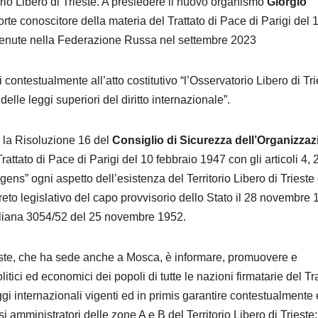
io Libero di Trieste. A presiedere il nuovo organismo
Giorgio
forte conoscitore della materia del Trattato di Pace di Parigi del 
o tenute nella Federazione Russa nel settembre 2023
contestualmente all’atto costitutivo “l’Osservatorio Libero di Tri
elle leggi superiori del diritto internazionale”.
vi la Risoluzione 16 del
Consiglio di Sicurezza dell’Organizza
attato di Pace di Parigi del 10 febbraio 1947 con gli articoli 4, 
gens” ogni aspetto dell’esistenza del Territorio Libero di Trieste
reto legislativo del capo provvisorio dello Stato il 28 novembre
italiana 3054/52 del 25 novembre 1952.
ieste, che ha sede anche a Mosca, è informare, promuovere e
itici ed economici dei popoli di tutte le nazioni firmatarie del Tr
ggi internazionali vigenti ed in primis garantire contestualmente
si amministratori delle zone A e B del Territorio Libero di Trieste: