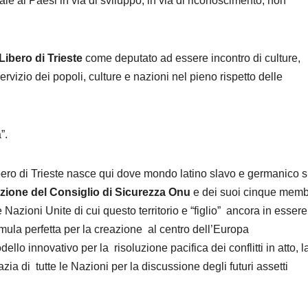
ale ai Paesi in via di sviluppo, in via di riconoscimento, non
 Libero di Trieste
come deputato ad essere incontro di culture,
rvizio dei popoli, culture e nazioni nel pieno rispetto delle
”.
ibero di Trieste nasce qui dove mondo latino slavo e germanico s
nzione del Consiglio di Sicurezza Onu
e dei suoi cinque memb
Nazioni Unite di cui questo territorio e “figlio” ancora in essere 
rmula perfetta per la creazione al centro dell’Europa
lo innovativo per la risoluzione pacifica dei conflitti in atto, l
ia di tutte le Nazioni per la discussione degli futuri assetti