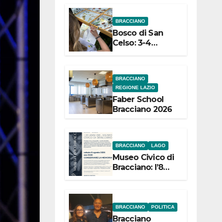
dell’Etruria
BRACCIANO
Meridionale
Bosco di San
Celso: 3-4
settembre
Terza edizione
Festival “Storie
BRACCIANO
in cielo e in
REGIONE LAZIO
terra”
Faber School
Bracciano 2026
BRACCIANO
LAGO
Museo Civico di
Bracciano: l’8
agosto per i 20
anni progetto
“Conservare la
memoria”
BRACCIANO
POLITICA
Bracciano