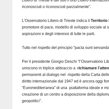
Libero di Trieste e del suo Porto Libero Internazion
riconosciuti o riconosciuti parzialmente”.
L’Osservatorio Libero di Trieste indica il
Territorio
promotore di pace, modello di sviluppo sociale al se
aspirazioni e degli interessi di tutte le parti.
Tutto nel rispetto del principio “pacta sunt servanda
Per il presidente Giorgio Deschi “l’Osservatorio L
uniscono in triplice abbraccio a
richiamare l’atte
permanenti al dialogo nel rispetto della Carta delle 
diritto internazionale dal 1947 ed è ancora oggi fo
“Euromediterranea” di una piattaforma ideale e model
creazione di un centro a disposizione della diplomaz
geopolitici”.