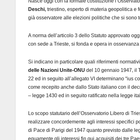
Nasce oggi con la formale costituzione l’Osservator
Deschi,
triestino, esperto di materia geopolitica e 
già osservatore alle elezioni politiche che si son
A norma dell’articolo 3 dello Statuto approvato oggi 
con sede a Trieste, si fonda e opera in osservanza d
Si indicano in particolare quali riferimenti normati
delle Nazioni Unite-ONU
del 10 gennaio 1947, il Tr
22 ed in seguito all’allegato VI determinano “ius co
come recepito anche dallo Stato italiano con il dec
– legge 1430 ed in seguito ratificato nella legge 
Lo scopo statutario dell’Osservatorio Libero di Tr
realizzare concordemente agli interessi specifici pol
di Pace di Parigi del 1947 quanto previsto dalle le
equamente gli interessi fin qui acquisiti dei tre Pae