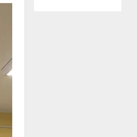
luglio ad
Anguillara