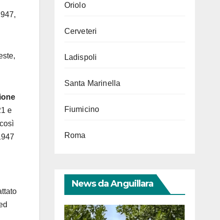
Oriolo
1947,
Cerveteri
este,
Ladispoli
Santa Marinella
zione
Fiumicino
21 e
 così
Roma
 1947
News da Anguillara
attato
 ed