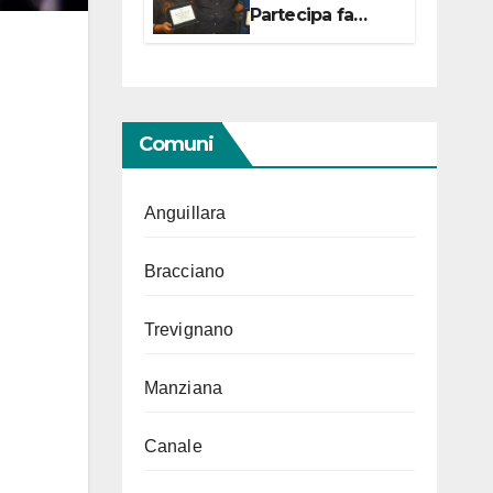
Partecipa fa
centro con due
campionesse di
Tiro a Segno in
vista delle urne
Comuni
Anguillara
Bracciano
Trevignano
Manziana
Canale