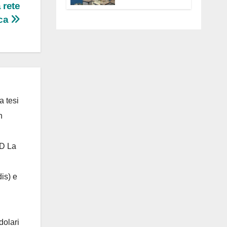
 rete
Anguillara
servono
ica
trasparenza,
partecipazione e
scelte politiche
coraggiose”
a tesi
n
 D La
is) e
dolari