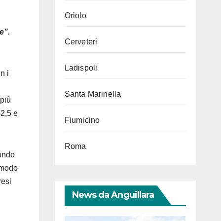
Oriolo
e”.
Cerveteri
Ladispoli
n i
Santa Marinella
 più
m2,5 e
Fiumicino
Roma
fondo
e modo
resi
News da Anguillara