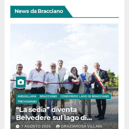
News da Bracciano
ANGUILLARA
BRACCIANO
CONSORZIO LAGO DI BRACCIANO
TREVIGNANO
“La sedia” diventa
Belvedere sul lago di
Bracciano: ieri
7 AGOSTO 2026
GRAZIAROSA VILLANI