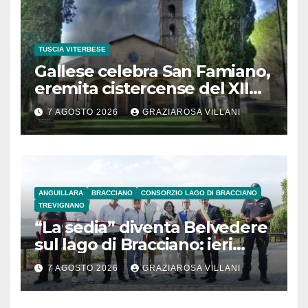
TUSCIA VITERBESE
Gallese celebra San Famiano,
eremita cistercense del XII
secolo
7 AGOSTO 2026
GRAZIAROSA VILLANI
ANGUILLARA
BRACCIANO
CONSORZIO LAGO DI BRACCIANO
TREVIGNANO
“La sedia” diventa Belvedere
sul lago di Bracciano: ieri
l’inaugurazione
7 AGOSTO 2026
GRAZIAROSA VILLANI