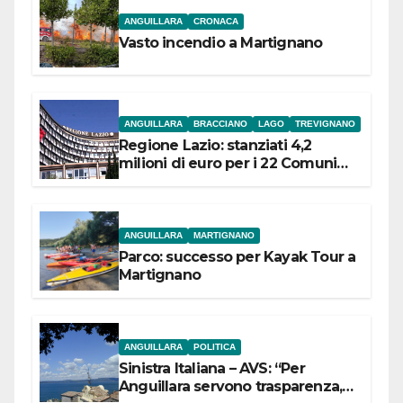
ANGUILLARA
CRONACA
Vasto incendio a Martignano
ANGUILLARA
BRACCIANO
LAGO
TREVIGNANO
Regione Lazio: stanziati 4,2
milioni di euro per i 22 Comuni
dell’Etruria Meridionale
ANGUILLARA
MARTIGNANO
Parco: successo per Kayak Tour a
Martignano
ANGUILLARA
POLITICA
Sinistra Italiana – AVS: “Per
Anguillara servono trasparenza,