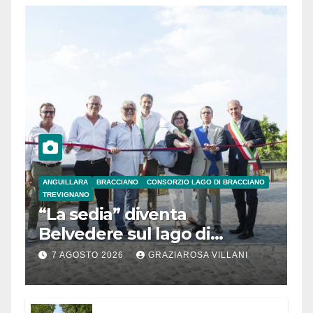
ANGUILLARA
BRACCIANO
CONSORZIO LAGO DI BRACCIANO
TREVIGNANO
“La sedia” diventa
Belvedere sul lago di
Bracciano: ieri
7 AGOSTO 2026
GRAZIAROSA VILLANI
l’inaugurazione