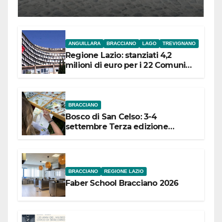
l’inaugurazione
ANGUILLARA
BRACCIANO
LAGO
TREVIGNANO
Regione Lazio: stanziati 4,2
milioni di euro per i 22 Comuni
dell’Etruria Meridionale
BRACCIANO
Bosco di San Celso: 3-4
settembre Terza edizione
Festival “Storie in cielo e in terra”
BRACCIANO
REGIONE LAZIO
Faber School Bracciano 2026